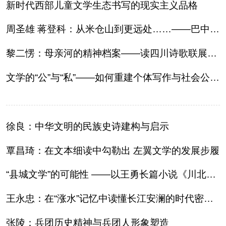
新时代西部儿童文学生态书写的现实主义品格
人事考试
周圣雄 蒋登科：从米仓山到更远处……——巴中诗歌的地域书写、 多元生态与艺术探索
专题专栏
黎二愣：母亲河的精神档案——读四川诗歌联展•内江卷
文学的“公”与“私”——如何重建个体写作与社会公共性的感知纽带
徐良：中华文明的民族史诗建构与启示
覃昌琦：在文本细读中勾勒出 左翼文学的发展步履
“县城文学”的可能性 ——以王勇长篇小说《川北》为例
王永忠：在“涨水”记忆中读懂长江安澜的时代密码——评彭闯先生随笔《涨水》
张陵：兵团历史精神与兵团人形象塑造