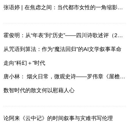
阅读
张语婷 | 在焦虑之间：当代都市女性的一角缩影——评任皓小说《精致的泡泡莉》
小说
散文
诗歌
文学评论
校园文学
其他阅读
文学访谈
作家新作
霍俊明：从“年表”到“历史”——四川诗歌述评（2020—2025）
新书快讯
从咒语到算法：作为“魔法回归”的AI文学叙事革命
走向“科幻＋”时代
服务
唐小林： 烟火日常，微观史诗——罗伟章《屋檐》的思想实验
入会须知
会员管理
文学奖项
报刊联盟
数智时代的散文何以慰藉人心
四川文学
星星诗刊
当代文坛
四川作家报
公告公示
论阿来《云中记》的时间叙事与灾难书写伦理
公告公示
讣告
征稿启事
新会员发展名单