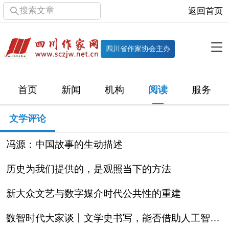
搜索文章
返回首页
全部栏目
机构
四川省作家协会主办
协会简介
协会章程
协会领导
部门机构
首页
新闻
机构
阅读
服务
直属单位
团体会员
主管社团
专门委员会
文学评论
历届主席团
历届全委会
冯源：中国故事的生动描述
新闻
历史为我们提供的，是观照当下的方法
时政
文学动态
作协工作
市州作协
新大众文艺与数字媒介时代公共性的重建
十百千
网络文学
万千百十
数智时代大家谈丨文学史书写，能否借助人工智能破局？