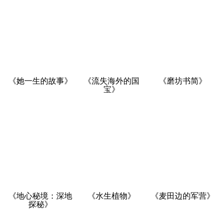
《她一生的故事》
《流失海外的国
《磨坊书简》
宝》
《地心秘境：深地
《水生植物》
《麦田边的军营》
探秘》