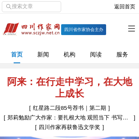
搜索文章
返回首页
全部栏目
机构
四川省作家协会主办
协会简介
协会章程
协会领导
部门机构
首页
新闻
机构
阅读
服务
直属单位
团体会员
主管社团
专门委员会
历届主席团
历届全委会
阿来：在行走中学习，在大地
上成长
新闻
红星路二段85号荐书｜第二期
时政
文学动态
作协工作
市州作协
郑莉勉励广大作家：要扎根大地 观照当下 书写时代 共情人民
十百千
网络文学
万千百十
四川作家再获鲁迅文学奖