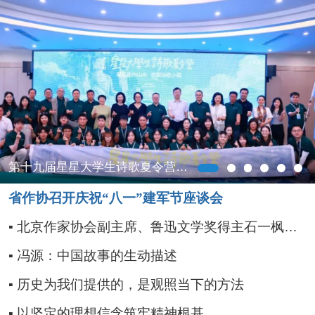
阅读
小说
散文
诗歌
文学评论
校园文学
其他阅读
文学访谈
作家新作
新书快讯
服务
第十九届星星大学生诗歌夏令营在乐山开营
入会须知
会员管理
文学奖项
报刊联盟
省作协召开庆祝“八一”建军节座谈会
北京作家协会副主席、鲁迅文学奖得主石一枫走进绵竹市采风
四川文学
星星诗刊
当代文坛
四川作家报
冯源：中国故事的生动描述
公告公示
历史为我们提供的，是观照当下的方法
公告公示
讣告
征稿启事
新会员发展名单
以坚定的理想信念筑牢精神根基