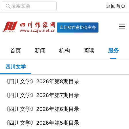
搜索文章
返回首页
全部栏目
机构
四川省作家协会主办
协会简介
协会章程
协会领导
部门机构
首页
新闻
机构
阅读
服务
直属单位
团体会员
主管社团
专门委员会
四川文学
历届主席团
历届全委会
《四川文学》2026年第8期目录
新闻
《四川文学》2026年第7期目录
时政
文学动态
作协工作
市州作协
《四川文学》2026年第6期目录
十百千
网络文学
万千百十
《四川文学》2026年第5期目录