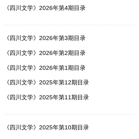
阅读
《四川文学》2026年第4期目录
小说
散文
诗歌
文学评论
校园文学
其他阅读
文学访谈
作家新作
《四川文学》2026年第3期目录
新书快讯
《四川文学》2026年第2期目录
《四川文学》2026年第1期目录
服务
《四川文学》2025年第12期目录
入会须知
会员管理
文学奖项
报刊联盟
《四川文学》2025年第11期目录
四川文学
星星诗刊
当代文坛
四川作家报
公告公示
《四川文学》2025年第10期目录
公告公示
讣告
征稿启事
新会员发展名单