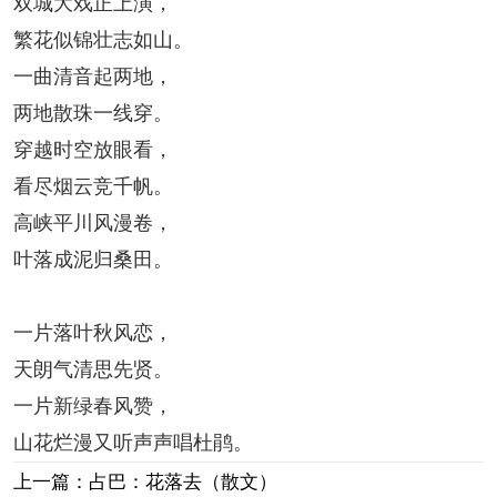
双城大戏正上演，
繁花似锦壮志如山。
一曲清音起两地，
两地散珠一线穿。
穿越时空放眼看，
看尽烟云竞千帆。
高峡平川风漫卷，
叶落成泥归桑田。
一片落叶秋风恋，
天朗气清思先贤。
一片新绿春风赞，
山花烂漫又听声声唱杜鹃。
上一篇：占巴：花落去（散文）