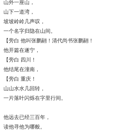
山外一座山，
山下一道湾，
坡坡岭岭几声叹，
一个名字归隐在山间。
【旁白 他叫张鹏翮！清代尚书张鹏翮！
他开篇在遂宁，
【旁白 四川！
他结尾在潼南，
【旁白 重庆！
山山水水几回转，
一片落叶闪烁在字里行间。
他远去已经三百年，
读他寻他为哪般。