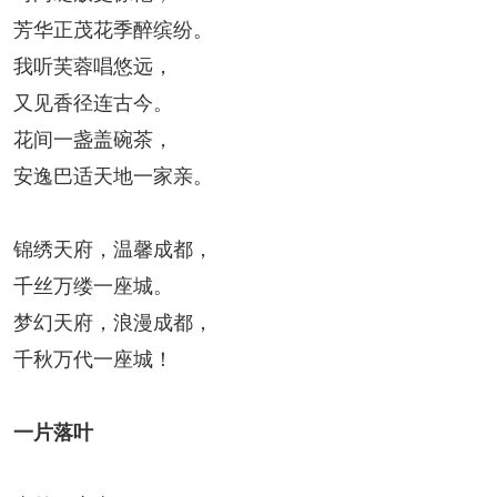
芳华正茂花季醉缤纷。
我听芙蓉唱悠远，
又见香径连古今。
花间一盏盖碗茶，
安逸巴适天地一家亲。
锦绣天府，温馨成都，
千丝万缕一座城。
梦幻天府，浪漫成都，
千秋万代一座城！
一片落叶