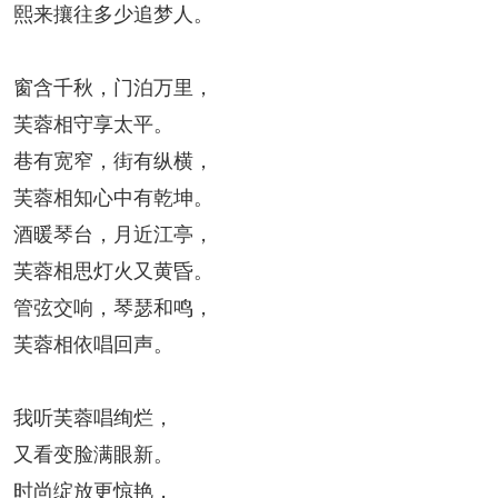
熙来攘往多少追梦人。
人事考试
窗含千秋，门泊万里，
专题专栏
芙蓉相守享太平。
巷有宽窄，街有纵横，
芙蓉相知心中有乾坤。
酒暖琴台，月近江亭，
芙蓉相思灯火又黄昏。
管弦交响，琴瑟和鸣，
芙蓉相依唱回声。
我听芙蓉唱绚烂，
又看变脸满眼新。
时尚绽放更惊艳，