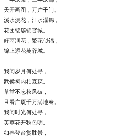
阅读
天开画图，万户千门。
小说
散文
诗歌
文学评论
溪水浣花，江水濯锦，
花团锦簇锦官城。
校园文学
其他阅读
文学访谈
作家新作
好雨润花，繁花似锦，
锦上添花芙蓉城。
新书快讯
服务
我问岁月何处寻，
武侯祠内柏森森。
入会须知
会员管理
文学奖项
报刊联盟
草堂不忘秋风破，
四川文学
星星诗刊
当代文坛
四川作家报
且看广厦千万满地春。
我问时光何处寻，
公告公示
芙蓉花开秋色明。
如春登台赏胜景，
公告公示
讣告
征稿启事
新会员发展名单