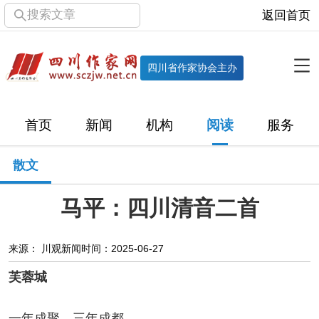
搜索文章
返回首页
全部栏目
机构
四川省作家协会主办
协会简介
协会章程
协会领导
部门机构
首页
新闻
机构
阅读
服务
直属单位
团体会员
主管社团
专门委员会
散文
历届主席团
历届全委会
马平：四川清音二首
新闻
时政
文学动态
作协工作
市州作协
来源： 川观新闻
时间：2025-06-27
芙蓉城
十百千
网络文学
万千百十
一年成聚，三年成都，