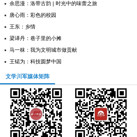
余思漫：洛带古韵 | 时光中的味蕾之旅
唐心雨：彩色的校园
王东：乡情
​梁译丹：巷子里的小摊
马一秣：我为文明城市做贡献
王锘为：科技圆梦中国
文学川军媒体矩阵