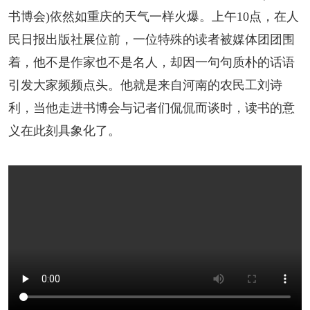
阅读
书博会)依然如重庆的天气一样火爆。上午10点，在人
民日报出版社展位前，一位特殊的读者被媒体团团围
小说
散文
诗歌
文学评论
着，他不是作家也不是名人，却因一句句质朴的话语
校园文学
其他阅读
文学访谈
作家新作
引发大家频频点头。他就是来自河南的农民工刘诗
利，当他走进书博会与记者们侃侃而谈时，读书的意
新书快讯
义在此刻具象化了。
服务
入会须知
会员管理
文学奖项
报刊联盟
四川文学
星星诗刊
当代文坛
四川作家报
公告公示
公告公示
讣告
征稿启事
新会员发展名单