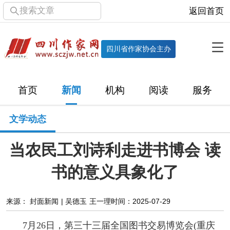
搜索文章
返回首页
全部栏目
机构
四川省作家协会主办
协会简介
协会章程
协会领导
部门机构
首页
新闻
机构
阅读
服务
直属单位
团体会员
主管社团
专门委员会
文学动态
历届主席团
历届全委会
当农民工刘诗利走进书博会 读
新闻
书的意义具象化了
时政
文学动态
作协工作
市州作协
来源： 封面新闻 | 吴德玉 王一理
时间：2025-07-29
十百千
网络文学
万千百十
7月26日，第三十三届全国图书交易博览会(重庆