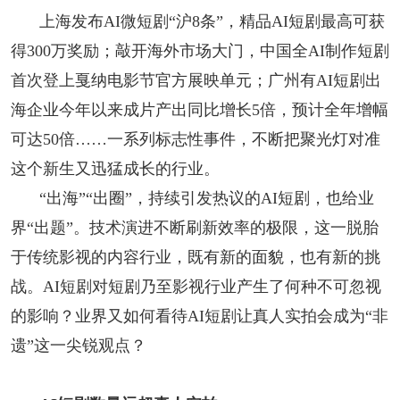
阅读
上海发布AI微短剧“沪8条”，精品AI短剧最高可获
得300万奖励；敲开海外市场大门，中国全AI制作短剧
小说
散文
诗歌
文学评论
首次登上戛纳电影节官方展映单元；广州有AI短剧出
校园文学
其他阅读
文学访谈
作家新作
海企业今年以来成片产出同比增长5倍，预计全年增幅
可达50倍……一系列标志性事件，不断把聚光灯对准
新书快讯
这个新生又迅猛成长的行业。
“出海”“出圈”，持续引发热议的AI短剧，也给业
服务
界“出题”。技术演进不断刷新效率的极限，这一脱胎
入会须知
会员管理
文学奖项
报刊联盟
于传统影视的内容行业，既有新的面貌，也有新的挑
战。AI短剧对短剧乃至影视行业产生了何种不可忽视
四川文学
星星诗刊
当代文坛
四川作家报
的影响？业界又如何看待AI短剧让真人实拍会成为“非
公告公示
遗”这一尖锐观点？
公告公示
讣告
征稿启事
新会员发展名单