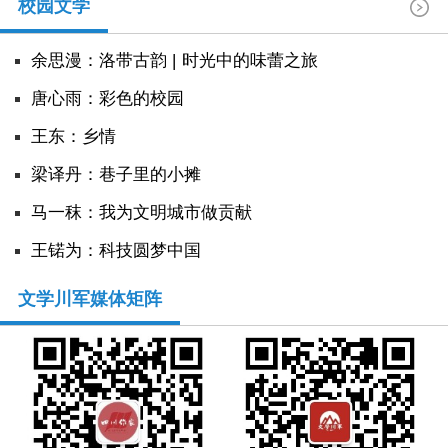
校园文学
余思漫：洛带古韵 | 时光中的味蕾之旅
唐心雨：彩色的校园
王东：乡情
​梁译丹：巷子里的小摊
马一秣：我为文明城市做贡献
王锘为：科技圆梦中国
文学川军媒体矩阵