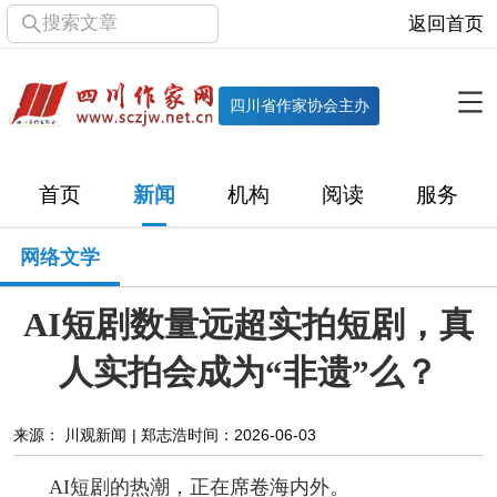
搜索文章
返回首页
全部栏目
机构
四川省作家协会主办
协会简介
协会章程
协会领导
部门机构
首页
新闻
机构
阅读
服务
直属单位
团体会员
主管社团
专门委员会
网络文学
历届主席团
历届全委会
AI短剧数量远超实拍短剧，真
新闻
人实拍会成为“非遗”么？
时政
文学动态
作协工作
市州作协
来源： 川观新闻 | 郑志浩
时间：2026-06-03
十百千
网络文学
万千百十
AI短剧的热潮，正在席卷海内外。