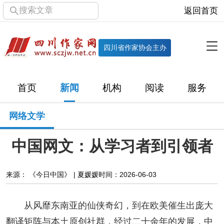
搜索文章
返回首页
全部栏目
机构
四川省作家协会主办
协会简介
协会章程
协会领导
部门机构
首页
新闻
机构
阅读
服务
直属单位
团体会员
主管社团
专门委员会
网络文学
历届主席团
历届全委会
中国网文：从学习者到引领者
新闻
时政
文学动态
作协工作
市州作协
来源： 《今日中国》 | 夏媛媛
时间：2026-06-03
十百千
网络文学
万千百十
从风靡东南亚的仙侠奇幻，到在欧美催生出庞大
翻译矩阵与本土原创社群，经过二十余年的发展，中