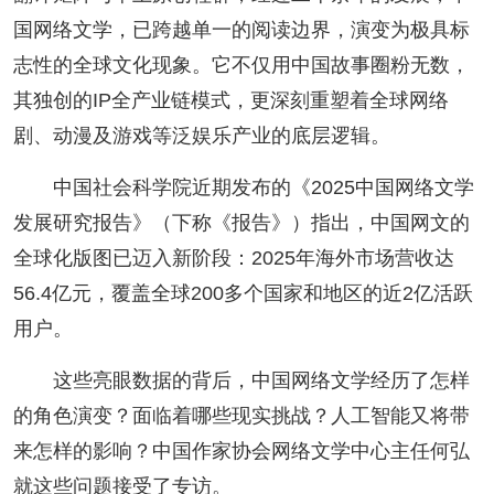
阅读
国网络文学，已跨越单一的阅读边界，演变为极具标
志性的全球文化现象。它不仅用中国故事圈粉无数，
小说
散文
诗歌
文学评论
其独创的IP全产业链模式，更深刻重塑着全球网络
校园文学
其他阅读
文学访谈
作家新作
剧、动漫及游戏等泛娱乐产业的底层逻辑。
新书快讯
中国社会科学院近期发布的《2025中国网络文学
发展研究报告》（下称《报告》）指出，中国网文的
服务
全球化版图已迈入新阶段：2025年海外市场营收达
56.4亿元，覆盖全球200多个国家和地区的近2亿活跃
入会须知
会员管理
文学奖项
报刊联盟
用户。
四川文学
星星诗刊
当代文坛
四川作家报
这些亮眼数据的背后，中国网络文学经历了怎样
的角色演变？面临着哪些现实挑战？人工智能又将带
公告公示
来怎样的影响？中国作家协会网络文学中心主任何弘
公告公示
讣告
征稿启事
新会员发展名单
就这些问题接受了专访。