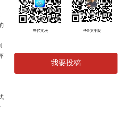
。
的
当代文坛
巴金文学院
创
评
我要投稿
式
讨