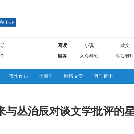
会主办
导
阅读
小说
散文
作
服务
入会须知
会员管
市州作协
十百千
网络文学
万千百十
来与丛治辰对谈文学批评的