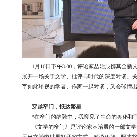
1月10日下午3:00，评论家丛治辰携其
展开一场关于文学、批评与时代的深度对谈。
字如此珍视的学者、作家一起对谈，又会碰撞
穿越窄门，抵达繁星
“在窄门的缝隙中，我窥见了生命的奥秘和
《文学的窄门》是评论家丛治辰的一部文学
示出文学向世界打开的方式。对谈伊始，阿来