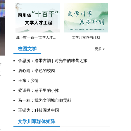
四川省“十百千”文学人才工程
文学川军荐书计划
校园文学
更多
余思漫：洛带古韵 | 时光中的味蕾之旅
来
唐心雨：彩色的校园
文
王东：乡情
​梁译丹：巷子里的小摊
马一秣：我为文明城市做贡献
王锘为：科技圆梦中国
文学川军媒体矩阵
联