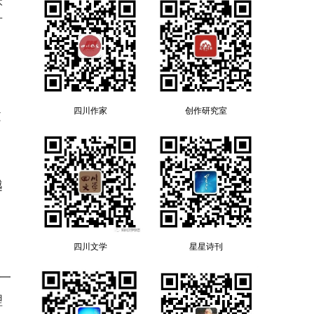
可
四川作家
创作研究室
文
越
四川文学
星星诗刊
一
理