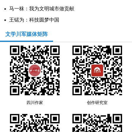
马一秣：我为文明城市做贡献
人事考试
王锘为：科技圆梦中国
专题专栏
文学川军媒体矩阵
四川作家
创作研究室