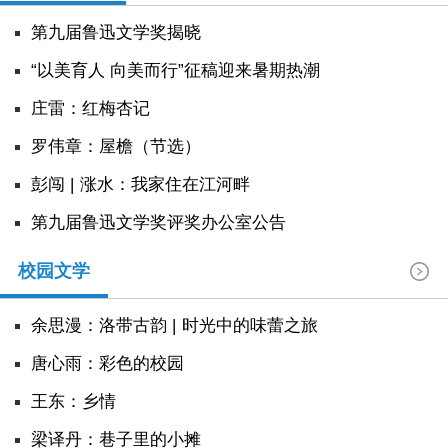
阅读
第九届鲁迅文学奖揭晓
小说
散文
诗歌
文学评论
“以美育人 向美而行”征稿迎来暑期热潮
庄雷：红梅杏记
校园文学
其他阅读
文学访谈
作家新作
罗伟章：屋檐（节选）
新书快讯
彭闯 | 涨水：我家住在江河畔
第九届鲁迅文学奖评奖办公室公告
服务
校园文学
入会须知
会员管理
文学奖项
报刊联盟
四川文学
星星诗刊
当代文坛
四川作家报
余思漫：洛带古韵 | 时光中的味蕾之旅
唐心雨：彩色的校园
公告公示
王东：乡情
公告公示
讣告
征稿启事
新会员发展名单
​梁译丹：巷子里的小摊