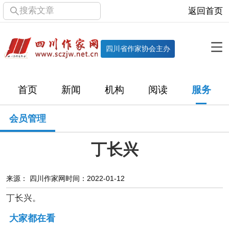
搜索文章
返回首页
全部栏目
机构
四川省作家协会主办
协会简介
协会章程
协会领导
部门机构
首页
新闻
机构
阅读
服务
直属单位
团体会员
主管社团
专门委员会
会员管理
历届主席团
历届全委会
丁长兴
新闻
时政
文学动态
作协工作
市州作协
来源： 四川作家网
时间：2022-01-12
丁长兴。
十百千
网络文学
万千百十
大家都在看