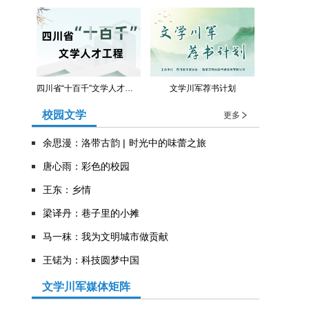
四川省“十百千”文学人才工程
文学川军荐书计划
校园文学
更多
余思漫：洛带古韵 | 时光中的味蕾之旅
唐心雨：彩色的校园
王东：乡情
​梁译丹：巷子里的小摊
马一秣：我为文明城市做贡献
王锘为：科技圆梦中国
文学川军媒体矩阵