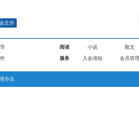
会主办
导
阅读
小说
散文
作
服务
入会须知
会员管
理办法