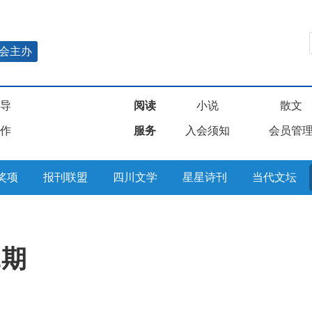
会主办
导
阅读
小说
散文
作
服务
入会须知
会员管
奖项
报刊联盟
四川文学
星星诗刊
当代文坛
2期