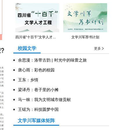
四川省“十百千”文学人才工程
文学川军荐书计划
校园文学
更多
余思漫：洛带古韵 | 时光中的味蕾之旅
唐心雨：彩色的校园
王东：乡情
​梁译丹：巷子里的小摊
马一秣：我为文明城市做贡献
王锘为：科技圆梦中国
文学川军媒体矩阵