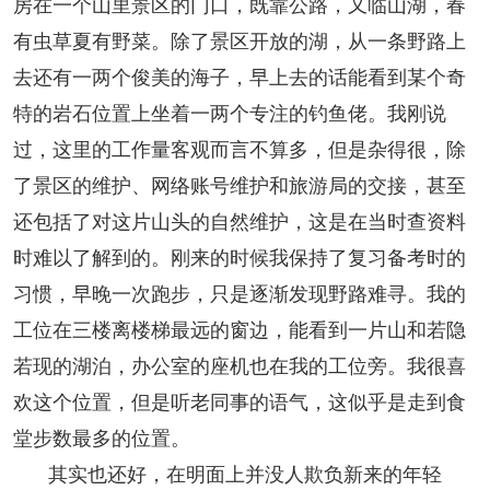
房在一个山里景区的门口，既靠公路，又临山湖，春
人事考试
有虫草夏有野菜。除了景区开放的湖，从一条野路上
去还有一两个俊美的海子，早上去的话能看到某个奇
专题专栏
特的岩石位置上坐着一两个专注的钓鱼佬。我刚说
过，这里的工作量客观而言不算多，但是杂得很，除
了景区的维护、网络账号维护和旅游局的交接，甚至
还包括了对这片山头的自然维护，这是在当时查资料
时难以了解到的。刚来的时候我保持了复习备考时的
习惯，早晚一次跑步，只是逐渐发现野路难寻。我的
工位在三楼离楼梯最远的窗边，能看到一片山和若隐
若现的湖泊，办公室的座机也在我的工位旁。我很喜
欢这个位置，但是听老同事的语气，这似乎是走到食
堂步数最多的位置。
其实也还好，在明面上并没人欺负新来的年轻