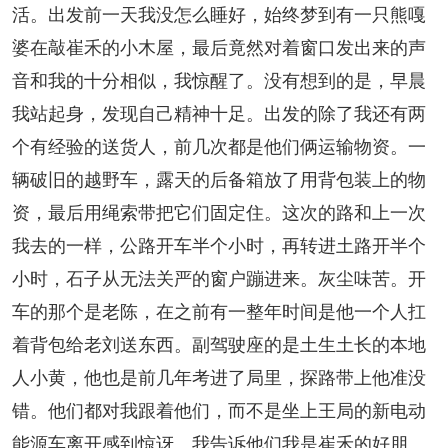
活。出发前一天我没怎么睡好，始终梦到有一只熊嘎
婆在敲崔禾的小木屋，最后竟然对着窗口发出来的声
音和我的十分相似，我惊醒了。没有想到的是，早晨
我站起身，发现自己精神十足。出发的除了我还有两
个有经验的送货人，前几次都是他们俩运输物资。一
辆破旧的越野车，露天的后备箱放了用背包装上的物
资，最后用绳索带把它们固定住。这次的路和上一次
我去的一样，公路开车半个小时，再转进土路开半个
小时，石子从无法关严的窗户蹦进来。灰尘味苦。开
车的那个是老陈，在之前有一整年时间是他一个人扛
着背包给老刘送东西。副驾驶座的是土生土长的本地
人小黄，他也是前几年考进了局里，探路带上他准没
错。他们都对我跟着他们，而不是坐上王局的新电动
能源车离开感到惊讶。我告诉他们我是崔禾的好朋