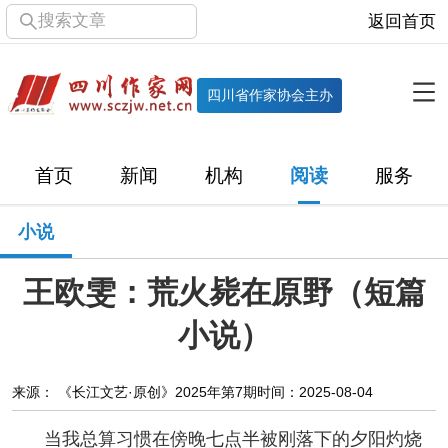
搜索文章
返回首页
全部栏目
机构
四川省作家协会主办
协会简介
协会章程
协会领导
部门机构
首页
新闻
机构
阅读
服务
直属单位
团体会员
主管社团
专门委员会
小说
历届主席团
历届全委会
王欧雯：荒火毙在原野（短篇
新闻
小说）
时政
文学动态
作协工作
市州作协
来源： 《长江文艺·原创》2025年第7期
时间：2025-08-04
十百千
网络文学
万千百十
当我总算习惯在傍晚七点半被刚落下的夕阳灼烧