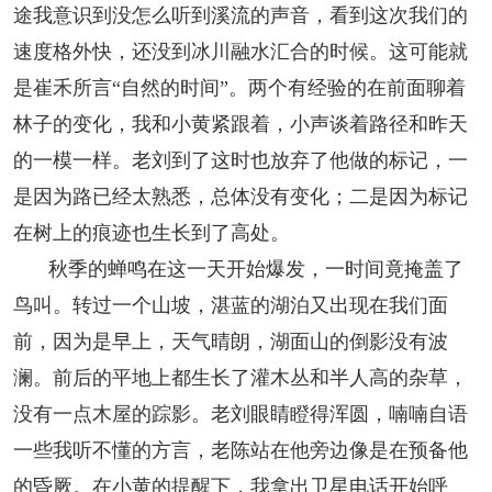
途我意识到没怎么听到溪流的声音，看到这次我们的
速度格外快，还没到冰川融水汇合的时候。这可能就
是崔禾所言“自然的时间”。两个有经验的在前面聊着
林子的变化，我和小黄紧跟着，小声谈着路径和昨天
的一模一样。老刘到了这时也放弃了他做的标记，一
是因为路已经太熟悉，总体没有变化；二是因为标记
在树上的痕迹也生长到了高处。
秋季的蝉鸣在这一天开始爆发，一时间竟掩盖了
鸟叫。转过一个山坡，湛蓝的湖泊又出现在我们面
前，因为是早上，天气晴朗，湖面山的倒影没有波
澜。前后的平地上都生长了灌木丛和半人高的杂草，
没有一点木屋的踪影。老刘眼睛瞪得浑圆，喃喃自语
一些我听不懂的方言，老陈站在他旁边像是在预备他
的昏厥。在小黄的提醒下，我拿出卫星电话开始呼