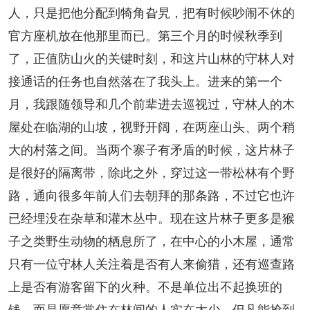
人，只是把他分配到犄角旮旯，把有时候吵闹不休的
官方座机放在他那里而已。第三个月的时候秋季到
了，正值防山火的关键时刻，和这片山林的守林人对
接通话的任务也自然落在了我头上。进来的第一个
月，我跟随领导和几个前辈进去巡视过，守林人的木
屋处在临湖的山坡，视野开阔，在两座山头、两个稍
大的村落之间。当两个寨子有矛盾的时候，这片林子
是很好的隔离带，除此之外，穿过这一带松林有个野
路，通向很多年前人们去朝拜的那条路，不过它也许
已经埋没在杂草和灌木丛中。现在这片林子更多是猴
子之类野生动物的栖息所了，在中心的小木屋，通常
只有一位守林人关注着是否有人来偷猎，还有巡查路
上是否有游客留下的火种。不是单位出不起换班的
钱，而是愿意常住在林间的人实在太少，但凡能抢到