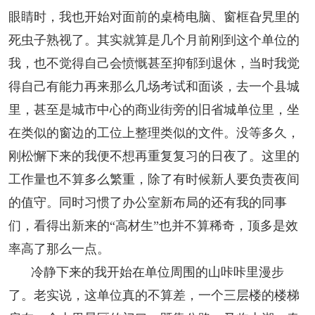
阅读
眼睛时，我也开始对面前的桌椅电脑、窗框旮旯里的
死虫子熟视了。其实就算是几个月前刚到这个单位的
小说
散文
诗歌
文学评论
我，也不觉得自己会愤慨甚至抑郁到退休，当时我觉
校园文学
其他阅读
文学访谈
作家新作
得自己有能力再来那么几场考试和面谈，去一个县城
里，甚至是城市中心的商业街旁的旧省城单位里，坐
新书快讯
在类似的窗边的工位上整理类似的文件。没等多久，
刚松懈下来的我便不想再重复复习的日夜了。这里的
服务
工作量也不算多么繁重，除了有时候新人要负责夜间
入会须知
会员管理
文学奖项
报刊联盟
的值守。同时习惯了办公室新布局的还有我的同事
们，看得出新来的“高材生”也并不算稀奇，顶多是效
四川文学
星星诗刊
当代文坛
四川作家报
率高了那么一点。
公告公示
冷静下来的我开始在单位周围的山咔咔里漫步
了。老实说，这单位真的不算差，一个三层楼的楼梯
公告公示
讣告
征稿启事
新会员发展名单