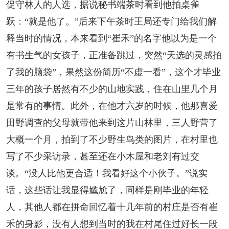
促守林人的人选，据说秘书端茶时看到他拍桌雀
跃：“就是他了。”后来下午茶时王局还专门给我们解
释当时的情况，本来看到“崔禾”的名字他以为是一个
有书生气的女孩子，正准备跳过，突然“天选的灵感拍
了我的脑袋”，果然这份简历“不虚一看”，这个才毕业
三年的孩子居然有不少的山地实践，住在山里几个月
是常有的事情。此外，在他才六岁的时候，他那喜爱
田野调查的父母就带他来到这片山林里，三人野营了
大概一个月，拍到了不少野生鸟类的图片，在村里也
写了不少采访录，甚至还在小木屋和老刘有过交
谈。“没人比他更合适！我看好这个小伙子。”说实
话，这些话让我显得尴尬了，同样是刚毕业的年轻
人，其他人都在拼命回忆着十几年前的村庄是否有崔
禾的身影，没有人想到当时的我在村尾住过好长一段