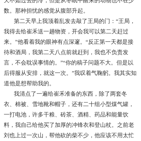
天不如过去的冷，但是从冬眠中醒来的动物也不在少
数。那种担忧的感觉从腹部升起。
第二天早上我顶着乱发去敲了王局的门：“王局，
我得去给崔禾送一趟物资，开会我可以第二天赶过
来。”他看着我的眼神有点深邃。“反正第一天都是接
待和酒局，我第二天八点前就赶到，我也不负责发
言，不会耽误事情的。”“你的稿子问题不大。但是以
后得服从安排，就这一次。”我叹着气鞠躬。我其实知
道他是想帮助我的。
我清点了一遍给崔禾准备的东西，除了两套冬
衣、棉被、雪地靴和帽子，还有二十组小型煤气罐，
一打电池，许多干粮、砖茶、酒精、药品和能量饮
料，我自己给他买了加厚的冲锋衣和登山杖。之前老
刘也上过一次山，帮他砍的柴不少，他应该不用太忙