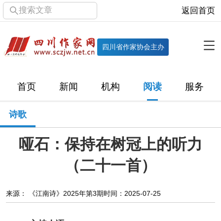
搜索文章
返回首页
全部栏目
机构
四川省作家协会主办
协会简介
协会章程
协会领导
部门机构
首页
新闻
机构
阅读
服务
直属单位
团体会员
主管社团
专门委员会
诗歌
历届主席团
历届全委会
哑石：保持在树冠上的听力
新闻
（二十一首）
时政
文学动态
作协工作
市州作协
来源： 《江南诗》2025年第3期
时间：2025-07-25
十百千
网络文学
万千百十