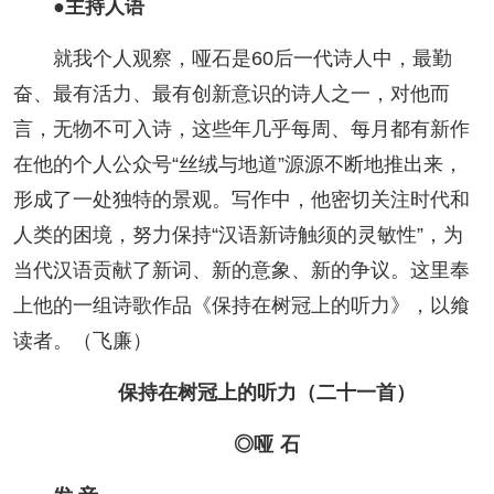
●主持人语
阅读
就我个人观察，哑石是60后一代诗人中，最勤
小说
散文
诗歌
文学评论
奋、最有活力、最有创新意识的诗人之一，对他而
校园文学
其他阅读
文学访谈
作家新作
言，无物不可入诗，这些年几乎每周、每月都有新作
在他的个人公众号“丝绒与地道”源源不断地推出来，
新书快讯
形成了一处独特的景观。写作中，他密切关注时代和
人类的困境，努力保持“汉语新诗触须的灵敏性”，为
服务
当代汉语贡献了新词、新的意象、新的争议。这里奉
入会须知
会员管理
文学奖项
报刊联盟
上他的一组诗歌作品《保持在树冠上的听力》，以飨
读者。（飞廉）
四川文学
星星诗刊
当代文坛
四川作家报
保持在树冠上的听力（二十一首）
公告公示
◎哑 石
公告公示
讣告
征稿启事
新会员发展名单