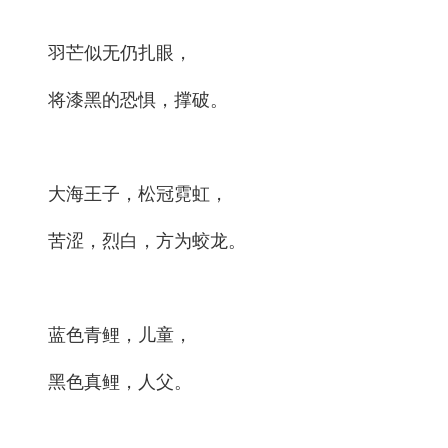
羽芒似无仍扎眼，
将漆黑的恐惧，撑破。
大海王子，松冠霓虹，
苦涩，烈白，方为蛟龙。
蓝色青鲤，儿童，
黑色真鲤，人父。