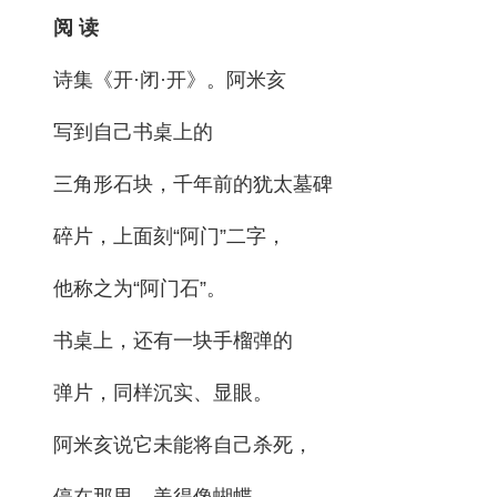
阅 读
诗集《开·闭·开》。阿米亥
写到自己书桌上的
三角形石块，千年前的犹太墓碑
碎片，上面刻“阿门”二字，
他称之为“阿门石”。
书桌上，还有一块手榴弹的
弹片，同样沉实、显眼。
阿米亥说它未能将自己杀死，
停在那里，美得像蝴蝶。