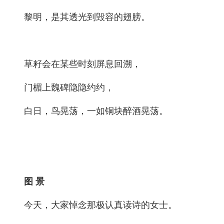
黎明，是其透光到毁容的翅膀。
草籽会在某些时刻屏息回溯，
门楣上魏碑隐隐约约，
白日，鸟晃荡，一如铜块醉酒晃荡。
图 景
今天，大家悼念那极认真读诗的女士。