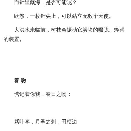
而针里藏海，是否可能呢？
既然，一枚针尖上，可以站立无数个天使。
大洪水来临前，树枝会振动它炭块的喉咙、蜂巢
的装置。
春 吻
惦记着你我，春日之吻：
紫叶李，月季之刺，田梗边