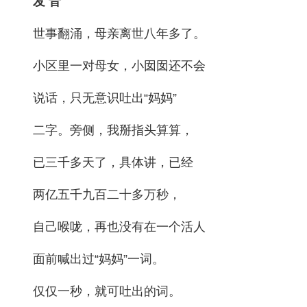
发 音
人事考试
世事翻涌，母亲离世八年多了。
小区里一对母女，小囡囡还不会
专题专栏
说话，只无意识吐出“妈妈”
二字。旁侧，我掰指头算算，
已三千多天了，具体讲，已经
两亿五千九百二十多万秒，
自己喉咙，再也没有在一个活人
面前喊出过“妈妈”一词。
仅仅一秒，就可吐出的词。