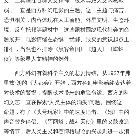
文，工具理性吞噬人文精神，技术导致人文内核软
弱，一直是西方科幻电影的主题。这一主题与痛苦、
恐惧相关，内容体现在人工智能、外星文明、生态环
境、反乌托邦等题材中。这些题材围绕现代社会的命
题展开，电影情绪在恐惧、忧郁、毁灭的意识起点上
徘徊，当然也不排除《黑客帝国》《超人》《蜘蛛
侠》等彰显人文精神的例外。
西方科幻有着科学主义的悲剧情结。从1927年弗
里兹·朗的《大都会》开始，西方科幻电影始终表达着
对技术的警惕，提醒技术带来的危险命运。西方的科
幻文艺一直在探索“人类主体的消失”问题。围绕这一
命题，有了《头号玩家》中的速度追击、《她》中的
声音替身伴侣、《阿丽塔：战斗天使》里的义肢改造
等情节，后人类主义和赛博格理论的兴起则进一步消