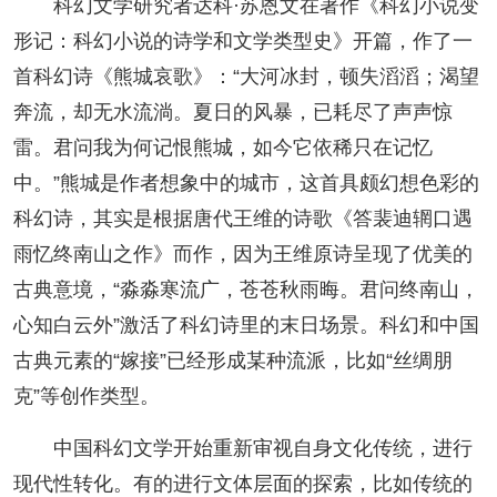
科幻文学研究者达科·苏恩文在著作《科幻小说变
形记：科幻小说的诗学和文学类型史》开篇，作了一
首科幻诗《熊城哀歌》：“大河冰封，顿失滔滔；渴望
奔流，却无水流淌。夏日的风暴，已耗尽了声声惊
雷。君问我为何记恨熊城，如今它依稀只在记忆
中。”熊城是作者想象中的城市，这首具颇幻想色彩的
科幻诗，其实是根据唐代王维的诗歌《答裴迪辋口遇
雨忆终南山之作》而作，因为王维原诗呈现了优美的
古典意境，“淼淼寒流广，苍苍秋雨晦。君问终南山，
心知白云外”激活了科幻诗里的末日场景。科幻和中国
古典元素的“嫁接”已经形成某种流派，比如“丝绸朋
克”等创作类型。
中国科幻文学开始重新审视自身文化传统，进行
现代性转化。有的进行文体层面的探索，比如传统的