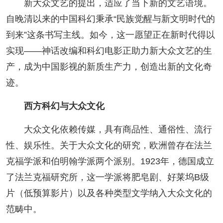
新大众文艺的提出，适应了当下新的文艺语境。
阅读
自晚清以来的中国科幻秉承“民族觉醒与新文明时代的
小说
散文
诗歌
文学评论
到来”这条书写主线。如今，这一愿望正在新时代得以
实现——神话改编和科幻电影正助力新大众文艺的生
校园文学
其他阅读
文学访谈
作家新作
产，成为中国影视的新质生产力，创造出新的文化奇
新书快讯
迹。
西方科幻与大众文化
服务
大众文化依赖传媒，具有商品性、通俗性、流行
入会须知
会员管理
文学奖项
报刊联盟
性、娱乐性。关于大众文化的研究，欧洲曾存在法兰
克福学派和伯明翰学派两个派别。1923年，德国成立
四川文学
星星诗刊
当代文坛
四川作家报
了法兰克福研究所，这一学派将肥皂剧、好莱坞B级
公告公示
片（低预算影片）以及各种类型文学纳入大众文化的
范畴中。
公告公示
讣告
征稿启事
新会员发展名单