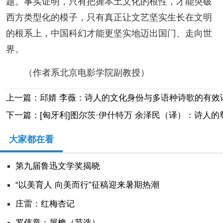
题。事实证明，只有把握本土文化的根性，才能突破
西方类型化的模子，只有真正让文艺坚实生长在文明
的根系上，中国科幻才能更坚实地迈出国门、走向世
界。
（作者系北京电影学院副教授）
上一篇：邱婧 李薇：诗人的文化身份与多语种诗歌的有效
下一篇：[匈牙利]图尔茨·伊什特万 余泽民（译）：诗人
大家都在看
第九届鲁迅文学奖揭晓
“以美育人 向美而行”征稿迎来暑期热潮
庄雷：红梅杏记
罗伟章：屋檐（节选）