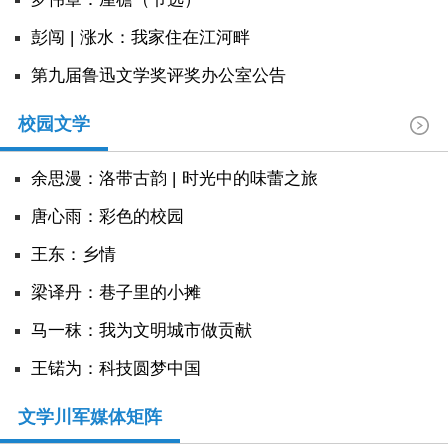
彭闯 | 涨水：我家住在江河畔
第九届鲁迅文学奖评奖办公室公告
校园文学
余思漫：洛带古韵 | 时光中的味蕾之旅
唐心雨：彩色的校园
王东：乡情
​梁译丹：巷子里的小摊
马一秣：我为文明城市做贡献
王锘为：科技圆梦中国
文学川军媒体矩阵