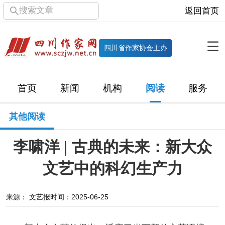
搜索文章
返回首页
全部栏目
机构
四川省作家协会主办
协会简介
协会章程
协会领导
部门机构
首页
新闻
机构
阅读
服务
直属单位
团体会员
主管社团
专门委员会
其他阅读
历届主席团
历届全委会
李啸洋 | 古典的未来：新大众
新闻
文艺中的科幻生产力
时政
文学动态
作协工作
市州作协
来源： 文艺报
时间：2025-06-25
十百千
网络文学
万千百十