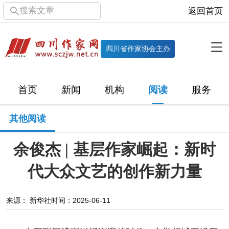
搜索文章
返回首页
全部栏目
机构
四川省作家协会主办
协会简介
协会章程
协会领导
部门机构
首页
新闻
机构
阅读
服务
直属单位
团体会员
主管社团
专门委员会
其他阅读
历届主席团
历届全委会
余俊杰 | 基层作家崛起：新时
新闻
代大众文艺的创作新力量
时政
文学动态
作协工作
市州作协
来源： 新华社
时间：2025-06-11
十百千
网络文学
万千百十