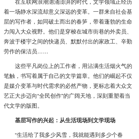
在互联网浪潮汹涌澎湃的时代，文学领域正经历
阅读
着一场静水深流却意义深远的变革。一群来自社会基
小说
散文
诗歌
文学评论
层的写作者，如同破土而出的春笋，带着蓬勃的生命
力闯入大众视野。他们是穿梭在城市街巷的外卖员、
校园文学
其他阅读
文学访谈
作家新作
奔波于楼宇之间的快递员、默默付出的家政工、辛勤
新书快讯
劳作的保洁员……
这些平凡岗位上的工作者，用沾满生活烟火气的
服务
笔触，书写着属于自己的文学篇章。他们的崛起不仅
入会须知
会员管理
文学奖项
报刊联盟
是媒介变革与时代需求的必然产物，更标志着大众文
艺正大步迈向“全民创作”的广阔天地，深刻重塑着当
四川文学
星星诗刊
当代文坛
四川作家报
代文学的版图。
公告公示
基层写作的兴起：从生活现场到文学现场
公告公示
讣告
征稿启事
新会员发展名单
“生活给了我多少风雪，我就能遇到多少个春