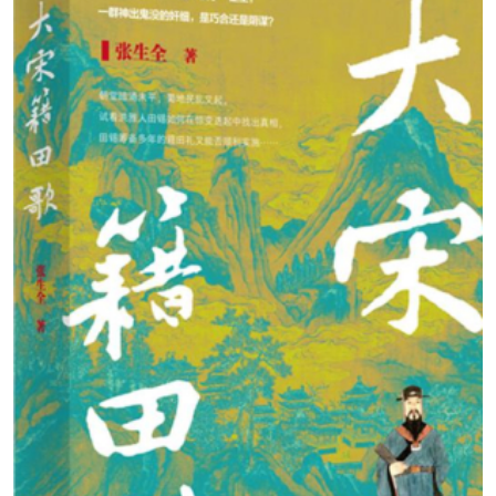
阅读
小说
散文
诗歌
文学评论
校园文学
其他阅读
文学访谈
作家新作
新书快讯
服务
入会须知
会员管理
文学奖项
报刊联盟
四川文学
星星诗刊
当代文坛
四川作家报
公告公示
公告公示
讣告
征稿启事
新会员发展名单