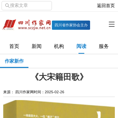
搜索文章
返回首页
全部栏目
机构
四川省作家协会主办
协会简介
协会章程
协会领导
部门机构
首页
新闻
机构
阅读
服务
直属单位
团体会员
主管社团
专门委员会
作家新作
历届主席团
历届全委会
《大宋籍田歌》
新闻
时政
文学动态
作协工作
市州作协
来源： 四川作家网
时间：2025-02-26
十百千
网络文学
万千百十