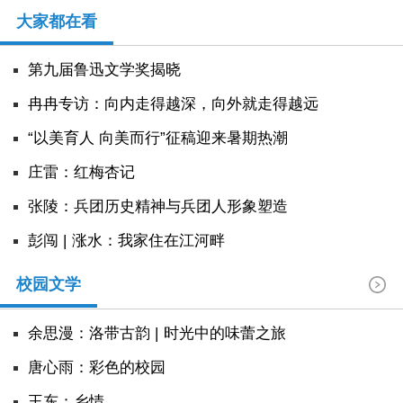
大家都在看
第九届鲁迅文学奖揭晓
冉冉专访：向内走得越深，向外就走得越远
“以美育人 向美而行”征稿迎来暑期热潮
庄雷：红梅杏记
张陵：兵团历史精神与兵团人形象塑造
彭闯 | 涨水：我家住在江河畔
校园文学
余思漫：洛带古韵 | 时光中的味蕾之旅
唐心雨：彩色的校园
王东：乡情