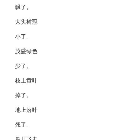
飘了。
大头树冠
小了。
茂盛绿色
少了。
枝上黄叶
掉了。
地上落叶
翘了。
鸟儿飞走