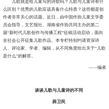
儿歌就是给儿童写的诗歌吗？儿歌与儿童诗有什
阅读
么区别？优秀的儿歌应该具备什么特质？这些都是创
小说
散文
诗歌
文学评论
作者非常关心的话题。近日，由中国作协儿童文学委
员会指导，文艺报社、湖南省作协共同主办的第二
校园文学
其他阅读
文学访谈
作家新作
届“新时代儿歌创作与传播工程”征稿活动启动，面向
新书快讯
全社会公开征集儿歌作品。本专栏特别约请资深诗
人、评论家、学者、编辑，从不同角度给出关于“儿歌
服务
是什么”的解答。
入会须知
会员管理
文学奖项
报刊联盟
——编者
四川文学
星星诗刊
当代文坛
四川作家报
谈谈儿歌与儿童诗的不同
公告公示
薛卫民
公告公示
讣告
征稿启事
新会员发展名单