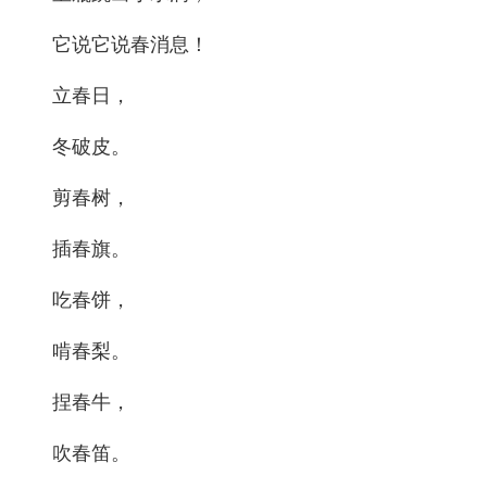
它说它说春消息！
立春日，
冬破皮。
剪春树，
插春旗。
吃春饼，
啃春梨。
捏春牛，
吹春笛。