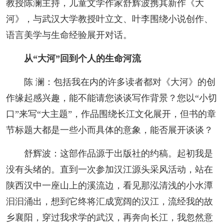
教授陈澜主持，儿童文学作家舒辉波携其新作《大
河》，与武汉大学教授叶立文、叶李围绕小说创作、
语言美学与生命经验展开对话。
从“大河”回到个人的生命河流
陈 澜：包括我在内的许多读者都对《大河》的创
作缘起感兴趣，能不能请您谈谈写作背景？您以“小切
口”来写“大主题”，作品围绕长江文化展开，但书的章
节标题大都是一些小而具体的意象，能否展开谈谈？
舒辉波：这部作品源于出版社的约稿。起初我是
没有头绪的。直到一次参加汉江源头采风活动，站在
陕西汉中一座山上的溪流边，看见那泓清浅的小水潭
汩汩涌出，想到它终将汇成宽阔的汉江，流经我的故
乡襄阳，穿过我求学的武汉，再奔向长江，我忽然意