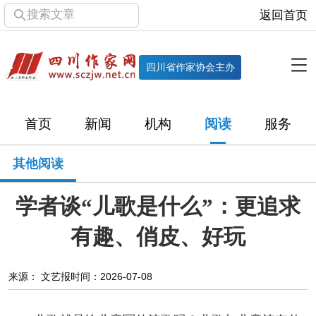
搜索文章
返回首页
全部栏目
机构
四川省作家协会主办
协会简介
协会章程
协会领导
部门机构
首页
新闻
机构
阅读
服务
直属单位
团体会员
主管社团
专门委员会
其他阅读
历届主席团
历届全委会
学者谈“儿歌是什么”：更追求
新闻
有趣、俏皮、好玩
时政
文学动态
作协工作
市州作协
来源： 文艺报
时间：2026-07-08
十百千
网络文学
万千百十