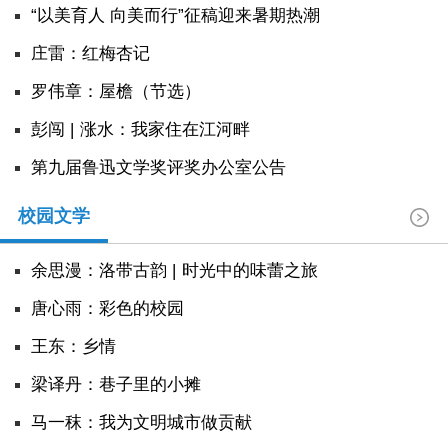
“以美育人 向美而行”征稿迎来暑期热潮
庄雷：红梅杏记
罗伟章：屋檐（节选）
彭闯 | 涨水：我家住在江河畔
第九届鲁迅文学奖评奖办公室公告
校园文学
余思漫：洛带古韵 | 时光中的味蕾之旅
唐心雨：彩色的校园
王东：乡情
​梁译丹：巷子里的小摊
马一秣：我为文明城市做贡献