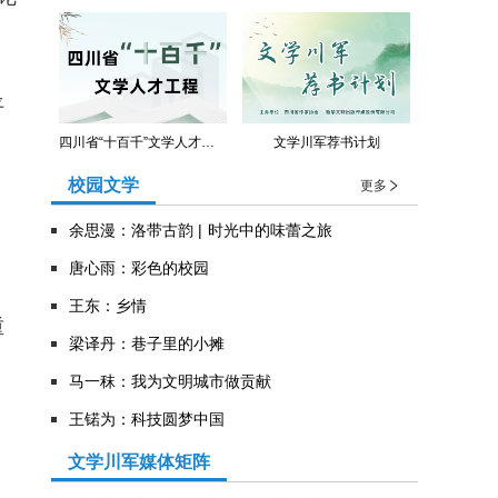
平
四川省“十百千”文学人才工程
文学川军荐书计划
校园文学
更多
引
余思漫：洛带古韵 | 时光中的味蕾之旅
唐心雨：彩色的校园
王东：乡情
重
​梁译丹：巷子里的小摊
马一秣：我为文明城市做贡献
王锘为：科技圆梦中国
文学川军媒体矩阵