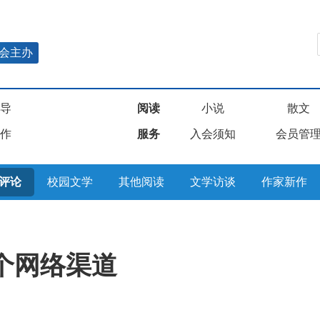
会主办
导
阅读
小说
散文
作
服务
入会须知
会员管
评论
校园文学
其他阅读
文学访谈
作家新作
个网络渠道