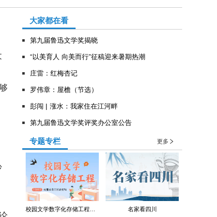
大家都在看
第九届鲁迅文学奖揭晓
大
“以美育人 向美而行”征稿迎来暑期热潮
庄雷：红梅杏记
够
罗伟章：屋檐（节选）
彭闯 | 涨水：我家住在江河畔
第九届鲁迅文学奖评奖办公室公告
专题专栏
更多
沙
校园文学数字化存储工程（青羊区教育局）
名家看四川
论