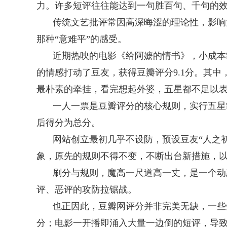
力。许多短评往往能达到一句胜百句、千句的
传统文艺批评常因高深晦涩的理论性，影响
那种“意难平”的感受。
近期热映的电影《给阿嬷的情书》，小成本
的情感打动了豆友，获得豆瓣评分9.1分。其中
最朴素的牵挂，看完想起外婆，五星都不足以表
一人一票是豆瓣评分的核心规则，实行五星制
后得分为总分。
网站创立最初几乎不设防，预设豆友“人之
象，原先的规则不得不变，不断出台新措施，
刷分与规则，魔高一尺道高一丈，是一个动
评、恶评的攻防拉锯战。
也正因此，豆瓣网评分并非完美无缺，一些
分；电影一开播即涌入大量一边倒的短评，导