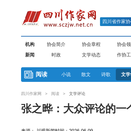
四川省作家协
机构
协会简介
协会章程
协会领
新闻
时政
文学动态
作协工
阅读
小说
散文
诗歌
文学
四川作家网
>
阅读
>
文学评论
张之晔：大众评论的一
来源： 川观新闻
时间：2026-06-09