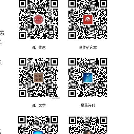
素
有
四川作家
创作研究室
均
四川文学
星星诗刊
艺