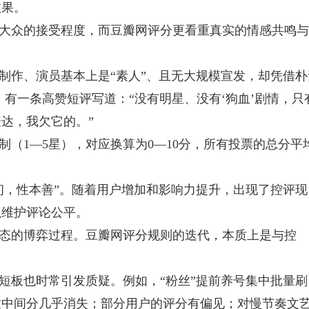
效果。
大众的接受程度，而豆瓣网评分更看重真实的情感共鸣与
制作、演员基本上是“素人”、且无大规模宣发，却凭借朴
，有一条高赞短评写道：“没有明星、没有‘狗血’剧情，只
达，我欠它的。”
（1—5星），对应换算为0—10分，所有投票的总分平
初，性本善”。随着用户增加和影响力提升，出现了控评现
以维护评论公平。
态的博弈过程。豆瓣网评分规则的迭代，本质上是与控
短板也时常引发质疑。例如，“粉丝”提前养号集中批量刷
致中间分几乎消失；部分用户的评分有偏见；对慢节奏文