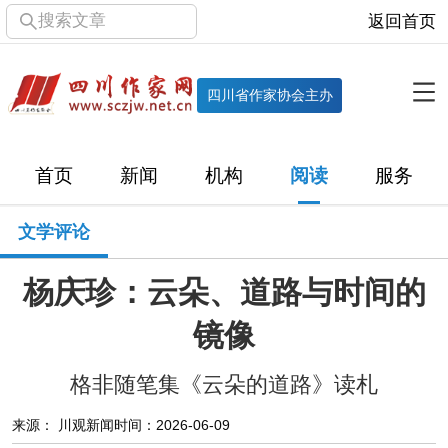
搜索文章
返回首页
全部栏目
机构
四川省作家协会主办
协会简介
协会章程
协会领导
部门机构
首页
新闻
机构
阅读
服务
直属单位
团体会员
主管社团
专门委员会
文学评论
历届主席团
历届全委会
杨庆珍：云朵、道路与时间的
新闻
镜像
时政
文学动态
作协工作
市州作协
格非随笔集《云朵的道路》读札
十百千
网络文学
万千百十
来源： 川观新闻
时间：2026-06-09