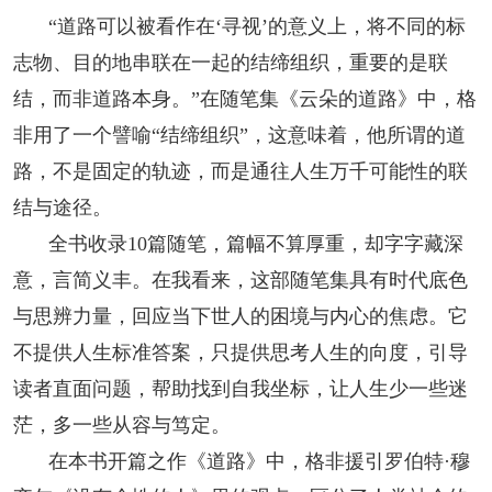
阅读
“道路可以被看作在‘寻视’的意义上，将不同的标
志物、目的地串联在一起的结缔组织，重要的是联
小说
散文
诗歌
文学评论
结，而非道路本身。”在随笔集《云朵的道路》中，格
校园文学
其他阅读
文学访谈
作家新作
非用了一个譬喻“结缔组织”，这意味着，他所谓的道
路，不是固定的轨迹，而是通往人生万千可能性的联
新书快讯
结与途径。
全书收录10篇随笔，篇幅不算厚重，却字字藏深
服务
意，言简义丰。在我看来，这部随笔集具有时代底色
入会须知
会员管理
文学奖项
报刊联盟
与思辨力量，回应当下世人的困境与内心的焦虑。它
不提供人生标准答案，只提供思考人生的向度，引导
四川文学
星星诗刊
当代文坛
四川作家报
读者直面问题，帮助找到自我坐标，让人生少一些迷
公告公示
茫，多一些从容与笃定。
在本书开篇之作《道路》中，格非援引罗伯特·穆
公告公示
讣告
征稿启事
新会员发展名单