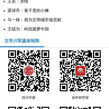
王东：乡情
​梁译丹：巷子里的小摊
马一秣：我为文明城市做贡献
王锘为：科技圆梦中国
文学川军媒体矩阵
四川作家
创作研究室