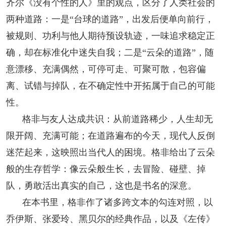
齐尔《没有个性的人》里的观点，区分了人类社会的
人事考试
两种道路：一是“台球的道路”，出发后便单向前行，
被规则、功利与他人期待预设轨迹，一味追求稳定正
专题专栏
确，却在标准化中迷失自我；二是“云朵的道路”，随
意漂移、充满偶然，可停可走、可聚可散，包容偏
离、试错与掉队，在不确定性中开拓属于自己的可能
性。
格非与友人达成共识：从前道路稀少，人生却无
限开阔、充满可能；在道路遍布的今天，现代人反倒
迷茫起来，这映照出当代人的困境。格非给出了云朵
般的生存哲学：像云朵般生长，去冒险、碰壁、掉
队，勇敢活出真实的自己，这也是书名的深意。
在本书里，格非作了诸多跨文本的勾连对照，以
乔伊斯、张爱玲、黑贝尔的经典作品，以及《左传》