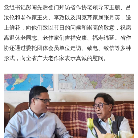
阅读
党组书记彭闯先后登门拜访省作协老领导宋玉鹏、吕
汝伦和老作家王火、李致以及周克芹家属张月英，送
小说
散文
诗歌
文学评论
上鲜花，向他们致以节日的问候和崇高的敬意，祝愿
校园文学
其他阅读
文学访谈
作家新作
离退休老同志、老作家们吉祥安康、福寿绵延。省作
协还通过委托团体会员单位走访、致电、致信等多种
新书快讯
形式，向全省广大老作家表示真诚的慰问。
服务
入会须知
会员管理
文学奖项
报刊联盟
四川文学
星星诗刊
当代文坛
四川作家报
公告公示
公告公示
讣告
征稿启事
新会员发展名单