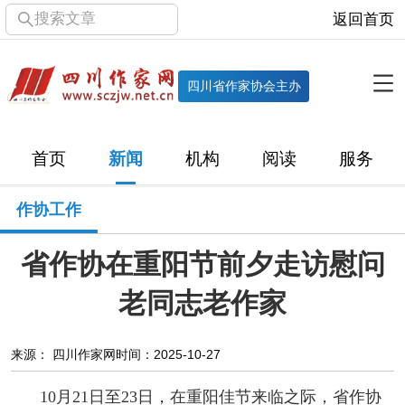
搜索文章
返回首页
全部栏目
机构
四川省作家协会主办
协会简介
协会章程
协会领导
部门机构
首页
新闻
机构
阅读
服务
直属单位
团体会员
主管社团
专门委员会
作协工作
历届主席团
历届全委会
省作协在重阳节前夕走访慰问
新闻
老同志老作家
时政
文学动态
作协工作
市州作协
来源： 四川作家网
时间：2025-10-27
十百千
网络文学
万千百十
10月21日至23日，在重阳佳节来临之际，省作协