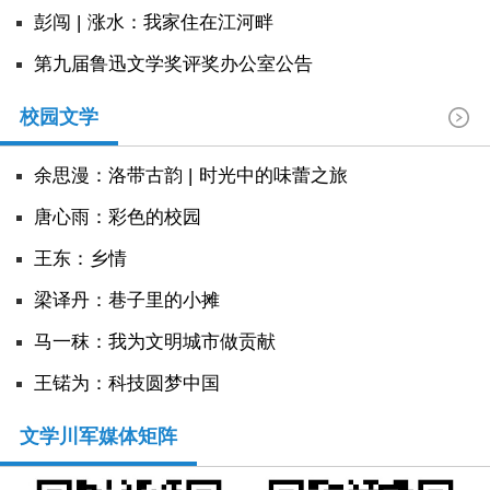
彭闯 | 涨水：我家住在江河畔
第九届鲁迅文学奖评奖办公室公告
校园文学
余思漫：洛带古韵 | 时光中的味蕾之旅
唐心雨：彩色的校园
王东：乡情
​梁译丹：巷子里的小摊
马一秣：我为文明城市做贡献
王锘为：科技圆梦中国
文学川军媒体矩阵