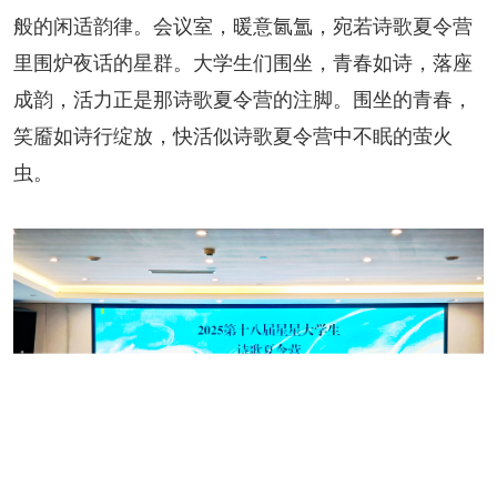
阅读
般的闲适韵律。会议室，暖意氤氲，宛若诗歌夏令营
里围炉夜话的星群。大学生们围坐，青春如诗，落座
小说
散文
诗歌
文学评论
成韵，活力正是那诗歌夏令营的注脚。围坐的青春，
校园文学
其他阅读
文学访谈
作家新作
笑靥如诗行绽放，快活似诗歌夏令营中不眠的萤火
虫。
新书快讯
服务
入会须知
会员管理
文学奖项
报刊联盟
四川文学
星星诗刊
当代文坛
四川作家报
公告公示
公告公示
讣告
征稿启事
新会员发展名单