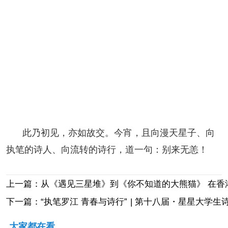
此乃初见，亦如故交。今宵，且向漫天星子、向
执笔的诗人、向流转的诗行，道一句：别来无恙！
上一篇：从《遇见三星堆》到《你不知道的大熊猫》 在香港
下一篇：“执笔罗江 青春与诗行” | 第十八届・星星大学
大家都在看