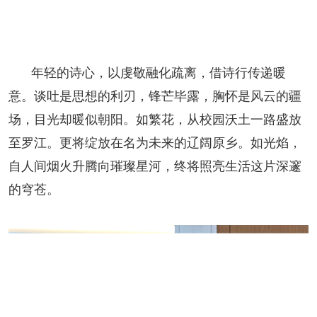
人事考试
专题专栏
年轻的诗心，以虔敬融化疏离，借诗行传递暖
意。谈吐是思想的利刃，锋芒毕露，胸怀是风云的疆
场，目光却暖似朝阳。如繁花，从校园沃土一路盛放
至罗江。更将绽放在名为未来的辽阔原乡。如光焰，
自人间烟火升腾向璀璨星河，终将照亮生活这片深邃
的穹苍。