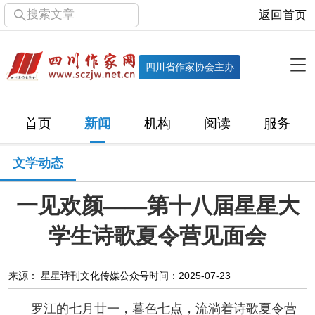
搜索文章
返回首页
全部栏目
机构
四川省作家协会主办
协会简介
协会章程
协会领导
部门机构
首页
新闻
机构
阅读
服务
直属单位
团体会员
主管社团
专门委员会
文学动态
历届主席团
历届全委会
一见欢颜——第十八届星星大
新闻
学生诗歌夏令营见面会
时政
文学动态
作协工作
市州作协
来源： 星星诗刊文化传媒公众号
时间：2025-07-23
十百千
网络文学
万千百十
罗江的七月廿一，暮色七点，流淌着诗歌夏令营