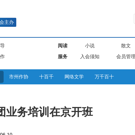
会主办
导
阅读
小说
散文
作
服务
入会须知
会员管
市州作协
十百千
网络文学
万千百十
社团业务培训在京开班
06-10