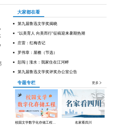
大家都在看
第九届鲁迅文学奖揭晓
，
“以美育人 向美而行”征稿迎来暑期热潮
事
庄雷：红梅杏记
中
罗伟章：屋檐（节选）
彭闯 | 涨水：我家住在江河畔
部
第九届鲁迅文学奖评奖办公室公告
专题专栏
更多
校园文学数字化存储工程（青羊区教育局）
名家看四川