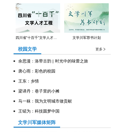
四川省“十百千”文学人才工程
文学川军荐书计划
校园文学
更多
余思漫：洛带古韵 | 时光中的味蕾之旅
唐心雨：彩色的校园
王东：乡情
​梁译丹：巷子里的小摊
马一秣：我为文明城市做贡献
王锘为：科技圆梦中国
文学川军媒体矩阵