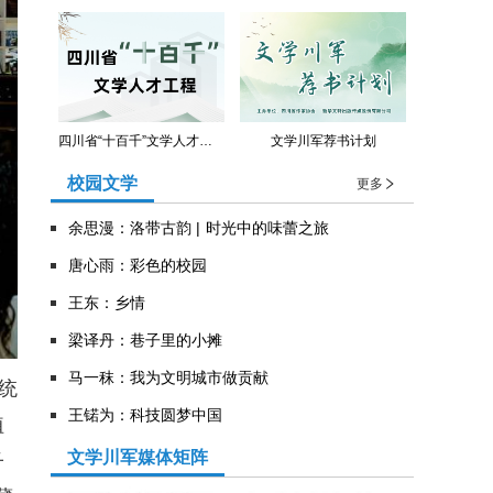
四川省“十百千”文学人才工程
文学川军荐书计划
校园文学
更多
余思漫：洛带古韵 | 时光中的味蕾之旅
唐心雨：彩色的校园
王东：乡情
​梁译丹：巷子里的小摊
马一秣：我为文明城市做贡献
统
王锘为：科技圆梦中国
植
文学川军媒体矩阵
子