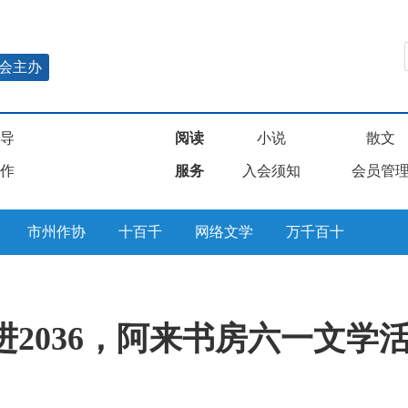
会主办
导
阅读
小说
散文
作
服务
入会须知
会员管
市州作协
十百千
网络文学
万千百十
进2036，阿来书房六一文学