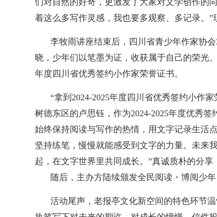
们对自然的好奇，更激发了大家对文学创作的向
着这么多写作灵感，我也要多观察、多记录。”
李牧雨讲座结束后，四川省青少年作家协会2
晓，少年们以笔墨为证，收获属于自己的荣光。四
年度四川省优秀签约小作家荣誉证书。
“拿到2024-2025年度四川省优秀签约
树德东区的卢思钰，作为2024-2025年度
始终保持阅读与写作的热情，用文字记录生活点
坚持练笔，慢慢就能感受到文字的力量。未来
起，在文字世界里共同成长。”真诚质朴的分享
随后，主办方陆续颁发全民阅读・博阅少年
活动尾声，老报亭文化新空间的特色环节温情
执笔写下对未来的期许、对成长的憧憬，信件投