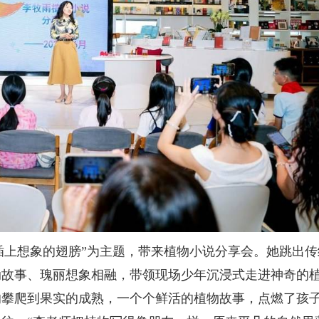
插上想象的翅膀”为主题，带来植物小说分享会。她跳出传
动故事、瑰丽想象相融，带领现场少年沉浸式走进神奇的
的攀爬到果实的成熟，一个个鲜活的植物故事，点燃了孩