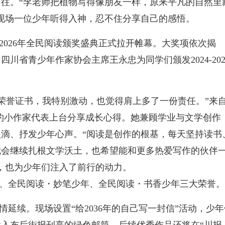
往。“李老师把植物写得像朋友一样，原来平凡的自然里
现场一位少年听得入神，忍不住分享自己的感悟。
026年全民阅读颁奖盛典正式拉开帷幕。大奖项依次揭
川省青少年作家协会主席王永忠为同学们颁发2024-202
小作家荣誉证书，我特别激动，也觉得肩上多了一份责任。”来
优秀签约小作家代表上台分享成长心得。她兼顾学业与文学创作
滴、抒发少年心声。“阅读是创作的根基，每天坚持读书
我会继续扎根文学沃土，也希望能和更多热爱写作的伙伴
，也为少年们注入了前行的动力。
、全民阅读・妙笔少年、全民阅读・书香少年三大荣誉。
延续。现场设置“给2036年的自己写一封信”活动，少年
入布后街报刊亭的绿色邮筒，后续优秀作品还将在“川报