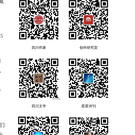
藏
5
四川作家
创作研究室
自
，
、
一
四川文学
星星诗刊
们
上