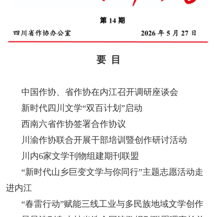
阅读
小说
散文
诗歌
文学评论
校园文学
其他阅读
文学访谈
作家新作
要 目
新书快讯
中国作协、省作协在内江召开调研座谈会
新时代四川文学“双百计划”启动
服务
西南六省作协签署合作协议
入会须知
会员管理
文学奖项
报刊联盟
川渝作协联合开展干部培训暨创作研讨活动
川内6家文学刊物组建期刊联盟
四川文学
星星诗刊
当代文坛
四川作家报
“新时代山乡巨变文学与你同行”主题志愿活动走
公告公示
进内江
“春雷行动”赋能三线工业与多民族地域文学创作
公告公示
讣告
征稿启事
新会员发展名单