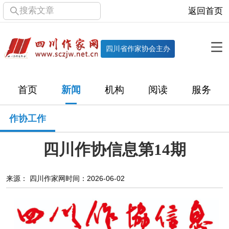
搜索文章
返回首页
全部栏目
机构
四川省作家协会主办
协会简介
协会章程
协会领导
部门机构
首页
新闻
机构
阅读
服务
直属单位
团体会员
主管社团
专门委员会
作协工作
历届主席团
历届全委会
四川作协信息第14期
新闻
时政
文学动态
作协工作
市州作协
来源： 四川作家网
时间：2026-06-02
十百千
网络文学
万千百十