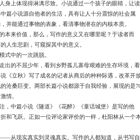
有的人身上体现得淋漓尽致。小说通过一个孩子的眼睛，让读
部中篇小说源自他者的生活，具有让人十分震惊的社会属
的，并能通过事物的表象，看清事物潜在的内核本质。
的本来价值，那么，写作的意义又在哪里呢？于读者而
西的人生悲剧，可窥探其中的意义。
模式中的一次跳脱。
走出的不屈少年，看到乡野孤儿寡母艰难的生存环境，看
小说《立秋》写了成名的记者从商后的种种际遇，改革开
的沧桑巨变。两部长篇小说都源于自我经验，展现的是7
命激情。
注，中篇小说《隧道》《花醉》《童话城堡》是写的他
转折和飞跃。正如一位评论家评价的一样，杜阳林从一个
——从现实真实到灵魂真实。写作的人都知道，从书写自