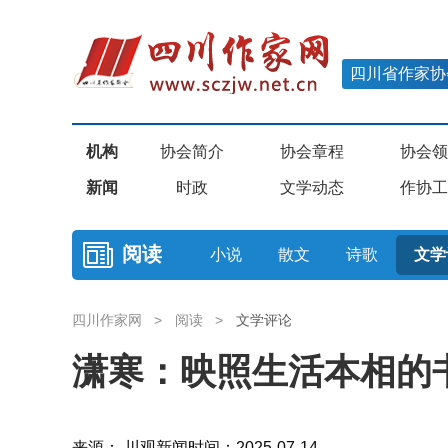
四川省作家协
机构
协会简介
协会章程
协会领
新闻
时政
文学动态
作协工
阅读
小说
散文
诗歌
文学
四川作家网
>
阅读
>
文学评论
潇寒：映照生活本相的
来源： 川观新闻
时间：2025-07-14