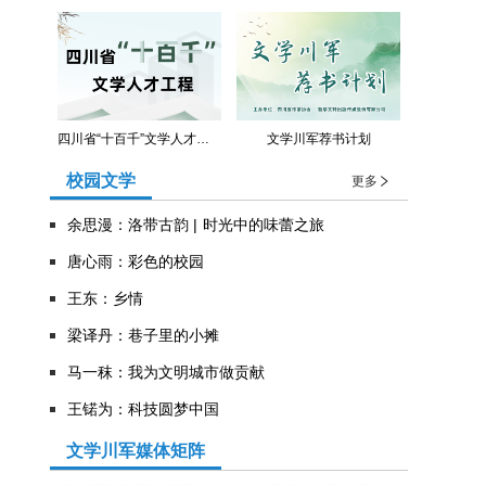
四川省“十百千”文学人才工程
文学川军荐书计划
校园文学
更多
余思漫：洛带古韵 | 时光中的味蕾之旅
唐心雨：彩色的校园
王东：乡情
​梁译丹：巷子里的小摊
马一秣：我为文明城市做贡献
王锘为：科技圆梦中国
文学川军媒体矩阵