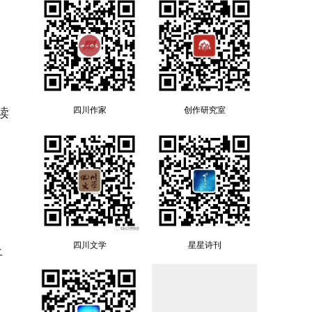
四川作家
创作研究室
读
，
四川文学
星星诗刊
上
，