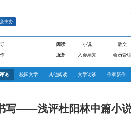
会主办
导
阅读
小说
散文
作
服务
入会须知
会员管
评论
校园文学
其他阅读
文学访谈
作家新作
书写——浅评杜阳林中篇小