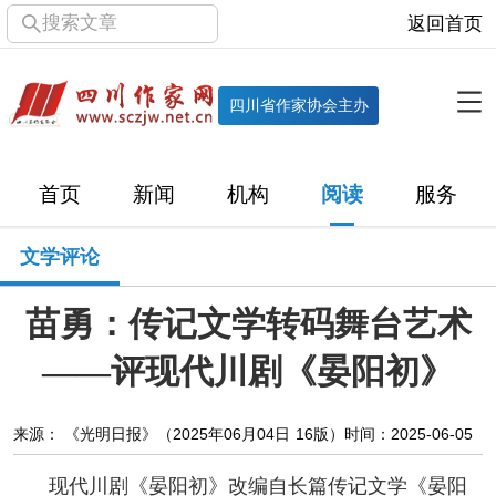
搜索文章
返回首页
全部栏目
机构
四川省作家协会主办
协会简介
协会章程
协会领导
部门机构
首页
新闻
机构
阅读
服务
直属单位
团体会员
主管社团
专门委员会
文学评论
历届主席团
历届全委会
苗勇：传记文学转码舞台艺术
新闻
——评现代川剧《晏阳初》
时政
文学动态
作协工作
市州作协
来源： 《光明日报》（2025年06月04日 16版）
时间：2025-06-05
十百千
网络文学
万千百十
现代川剧《晏阳初》改编自长篇传记文学《晏阳