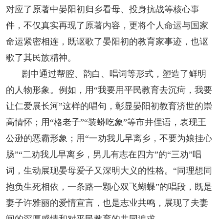
对应了原著中晏阳初归乡看母、投身抗战等核心事
件，不仅真实再现了原著内容，更将个人命运与国家
命运紧密相连，既讴歌了晏阳初的教育家事迹，也讴
歌了其民族精神。
剧中通过帮腔、韵白、唱词等形式，塑造了鲜明
的人物形象。例如，用“我要用平民教育去沉疴，我要
让仁爱展长河”这样的唱句，彰显晏阳初教育济世的崇
高情怀；用“格老子”“装蟒吃象”等市井俚语，表现王
公逊的恶霸形象；用“一劝我儿早离乡，不要为娘挂心
肠”“二劝我儿早离乡，男儿有志在四方”的“三劝”唱
词，生动展现晏母爱子又深明大义的性格。“同理想同
抱负生死相依，一条路一颗心双飞蝴蝶”的唱段，既是
妻子许雅丽的爱情宣言，也是志业共鸣，展现了夫妻
间的深厚感情和对平民教育的共同追求。