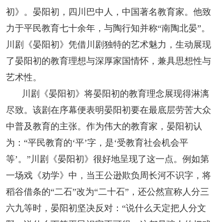
阅读
初》。晏阳初，四川巴中人，中国著名教育家。他致
力于平民教育七十余年，与陶行知并称“南陶北晏”。
小说
散文
诗歌
文学评论
川剧《晏阳初》凭借川剧独特的艺术魅力，生动展现
校园文学
其他阅读
文学访谈
作家新作
了晏阳初的教育理想与深厚家国情怀，兼具思想性与
艺术性。
新书快讯
川剧《晏阳初》将晏阳初的教育理念展现得淋漓
尽致。该剧在序幕便表明晏阳初要在最底层劳苦大众
服务
中普及教育的主张。作为伟大的教育家，晏阳初认
入会须知
会员管理
文学奖项
报刊联盟
为：“平民教育的‘平’字，是‘受教育社会机会平
等’。”川剧《晏阳初》很好地呈现了这一点。例如第
四川文学
星星诗刊
当代文坛
四川作家报
一场戏《劝学》中，当王公逊欺负周长河不识字，将
公告公示
稻谷借条的“二石”改为“二十石”，还公然宣称人分三
六九等时，晏阳初坚决反对：“说什么天定把人分文
公告公示
讣告
征稿启事
新会员发展名单