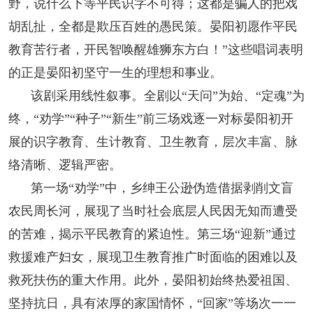
野，说什么下等平民识字不可得；这都是骗人的把戏
人事考试
胡乱扯，全都是欺压百姓的愚民策。晏阳初愿作平民
教育苦行者，开民智唤醒雄狮东方白！”这些唱词表明
专题专栏
的正是晏阳初坚守一生的理想和事业。
该剧采用线性叙事。全剧以“天问”为始、“定魂”为
终，“劝学”“种子”“新生”前三场戏逐一对标晏阳初开
展的识字教育、生计教育、卫生教育，层次丰富、脉
络清晰、逻辑严密。
第一场“劝学”中，乡绅王公逊伪造借据剥削文盲
农民周长河，展现了当时社会底层人民因无知而遭受
的苦难，揭示平民教育的紧迫性。第三场“迎新”通过
救援难产妇女，展现卫生教育推广时面临的困难以及
救死扶伤的重大作用。此外，晏阳初始终热爱祖国、
坚持抗日，具有浓厚的家国情怀，“回家”等场次一一