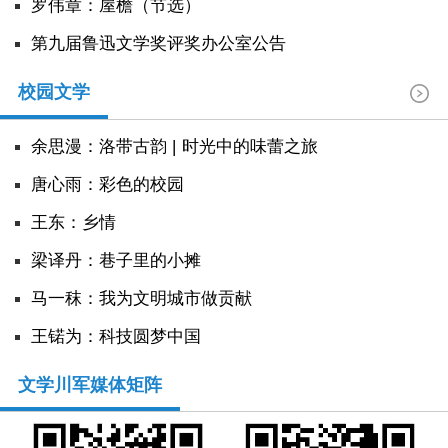
罗伟章：屋檐（节选）
第九届鲁迅文学奖评奖办公室公告
校园文学
余思漫：洛带古韵 | 时光中的味蕾之旅
唐心雨：彩色的校园
王东：乡情
​梁译丹：巷子里的小摊
马一秣：我为文明城市做贡献
王锘为：科技圆梦中国
文学川军媒体矩阵