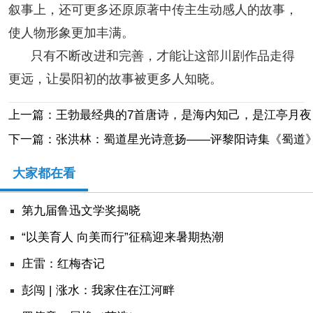
叙事上，还可更多还原原著中传主生动感人的故事，
使人物形象更加丰满。
只有不断改进和完善，才能让这部川剧作品走得
更远，让晏阳初的故事被更多人知晓。
上一篇：王勃最经典的7首唐诗，是海内知己，是江亭月夜
下一篇：张洪林：蜀道星光诗意扬——评黎阳诗集《蜀道
大家都在看
第九届鲁迅文学奖揭晓
“以美育人 向美而行”征稿迎来暑期热潮
庄雷：红梅杏记
彭闯 | 涨水：我家住在江河畔