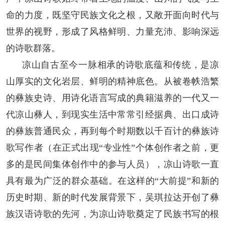
命的力度，既坚守民族文化之根，又敞开面向时代与
世界的视野，形成了风格鲜明、力量充沛、影响深远
的诗歌群落。
凉山自古至今一脉相承的诗歌底蕴和传统，是凉
山厚实的文化岩层、鲜明的精神底色。从被卷帙浩繁
的彝族史诗、用诗化语言写成的典籍滋养的一代又一
代凉山彝人，到现实生活中常常引经据典、出口成诗
的彝族普通民众，再到每个时期数以千百计的彝族诗
歌写作者（在正式出现“专业性”个体创作者之前，更
多的是民间集体创作中的参与人员），凉山诗歌一直
具有最为广泛的群众基础。在这样的“大前提”和新的
历史时期、新的时代发展背景下，吴琪拉达开创了彝
族汉语诗歌的先河，为凉山诗歌奠定了民族书写的根