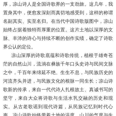
厚，凉山诗人是全国诗歌界的一支劲旅。这几年，我
置身其中，便愈发深刻而真切地感受到，这样的称谓
名副其实、实至名归。在当代中国诗歌版图中，凉山
始终占据着独特而厚重的位置。这片土地以深厚的文
脉、丰沛的诗心与持续不断的创作实绩，确定了诗歌
界公认的定位。
凉山深厚的诗歌底蕴和诗歌传统，植根于雄奇苍
茫的自然山川，流淌在彝族千年口头史诗与民间文脉
之中，千百年来绵延不绝、生生不息，与民族历史的
河流齐头并进，与民族文化的根脉一同生长；凉山诗
歌新的传承，来自一代代诗人扎根故土、真诚书写的
坚守，来自大众将诗歌与生活水乳交融的历史和现
实。从古老歌谣到现代诗篇，从民族记忆到时代心
声，凉山诗歌始终带着土地的温度、山川的气度与生