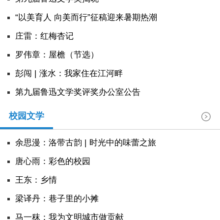
“以美育人 向美而行”征稿迎来暑期热潮
庄雷：红梅杏记
罗伟章：屋檐（节选）
彭闯 | 涨水：我家住在江河畔
第九届鲁迅文学奖评奖办公室公告
校园文学
余思漫：洛带古韵 | 时光中的味蕾之旅
唐心雨：彩色的校园
王东：乡情
​梁译丹：巷子里的小摊
马一秣：我为文明城市做贡献