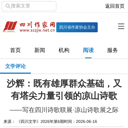
搜索文章
返回首页
全部栏目
机构
四川省作家协会主办
协会简介
协会章程
协会领导
部门机构
首页
新闻
机构
阅读
服务
直属单位
团体会员
主管社团
专门委员会
文学评论
历届主席团
历届全委会
沙辉：既有雄厚群众基础，又
新闻
有塔尖力量引领的凉山诗歌
时政
文学动态
作协工作
市州作协
——写在四川诗歌联展·凉山诗歌展之际
十百千
网络文学
万千百十
来源： 《四川文学》2026年第6期
时间：2026-06-16