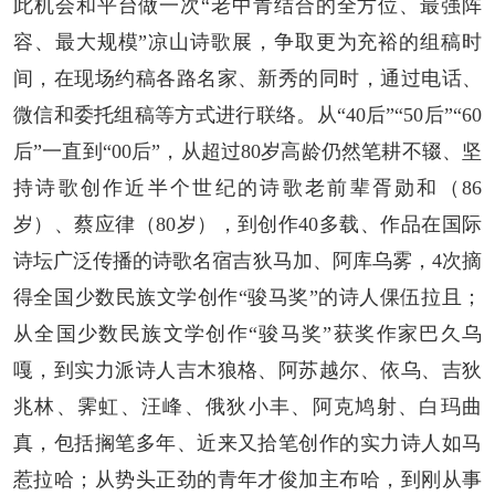
此机会和平台做一次“老中青结合的全方位、最强阵
人事考试
容、最大规模”凉山诗歌展，争取更为充裕的组稿时
间，在现场约稿各路名家、新秀的同时，通过电话、
专题专栏
微信和委托组稿等方式进行联络。从“40后”“50后”“60
后”一直到“00后”，从超过80岁高龄仍然笔耕不辍、坚
持诗歌创作近半个世纪的诗歌老前辈胥勋和（86
岁）、蔡应律（80岁），到创作40多载、作品在国际
诗坛广泛传播的诗歌名宿吉狄马加、阿库乌雾，4次摘
得全国少数民族文学创作“骏马奖”的诗人倮伍拉且；
从全国少数民族文学创作“骏马奖”获奖作家巴久乌
嘎，到实力派诗人吉木狼格、阿苏越尔、依乌、吉狄
兆林、霁虹、汪峰、俄狄小丰、阿克鸠射、白玛曲
真，包括搁笔多年、近来又拾笔创作的实力诗人如马
惹拉哈；从势头正劲的青年才俊加主布哈，到刚从事