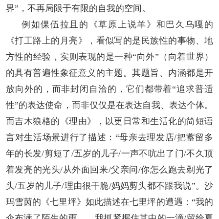
界”，不再局限于有限的自我的空间。
例如倮伍拉且的《草原上说羊》和巴久乌嘎的
《打工路上的月亮》，看似写的是民族性的事物、地
方性的经验，实则表现的是一种“向外”（向着世界）
的具有普遍性象征意义的主题。其题旨、内涵都是开
放向外的，而非封闭自洽的，它们都带着“追求普适
性”的表达使命，而非仅仅是在表达自我、表达个体。
而吉木狼格的《理由》，以更日常和生活化的简短语
言对生活场景进行了描述：“母亲去理发店/把蓄留多
年的长发/剪短了/五岁的儿子/一声不吭出了门/不久顶
着发亮的光头/从外面回来/父亲问/你怎么跑去剃光了
头/五岁的儿子/理由很干脆/妈妈剪头都不跟我说”。沙
玛雪茵的《七里坪》如此描述在七里坪的遭遇：“我的
伞布满了陌生的雨……我抓紧握住其中的一滴/留给夏