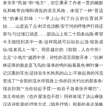
来非常“民族”和“地方”，但它秉承了作者一贯的幽默
化和略带自嘲和调侃的语言风格，体现了一种“普适
性”的象征韵味：“一早上山/到了白云的位置就开
始……山是远了点/村庄也没醒/安宁河的呼噜声打得还
算匀/匀过垭口就是……据说山上有二十四条仙路/希望
今天能找到其中一条/这样我就可以站在山顶/假装成
仙/或者高人一等”。阿苏越尔的《假期，人在中所》
立足“小地方”越西中所，诗性的语言四散开来：“比树
林还厚的脸皮是飞鸟的/落单的鸣叫贴着暮色/树叶像一
记沉重的耳光/还挂在生长秋风的山上/不敢起身的河流
变浅了”“全部的流水停我身上/你的目光钓出的那条鱼/
现在归我”“当你抬起手臂/一粒谷子急着张开嘴巴”。
加主布哈的《也许屋顶也不想》同样体现了凉山彝族
汉语诗歌新的抒情方式（隐形抒情）和新的表达策略