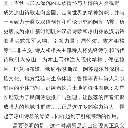
基；吉狄马加以深沉的民族情怀与开阔的人类视野，
成为凉山诗歌走向全国、走向世界的精神旗帜，并与
一直致力于彝汉双语创作和理论研究的阿库乌雾，历
史般成为凉山新时期以来汉语诗歌和凉山彝族汉语诗
歌塔尖式领军人物、引领力量；周伦佑、吉木狼格
等“非非主义”诗人和相关主流诗人将先锋诗学和当代
诗歌引入凉山，为本土写作注入现代精神；倮伍拉
且、巴莫曲布嫫、俄尼•牧莎斯加、阿苏越尔等深耕民
族文化、地方经验与生命体验；鲁娟等青年诗人则以
鲜活的个体书写，延续着这片土地的诗性血脉；发星
长期致力于民间诗歌推广与整理，让散落的声音汇聚
成强大的地域性群体……正是这许多的实力诗人，撑
起了凉山诗群的脊梁，同样起到了引领带动的作用。
需要说明的是，这个时期既是凉山出现真正意义