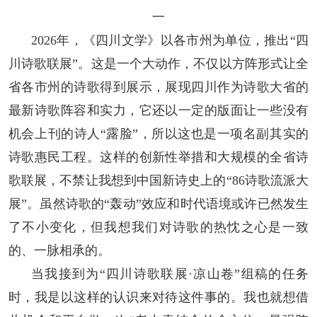
阅读
一
2026年，《四川文学》以各市州为单位，推出“四
小说
散文
诗歌
文学评论
川诗歌联展”。这是一个大动作，不仅以方阵形式让全
校园文学
其他阅读
文学访谈
作家新作
省各市州的诗歌得到展示，展现四川作为诗歌大省的
最新诗歌阵容和实力，它还以一定的版面让一些没有
新书快讯
机会上刊的诗人“露脸”，所以这也是一项名副其实的
诗歌惠民工程。这样的创新性举措和大规模的全省诗
服务
歌联展，不禁让我想到中国新诗史上的“86诗歌流派大
入会须知
会员管理
文学奖项
报刊联盟
展”。虽然诗歌的“轰动”效应和时代语境或许已然发生
了不小变化，但我想我们对诗歌的热忱之心是一致
四川文学
星星诗刊
当代文坛
四川作家报
的、一脉相承的。
公告公示
当我接到为“四川诗歌联展·凉山卷”组稿的任务
时，我是以这样的认识来对待这件事的。我也就想借
公告公示
讣告
征稿启事
新会员发展名单