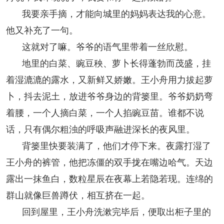
我要亲手摘，才能向城里的妈妈表达我的心意。
人事考试
他又补充了一句。
这就对了嘛。爷爷的语气里带着一丝欣慰。
专题专栏
地里的白菜、豌豆秧、萝卜长得蓬勃而茂盛，挂
着湿漉漉的露水，又新鲜又娇嫩。王小舟用力拔起萝
卜，抖去泥土，放进爷爷身边的背篓里。爷爷奶奶弯
着腰，一个人摘白菜，一个人掐豌豆苗。谁都不说
话，只有偶尔粗浊的呼吸声融进深长的夜风里。
背篓里快要装满了，他们才停下来。夜露打湿了
王小舟的裤管，他把冻僵的双手拢在嘴边哈气。天边
露出一抹鱼白，数粒星辰在夜幕上若隐若现。连绵的
群山就像巨兽蹲伏，相互挤在一起。
回到屋里，王小舟洗漱完毕后，便取出柜子里的