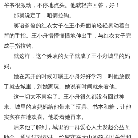
爷爷很激动，不停地点头。他就轻声回答，好！
那就说定了，咱俩拉钩。
笑语盈盈的红衣女子在王小舟面前轻轻晃动着白
皙的手指。王小舟懵懵懂懂地伸出手，与红衣女子完
成手指拉钩。
就这样，这个姓袁的女子就成了王小舟城里的妈
妈。
她在离开的时候叮嘱王小舟好好学习，叫他放假
了就去城里，到她家玩。她说有时间就来看他。
这一切太不真实了。王小舟很久都没有回过神
来。城里的袁妈妈给他带来了玩具、书本和糖，让他
实实在在地欢喜。他盼着她再来。
后来他了解到，城里的一群爱心人士发起公益互
助会，通过结对帮扶，给留守在大山的孩子以关爱和