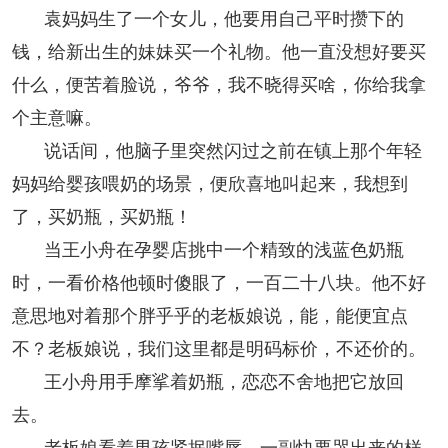
袁妈妈生了一个女儿，他要用自己平时攒下的
钱，给新出生的妹妹买一个礼物。他一直没想好要买
什么，便苦着脸说，爷爷，我不晓得买啥，你给我拿
个主意嘛。
说话间，他脑子里突然闪过之前在镇上那个年轻
妈妈给婴孩喂奶的场景，便欣喜地叫起来，我想到
了，买奶瓶，买奶瓶！
当王小舟在孕婴店挑中一个精致的浅蓝色奶瓶
时，一看价格他顿时傻眼了，一百二十八块。他不好
意思地对着那个胖乎乎的老板娘说，能，能便宜点
不？老板娘说，我们这里都是明码标价，不还价的。
王小舟用手摩挲着奶瓶，恋恋不舍地把它放回
去。
老板娘看着男孩紧抿嘴唇，一副快要哭出来的样