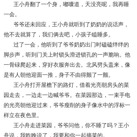
王小舟翻了一个身，嘟囔道，天没亮呢，我再睡
阅读
一会。
小说
散文
诗歌
文学评论
爷爷还未回应，王小舟就听到了奶奶的说话声，
他不去就算了，我们俩去吧，小孩子瞌睡多。
校园文学
其他阅读
文学访谈
作家新作
过了一会，他听到了爷爷奶奶出门时磕磕绊绊的
新书快讯
脚步声，听到门关上时锁头滑进锁孔的一声脆响。他
一骨碌爬起来，穿好衣服奔出去。北风劈头盖来，像
服务
是有人朝他迎面一推，身子不由得颤了一颤。
入会须知
会员管理
文学奖项
报刊联盟
王小舟打开屋檐下的路灯，借着光亮朝房头的菜
园走去，一边走一边喊爷爷。在菜园那边，一束手电
四川文学
星星诗刊
当代文坛
四川作家报
的光亮朝他迎过来，爷爷瘦削的身子像水中的浮标一
样立在夜色里。
公告公示
王小舟走进菜园，爷爷问他，你不睡了吗？王小
公告公示
讣告
征稿启事
新会员发展名单
舟说，我昨晚说了，我要和你一起摘菜的。