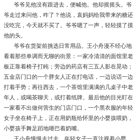
爷爷见他没有跟进去，便喊他。他却摇摇头。爷
爷走过来问他，咋了？他说，袁妈妈给我带来的糖还
没吃完，今天就不买了。爷爷嗯了一声，轻轻摸了摸
他的头。
爷爷在货架前挑选日常用品。王小舟漫不经心地
看着那些单调而无聊的街景：一家冷清清的面馆里老
板正靠着椅子打盹；旁边的药店有三五人影在晃动；
五金店门口的一个胖女人正在打电话，一边说话一边
打着手势；再往西去，一个茶馆里满满的几桌子中老
年人，或喝茶聊天，或打着纸牌。最后他的目光盯在
一家看不出做何营生的门店门口，一个黑衣服的年轻
女子坐在椅子上，正在用奶瓶给怀里的小婴孩喂奶，
小婴孩手舞足蹈地咂巴着奶嘴。
王小舟慢慢走过去。年轻女子一直注视着小婴