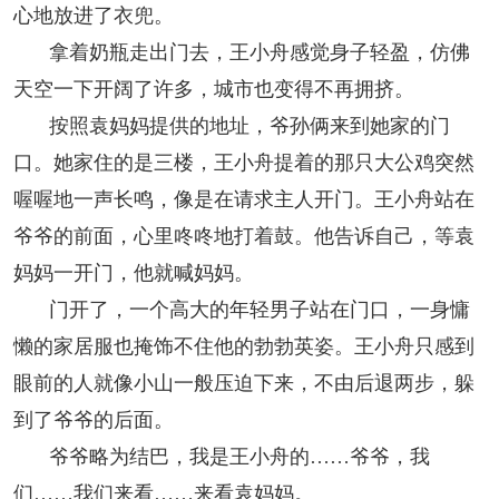
心地放进了衣兜。
拿着奶瓶走出门去，王小舟感觉身子轻盈，仿佛
天空一下开阔了许多，城市也变得不再拥挤。
按照袁妈妈提供的地址，爷孙俩来到她家的门
口。她家住的是三楼，王小舟提着的那只大公鸡突然
喔喔地一声长鸣，像是在请求主人开门。王小舟站在
爷爷的前面，心里咚咚地打着鼓。他告诉自己，等袁
妈妈一开门，他就喊妈妈。
门开了，一个高大的年轻男子站在门口，一身慵
懒的家居服也掩饰不住他的勃勃英姿。王小舟只感到
眼前的人就像小山一般压迫下来，不由后退两步，躲
到了爷爷的后面。
爷爷略为结巴，我是王小舟的……爷爷，我
们……我们来看……来看袁妈妈。