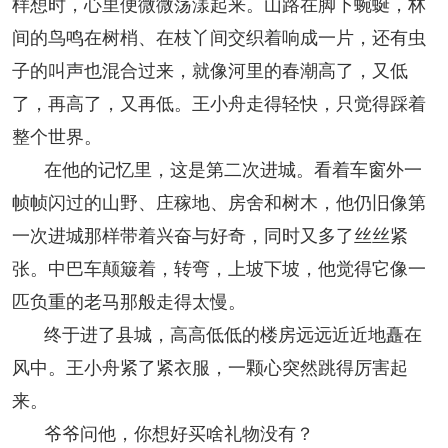
样想时，心里便微微荡漾起来。山路在脚下蜿蜒，林
间的鸟鸣在树梢、在枝丫间交织着响成一片，还有虫
子的叫声也混合过来，就像河里的春潮高了，又低
了，再高了，又再低。王小舟走得轻快，只觉得踩着
整个世界。
在他的记忆里，这是第二次进城。看着车窗外一
帧帧闪过的山野、庄稼地、房舍和树木，他仍旧像第
一次进城那样带着兴奋与好奇，同时又多了丝丝紧
张。中巴车颠簸着，转弯，上坡下坡，他觉得它像一
匹负重的老马那般走得太慢。
终于进了县城，高高低低的楼房远远近近地矗在
风中。王小舟紧了紧衣服，一颗心突然跳得厉害起
来。
爷爷问他，你想好买啥礼物没有？