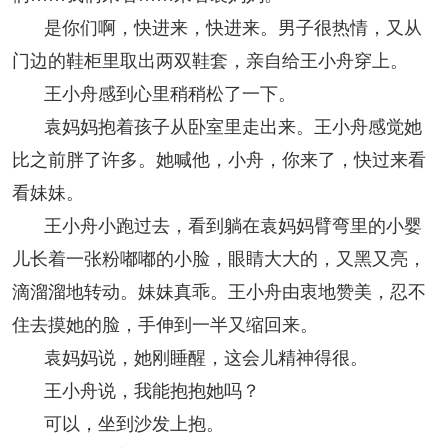
是你们啊，快进来，快进来。男子很热情，又从
门边的鞋柜里取出两双鞋套，亲自给王小舟穿上。
王小舟感到心里稍稍松了一下。
袁妈妈抱着孩子从卧室里走出来。王小舟感觉她
比之前胖了许多。她喊他，小舟，你来了，快过来看
看妹妹。
王小舟小跑过去，看到躺在袁妈妈臂弯里的小婴
儿长着一张粉嘟嘟的小脸，眼睛大大的，又黑又亮，
滴溜溜地转动。妹妹真乖。王小舟由衷地赞美，忍不
住去摸她的脸，手伸到一半又缩回来。
袁妈妈说，她刚睡醒，这会儿精神得很。
王小舟说，我能抱抱她吗？
可以，坐到沙发上抱。