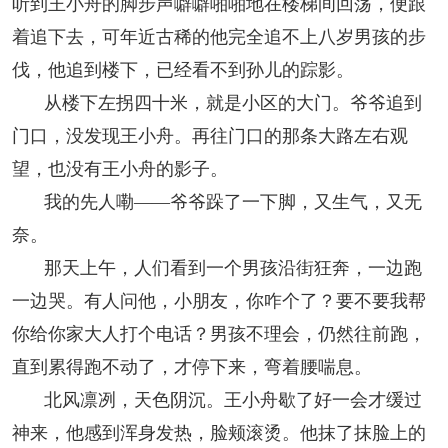
听到王小舟的脚步声噼噼啪啪地在楼梯间回荡，便跟
着追下去，可年近古稀的他完全追不上八岁男孩的步
伐，他追到楼下，已经看不到孙儿的踪影。
从楼下左拐四十米，就是小区的大门。爷爷追到
门口，没发现王小舟。再往门口的那条大路左右观
望，也没有王小舟的影子。
我的先人嘞——爷爷跺了一下脚，又生气，又无
奈。
那天上午，人们看到一个男孩沿街狂奔，一边跑
一边哭。有人问他，小朋友，你咋个了？要不要我帮
你给你家大人打个电话？男孩不理会，仍然往前跑，
直到累得跑不动了，才停下来，弯着腰喘息。
北风凛冽，天色阴沉。王小舟歇了好一会才缓过
神来，他感到浑身发热，脸颊滚烫。他抹了抹脸上的