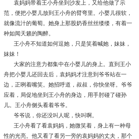
袁妈妈带着王小舟坐到沙发上，又给他做了示
范，便把小婴儿放到王小舟的臂弯里。小婴儿很软，
就像流汁的葡萄。她身上那股奶香丝丝缕缕，有着一
种如闻天籁的陶醉。
王小舟不知道如何逗她，只是笑着喊她，妹妹，
妹妹！
大家的注意力都集中在小婴儿的身上。直到王小
舟把小婴儿还回去后，袁妈妈才注意到爷爷站在一
边，正咧着嘴笑。她招呼道，叔叔，你快坐呀。爷爷
应着，局促地坐到王小舟的身边，用手肘碰了碰孙
儿。王小舟侧头看着爷爷。
爷爷说，你还没叫人呢，快叫啊。
王小舟看了看袁妈妈，她微笑着，身上有一种母
性的光亮。他又看了看另一旁的袁妈妈的丈夫，那个