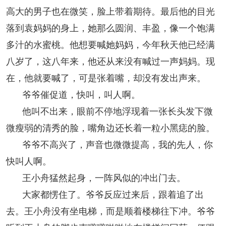
高大的男子也在微笑，脸上带着期待。最后他的目光
落到袁妈妈的身上，她那么圆润、丰盈，像一个饱满
多汁的水蜜桃。他想要喊她妈妈，今年秋天他已经满
八岁了，这八年来，他还从来没有喊过一声妈妈。现
在，他就要喊了，可是张着嘴，却没有发出声来。
爷爷催促道，快叫，叫人啊。
他叫不出来，眼前不停地浮现着一张长头发下微
微瘦弱的清秀的脸，嘴角边还长着一粒小黑痣的脸。
爷爷不高兴了，声音也微微提高，我的先人，你
快叫人啊。
王小舟猛然起身，一阵风似的冲出门去。
大家都愣住了。爷爷反应过来后，跟着追了出
去。王小舟没有坐电梯，而是顺着楼梯往下冲。爷爷