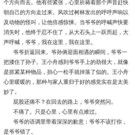
个方向而去。他有些紧张，心里祈祷着那个声音赶快
朝自己的方向走过来。风吹过树林发出的呼呼声响以
及动物的怪叫，让他倍感惊悚。当爷爷的呼喊声快要
消失时，他终于忍不住了，从大石头上一跃而起，大
声呼喊，爷爷，我在这里，我在这里。
爷爷折返回来。爷孙俩迎面相遇的瞬间，爷爷一
把搂住了孙子。王小舟感到爷爷手上的劲很大，就像
是抓紧某种物品，担心一松手就掉落了似的。王小舟
心里暖暖的，那种与家人重归于好的感觉实在是太美
妙了。
屁股还痛不？在回去的路上，爷爷突然问。
不痛了。只是心里，心里有点难过。
爷爷的语调里带着深深的歉意：爷爷不该打你，
是爷爷错了。