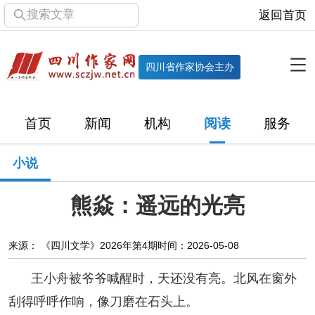
搜索文章
返回首页
全部栏目
机构
四川省作家协会主办
协会简介
协会章程
协会领导
部门机构
首页
新闻
机构
阅读
服务
直属单位
团体会员
主管社团
专门委员会
小说
历届主席团
历届全委会
熊焱：遥远的光亮
新闻
时政
文学动态
作协工作
市州作协
来源： 《四川文学》2026年第4期
时间：2026-05-08
王小舟被爷爷喊醒时，天还没有亮。北风在窗外
十百千
网络文学
万千百十
刮得呼呼作响，像刀磨在石头上。