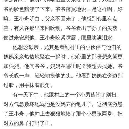
爷的脸色黯淡了下来。爷爷落寞地说，是这样啊，好
嘛。王小舟明白，父亲不回来了，他感到心里有点
空，有风在那里来回吹动。爷爷看出了孙子的失落，
便过来安慰他。王小舟咬紧嘴唇，眼里噙满泪水。
他想念母亲，尤其是看到村里的小伙伴与他们的
妈妈亲亲热热地聚在一起时，他心里的那份想念就更
加强烈。他问爷爷，妈妈在哪里呢？我想去找她。爷
爷长叹一声，轻轻地摸他的头。他看到奶奶在旁边别
过脸，用手抹着眼角。
有一天下午，他跟村上的一个小男孩闹了别扭，
对方气急败坏地骂他是没妈养的龟儿子。这彻底激怒
了王小舟，他冲上去狠狠地揍了那个小男孩两拳，把
对方的鼻子打出了血。