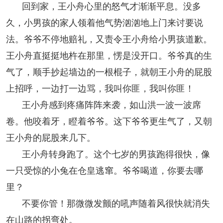
回到家，王小舟心里的怒气才渐渐平息。没多
久，小男孩的家人领着他气势汹汹地上门来讨要说
法。爷爷不停地赔礼，又责令王小舟给小男孩道歉。
王小舟直挺挺地杵在那里，愣是没开口。爷爷真的生
气了，顺手抄起墙边的一根棍子，就朝王小舟的屁股
上招呼，一边打一边骂，我叫你匪，我叫你匪！
王小舟感到疼痛阵阵来袭，如山洪一波一波席
卷。他咬着牙，瞪着爷爷。这下爷爷更生气了，又朝
王小舟的屁股来几下。
王小舟转身跑了。这个七岁的男孩跑得很快，像
一只受惊的小兔在仓皇逃窜。爷爷喝道，你要去哪
里？
不要你管！那微微发颤的吼声随着风很快就消失
在山路的拐弯处。