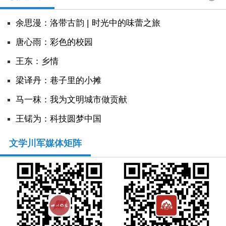
余思漫：洛带古韵 | 时光中的味蕾之旅
唐心雨：彩色的校园
王东：乡情
​梁译丹：巷子里的小摊
马一秣：我为文明城市做贡献
王锘为：科技圆梦中国
文学川军媒体矩阵