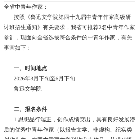
阅读
全省中青年作家：
按照《鲁迅文学院第四十九届中青年作家高级研
小说
散文
诗歌
文学评论
讨班招生通知》有关要求，我省可推荐2名中青年作家
校园文学
其他阅读
文学访谈
作家新作
参训，现面向全省选拔符合条件的中青年作家，有关
事宜如下：
新书快讯
一、时间地点
服务
2026年3月下旬至6月下旬
入会须知
会员管理
文学奖项
报刊联盟
鲁迅文学院
四川文学
星星诗刊
当代文坛
四川作家报
二、报名条件
1.思想品行端正，创作成绩突出，具有良好发展潜
公告公示
质的优秀中青年作家（以报告文学、非虚构、纪实类
公告公示
讣告
征稿启事
新会员发展名单