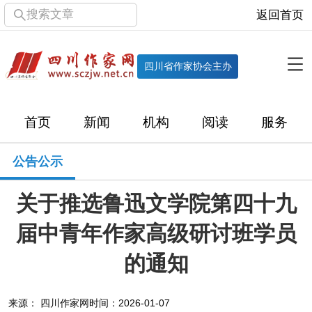
搜索文章
返回首页
全部栏目
机构
四川省作家协会主办
协会简介
协会章程
协会领导
部门机构
首页
新闻
机构
阅读
服务
直属单位
团体会员
主管社团
专门委员会
公告公示
历届主席团
历届全委会
关于推选鲁迅文学院第四十九
新闻
届中青年作家高级研讨班学员
时政
文学动态
作协工作
市州作协
的通知
十百千
网络文学
万千百十
来源： 四川作家网
时间：2026-01-07