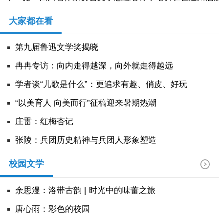
大家都在看
第九届鲁迅文学奖揭晓
冉冉专访：向内走得越深，向外就走得越远
学者谈“儿歌是什么”：更追求有趣、俏皮、好玩
“以美育人 向美而行”征稿迎来暑期热潮
庄雷：红梅杏记
张陵：兵团历史精神与兵团人形象塑造
校园文学
余思漫：洛带古韵 | 时光中的味蕾之旅
唐心雨：彩色的校园