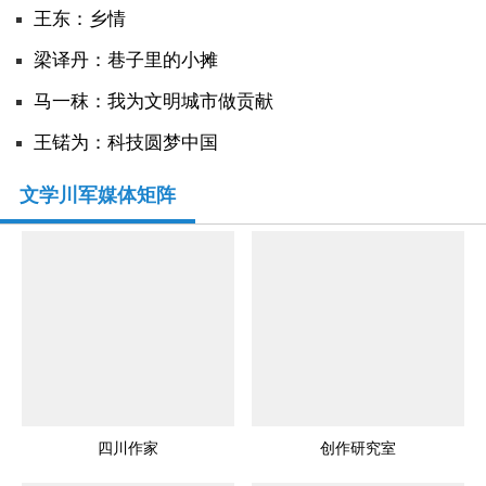
王东：乡情
​梁译丹：巷子里的小摊
马一秣：我为文明城市做贡献
王锘为：科技圆梦中国
文学川军媒体矩阵
四川作家
创作研究室