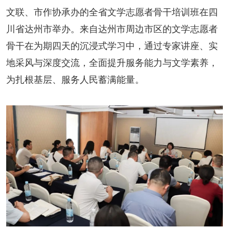
阅读
文联、市作协承办的全省文学志愿者骨干培训班在四
川省达州市举办。来自达州市周边市区的文学志愿者
小说
散文
诗歌
文学评论
骨干在为期四天的沉浸式学习中，通过专家讲座、实
校园文学
其他阅读
文学访谈
作家新作
地采风与深度交流，全面提升服务能力与文学素养，
为扎根基层、服务人民蓄满能量。
新书快讯
服务
入会须知
会员管理
文学奖项
报刊联盟
四川文学
星星诗刊
当代文坛
四川作家报
公告公示
公告公示
讣告
征稿启事
新会员发展名单