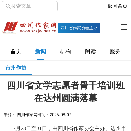
搜索文章
返回首页
全部栏目
机构
四川省作家协会主办
协会简介
协会章程
协会领导
部门机构
首页
新闻
机构
阅读
服务
直属单位
团体会员
主管社团
专门委员会
市州作协
历届主席团
历届全委会
四川省文学志愿者骨干培训班
新闻
在达州圆满落幕
时政
文学动态
作协工作
市州作协
来源： 四川作家网
时间：2025-08-07
十百千
网络文学
万千百十
7月28日至31日，由四川省作家协会主办、达州市