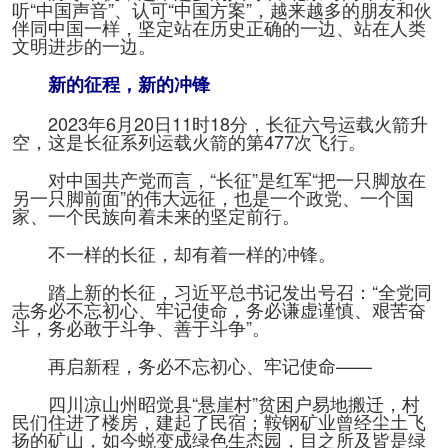
听“中国声音”、认可“中国方案”，越来越多的朋友和伙
伴同中国一样，坚定站在历史正确的一边、站在人类
文明进步的一边。
新的征程，新的冲锋
2023年6月20日11时18分，长征六号运载火箭升
空，这是长征系列运载火箭的第477次飞行。
对中国共产党而言，“长征”是红军“把一只脚放在
另一只脚前面”的伟大远征，也是一个政党、一个国
家、一个民族向着未来的坚定前行。
不一样的长征，却有着一样的冲锋。
踏上新的长征，习近平总书记发出号召：“全党同
志务必不忘初心、牢记使命，务必谦虚谨慎、艰苦奋
斗，务必敢于斗争、善于斗争”。
再启新程，务必不忘初心、牢记使命——
四川凉山州昭觉县“悬崖村”贫困户易地搬迁，村
民们住进了楼房，建起了民宿；鞍钢矿业曾经尘土飞
扬的矿山，如今蜕变成绿色生态园，目之所及皆是绿