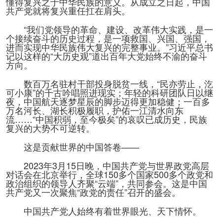
懂得复兴之于中华民族的意义。从成立之日起，中国
共产党就将复兴重任扛在肩头。
“我们党领导的革命、建设、改革伟大实践，是一
个接续奋斗的历史过程，是一项救国、兴国、强国，
进而实现中华民族伟大复兴的完整事业。”习近平总书
记以这样的“大历史观”道出百年大党始终不渝的奋斗
方向。
数百万名驻村干部投身脱贫一线，“民亦劳止，汔
可小康”的千古吟唱照进现实；年轻的科研团队日以继
夜，中国航天逐梦星辰的脚步迈得更加稳健；一百多
万名河长、湖长积极履职，护佑一江清水向东
流……“中国积弱，至今极矣”的哀叹已成历史，民族
复兴的大势不可逆转。
这是贡献世界的中国答卷——
2023年3月15日晚，中国共产党与世界政党高层
对话会在北京举行，全球150多个国家500多个政党和
政治组织的领导人齐聚“云端”，共同参会。这是中国
共产党又一次聚焦“政党的责任”召开的盛会。
中国共产党人始终有着世界眼光、天下情怀。