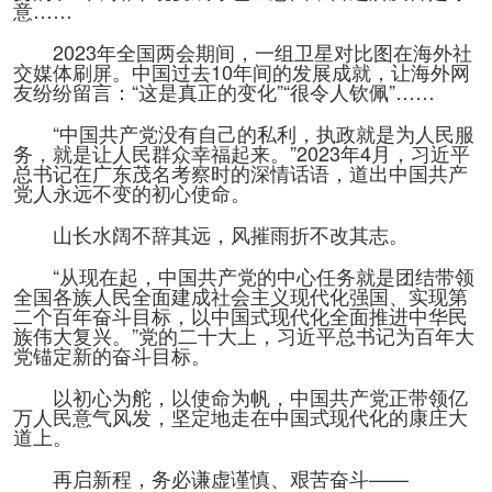
意……
2023年全国两会期间，一组卫星对比图在海外社
交媒体刷屏。中国过去10年间的发展成就，让海外网
友纷纷留言：“这是真正的变化”“很令人钦佩”……
“中国共产党没有自己的私利，执政就是为人民服
务，就是让人民群众幸福起来。”2023年4月，习近平
总书记在广东茂名考察时的深情话语，道出中国共产
党人永远不变的初心使命。
山长水阔不辞其远，风摧雨折不改其志。
“从现在起，中国共产党的中心任务就是团结带领
全国各族人民全面建成社会主义现代化强国、实现第
二个百年奋斗目标，以中国式现代化全面推进中华民
族伟大复兴。”党的二十大上，习近平总书记为百年大
党锚定新的奋斗目标。
以初心为舵，以使命为帆，中国共产党正带领亿
万人民意气风发，坚定地走在中国式现代化的康庄大
道上。
再启新程，务必谦虚谨慎、艰苦奋斗——