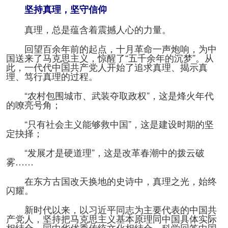
坚持真理，坚守信仰
人事考试
真理，总是蕴含着震撼人心的力量。
回望百余年前的起点，十月革命一声炮响，为中
专题专栏
国送来了马克思主义，惊醒了“五千余年的沉梦”。从
此，一代代中国共产党人开始了追求真理、揭示真
理、笃行真理的过程。
“农村包围城市、武装夺取政权”，这是烽火年代
的嘹亮号角；
“只有社会主义能够救中国”，这是建设时期的坚
定抉择；
“发展才是硬道理”，这是改革春潮中的拨云破
雾……
在东方古国改天换地的史诗中，真理之光，始终
闪耀。
新时代以来，以习近平同志为主要代表的中国共
产党人，坚持把马克思主义基本原理同中国具体实际
相结合、同中华优秀传统文化相结合，科学回答中国