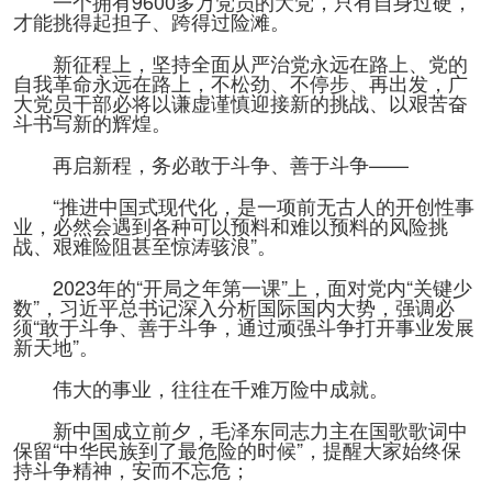
一个拥有9600多万党员的大党，只有自身过硬，
才能挑得起担子、跨得过险滩。
新征程上，坚持全面从严治党永远在路上、党的
自我革命永远在路上，不松劲、不停步、再出发，广
大党员干部必将以谦虚谨慎迎接新的挑战、以艰苦奋
斗书写新的辉煌。
再启新程，务必敢于斗争、善于斗争——
“推进中国式现代化，是一项前无古人的开创性事
业，必然会遇到各种可以预料和难以预料的风险挑
战、艰难险阻甚至惊涛骇浪”。
2023年的“开局之年第一课”上，面对党内“关键少
数”，习近平总书记深入分析国际国内大势，强调必
须“敢于斗争、善于斗争，通过顽强斗争打开事业发展
新天地”。
伟大的事业，往往在千难万险中成就。
新中国成立前夕，毛泽东同志力主在国歌歌词中
保留“中华民族到了最危险的时候”，提醒大家始终保
持斗争精神，安而不忘危；