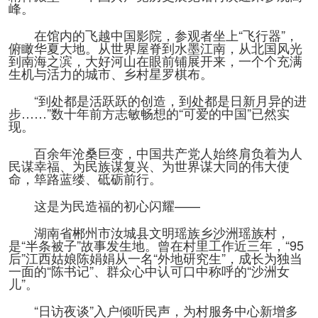
峰。
在馆内的飞越中国影院，参观者坐上“飞行器”，
俯瞰华夏大地。从世界屋脊到水墨江南，从北国风光
到南海之滨，大好河山在眼前铺展开来，一个个充满
生机与活力的城市、乡村星罗棋布。
“到处都是活跃跃的创造，到处都是日新月异的进
步……”数十年前方志敏畅想的“可爱的中国”已然实
现。
百余年沧桑巨变，中国共产党人始终肩负着为人
民谋幸福、为民族谋复兴、为世界谋大同的伟大使
命，筚路蓝缕、砥砺前行。
这是为民造福的初心闪耀——
湖南省郴州市汝城县文明瑶族乡沙洲瑶族村，
是“半条被子”故事发生地。曾在村里工作近三年，“95
后”江西姑娘陈娟娟从一名“外地研究生”，成长为独当
一面的“陈书记”、群众心中认可口中称呼的“沙洲女
儿”。
“日访夜谈”入户倾听民声，为村服务中心新增多