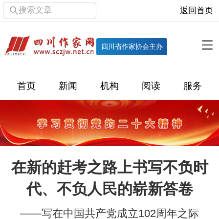
搜索文章
返回首页
全部栏目
机构
四川省作家协会主办
协会简介
协会章程
协会领导
部门机构
首页
新闻
机构
阅读
服务
直属单位
团体会员
主管社团
专门委员会
历届主席团
历届全委会
新闻
在新的赶考之路上书写不负时
时政
文学动态
作协工作
市州作协
代、不负人民的崭新答卷
十百千
网络文学
万千百十
——写在中国共产党成立102周年之际