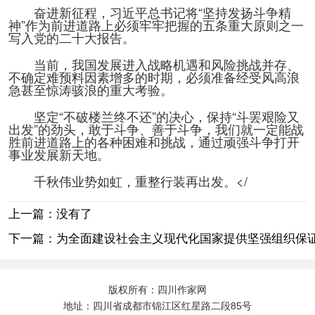
奋进新征程，习近平总书记将“坚持发扬斗争精
神”作为前进道路上必须牢牢把握的五条重大原则之一
写入党的二十大报告。
当前，我国发展进入战略机遇和风险挑战并存、
不确定难预料因素增多的时期，必须准备经受风高浪
急甚至惊涛骇浪的重大考验。
坚定“不破楼兰终不还”的决心，保持“斗罢艰险又
出发”的劲头，敢于斗争、善于斗争，我们就一定能战
胜前进道路上的各种困难和挑战，通过顽强斗争打开
事业发展新天地。
千秋伟业势如虹，重整行装再出发。</
上一篇：没有了
下一篇：为全面建设社会主义现代化国家提供坚强组织保
版权所有：四川作家网
地址：四川省成都市锦江区红星路二段85号