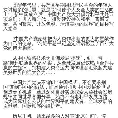
觉醒年代里，共产党早期组织新民学会的年轻人
探讨最多的话题，就是“如何使个人及全人类的生活向
上”；新中国成立后，中国共产党大力倡导和平共处五
项原则；进入新时代，“推动建设持久和平、普遍安
全、共同繁荣、开放包容、清洁美丽的世界”的目标写
入党章……
“中国共产党始终把为人类作出新的更大的贡献作
为自己的使命。”习近平总书记坚定话语彰显了百年大
党的博大胸怀。
从中国铁路技术为非洲发展“提速”，到“一带一
路”架起联通世界的桥梁，从全球发展倡议唱响合作共
赢的主旋律，到构建人类命运共同体理念汇聚起共建
美好世界的强大合力……
中国共产党决不“输出”中国模式，不会要求别
国“复制”中国的做法，而是通过推动中国发展给世界
创造更多机遇，通过深化自身实践探索人类社会发展
规律并同世界各国分享，始终不渝走和平发展道路，
成为国际社会公认的世界和平的建设者、全球发展的
贡献者、国际秩序的维护者。
历尽千帆，越来越多的人对表“北京时间”、倾