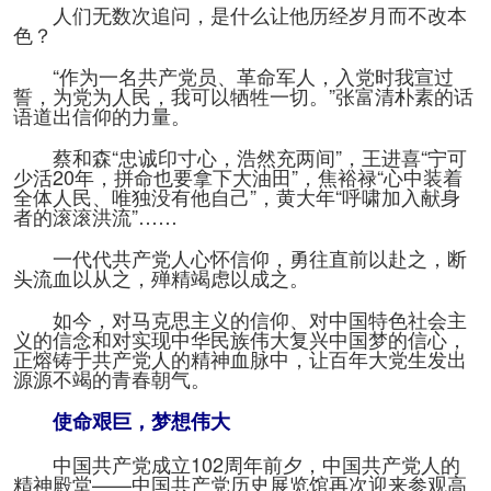
人们无数次追问，是什么让他历经岁月而不改本
色？
“作为一名共产党员、革命军人，入党时我宣过
誓，为党为人民，我可以牺牲一切。”张富清朴素的话
语道出信仰的力量。
蔡和森“忠诚印寸心，浩然充两间”，王进喜“宁可
少活20年，拼命也要拿下大油田”，焦裕禄“心中装着
全体人民、唯独没有他自己”，黄大年“呼啸加入献身
者的滚滚洪流”……
一代代共产党人心怀信仰，勇往直前以赴之，断
头流血以从之，殚精竭虑以成之。
如今，对马克思主义的信仰、对中国特色社会主
义的信念和对实现中华民族伟大复兴中国梦的信心，
正熔铸于共产党人的精神血脉中，让百年大党生发出
源源不竭的青春朝气。
使命艰巨，梦想伟大
中国共产党成立102周年前夕，中国共产党人的
精神殿堂——中国共产党历史展览馆再次迎来参观高