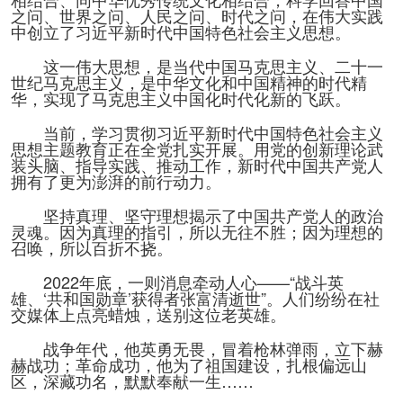
之问、世界之问、人民之问、时代之问，在伟大实践
中创立了习近平新时代中国特色社会主义思想。
这一伟大思想，是当代中国马克思主义、二十一
世纪马克思主义，是中华文化和中国精神的时代精
华，实现了马克思主义中国化时代化新的飞跃。
当前，学习贯彻习近平新时代中国特色社会主义
思想主题教育正在全党扎实开展。用党的创新理论武
装头脑、指导实践、推动工作，新时代中国共产党人
拥有了更为澎湃的前行动力。
坚持真理、坚守理想揭示了中国共产党人的政治
灵魂。因为真理的指引，所以无往不胜；因为理想的
召唤，所以百折不挠。
2022年底，一则消息牵动人心——“战斗英
雄、‘共和国勋章’获得者张富清逝世”。人们纷纷在社
交媒体上点亮蜡烛，送别这位老英雄。
战争年代，他英勇无畏，冒着枪林弹雨，立下赫
赫战功；革命成功，他为了祖国建设，扎根偏远山
区，深藏功名，默默奉献一生……