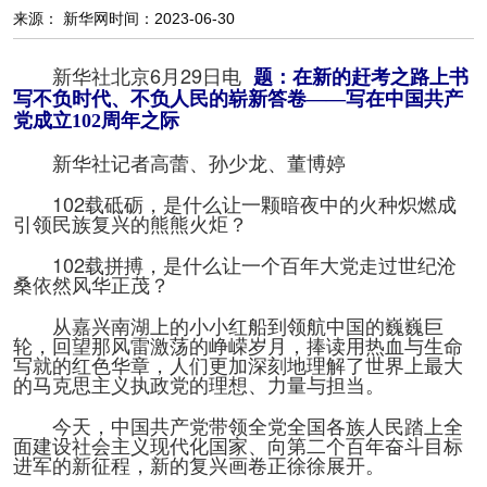
阅读
来源： 新华网
时间：2023-06-30
小说
散文
诗歌
文学评论
新华社北京6月29日电
题：在新的赶考之路上书
写不负时代、不负人民的崭新答卷——写在中国共产
党成立102周年之际
校园文学
其他阅读
文学访谈
作家新作
新华社记者高蕾、孙少龙、董博婷
新书快讯
102载砥砺，是什么让一颗暗夜中的火种炽燃成
引领民族复兴的熊熊火炬？
服务
102载拼搏，是什么让一个百年大党走过世纪沧
桑依然风华正茂？
入会须知
会员管理
文学奖项
报刊联盟
从嘉兴南湖上的小小红船到领航中国的巍巍巨
轮，回望那风雷激荡的峥嵘岁月，捧读用热血与生命
四川文学
星星诗刊
当代文坛
四川作家报
写就的红色华章，人们更加深刻地理解了世界上最大
的马克思主义执政党的理想、力量与担当。
公告公示
今天，中国共产党带领全党全国各族人民踏上全
面建设社会主义现代化国家、向第二个百年奋斗目标
进军的新征程，新的复兴画卷正徐徐展开。
公告公示
讣告
征稿启事
新会员发展名单