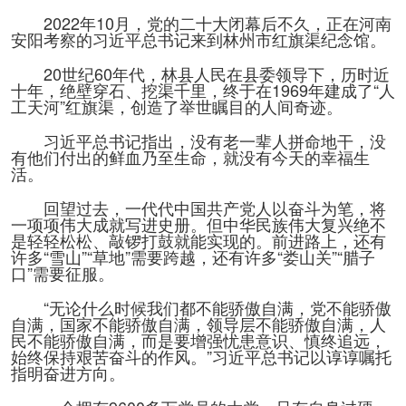
2022年10月，党的二十大闭幕后不久，正在河南
安阳考察的习近平总书记来到林州市红旗渠纪念馆。
20世纪60年代，林县人民在县委领导下，历时近
十年，绝壁穿石、挖渠千里，终于在1969年建成了“人
工天河”红旗渠，创造了举世瞩目的人间奇迹。
习近平总书记指出，没有老一辈人拼命地干，没
有他们付出的鲜血乃至生命，就没有今天的幸福生
活。
回望过去，一代代中国共产党人以奋斗为笔，将
一项项伟大成就写进史册。但中华民族伟大复兴绝不
是轻轻松松、敲锣打鼓就能实现的。前进路上，还有
许多“雪山”“草地”需要跨越，还有许多“娄山关”“腊子
口”需要征服。
“无论什么时候我们都不能骄傲自满，党不能骄傲
自满，国家不能骄傲自满，领导层不能骄傲自满，人
民不能骄傲自满，而是要增强忧患意识、慎终追远，
始终保持艰苦奋斗的作风。”习近平总书记以谆谆嘱托
指明奋进方向。