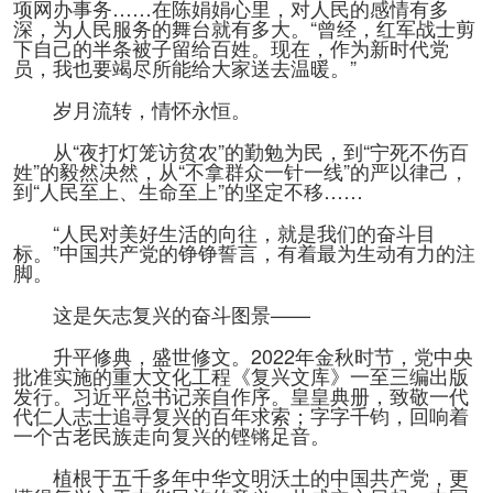
项网办事务……在陈娟娟心里，对人民的感情有多
深，为人民服务的舞台就有多大。“曾经，红军战士剪
下自己的半条被子留给百姓。现在，作为新时代党
员，我也要竭尽所能给大家送去温暖。”
岁月流转，情怀永恒。
从“夜打灯笼访贫农”的勤勉为民，到“宁死不伤百
姓”的毅然决然，从“不拿群众一针一线”的严以律己，
到“人民至上、生命至上”的坚定不移……
“人民对美好生活的向往，就是我们的奋斗目
标。”中国共产党的铮铮誓言，有着最为生动有力的注
脚。
这是矢志复兴的奋斗图景——
升平修典，盛世修文。2022年金秋时节，党中央
批准实施的重大文化工程《复兴文库》一至三编出版
发行。习近平总书记亲自作序。皇皇典册，致敬一代
代仁人志士追寻复兴的百年求索；字字千钧，回响着
一个古老民族走向复兴的铿锵足音。
植根于五千多年中华文明沃土的中国共产党，更