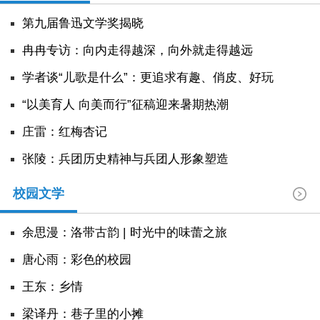
阅读
第九届鲁迅文学奖揭晓
小说
散文
诗歌
文学评论
冉冉专访：向内走得越深，向外就走得越远
学者谈“儿歌是什么”：更追求有趣、俏皮、好玩
校园文学
其他阅读
文学访谈
作家新作
“以美育人 向美而行”征稿迎来暑期热潮
新书快讯
庄雷：红梅杏记
张陵：兵团历史精神与兵团人形象塑造
服务
校园文学
入会须知
会员管理
文学奖项
报刊联盟
四川文学
星星诗刊
当代文坛
四川作家报
余思漫：洛带古韵 | 时光中的味蕾之旅
唐心雨：彩色的校园
公告公示
王东：乡情
公告公示
讣告
征稿启事
新会员发展名单
​梁译丹：巷子里的小摊