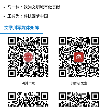
马一秣：我为文明城市做贡献
人事考试
王锘为：科技圆梦中国
专题专栏
文学川军媒体矩阵
四川作家
创作研究室