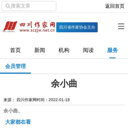
搜索文章
返回首页
全部栏目
机构
四川省作家协会主办
协会简介
协会章程
协会领导
部门机构
首页
新闻
机构
阅读
服务
直属单位
团体会员
主管社团
专门委员会
会员管理
历届主席团
历届全委会
余小曲
新闻
时政
文学动态
作协工作
市州作协
来源： 四川作家网
时间：2022-01-18
余小曲。
十百千
网络文学
万千百十
大家都在看