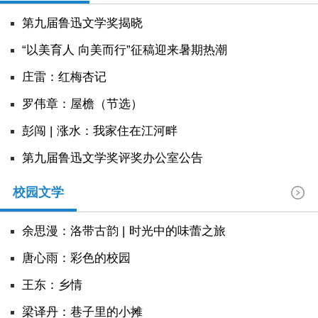
阅读
第九届鲁迅文学奖揭晓
小说
散文
诗歌
文学评论
“以美育人 向美而行”征稿迎来暑期热潮
庄雷：红梅杏记
校园文学
其他阅读
文学访谈
作家新作
罗伟章：屋檐（节选）
新书快讯
彭闯 | 涨水：我家住在江河畔
第九届鲁迅文学奖评奖办公室公告
服务
校园文学
入会须知
会员管理
文学奖项
报刊联盟
四川文学
星星诗刊
当代文坛
四川作家报
余思漫：洛带古韵 | 时光中的味蕾之旅
唐心雨：彩色的校园
公告公示
王东：乡情
公告公示
讣告
征稿启事
新会员发展名单
​梁译丹：巷子里的小摊