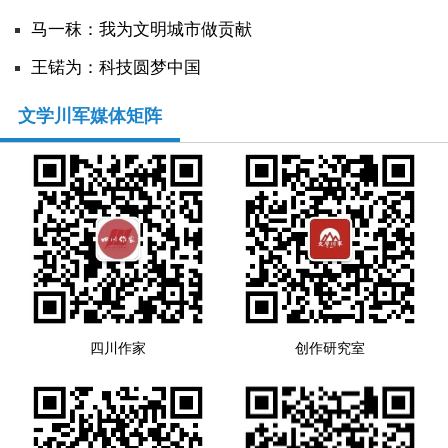
马一秣：我为文明城市做贡献
人事考试
王锘为：科技圆梦中国
专题专栏
文学川军媒体矩阵
四川作家
创作研究室