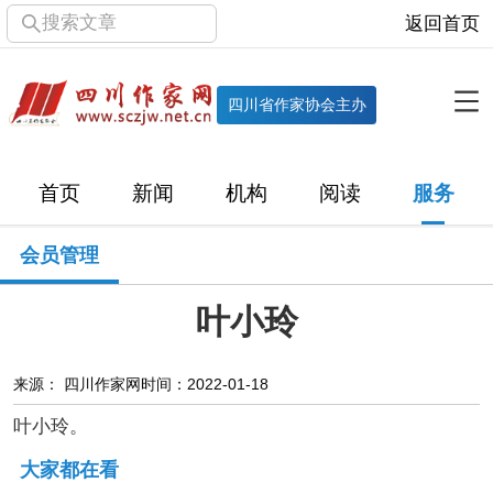
搜索文章
返回首页
全部栏目
机构
四川省作家协会主办
协会简介
协会章程
协会领导
部门机构
首页
新闻
机构
阅读
服务
直属单位
团体会员
主管社团
专门委员会
会员管理
历届主席团
历届全委会
叶小玲
新闻
时政
文学动态
作协工作
市州作协
来源： 四川作家网
时间：2022-01-18
叶小玲。
十百千
网络文学
万千百十
大家都在看