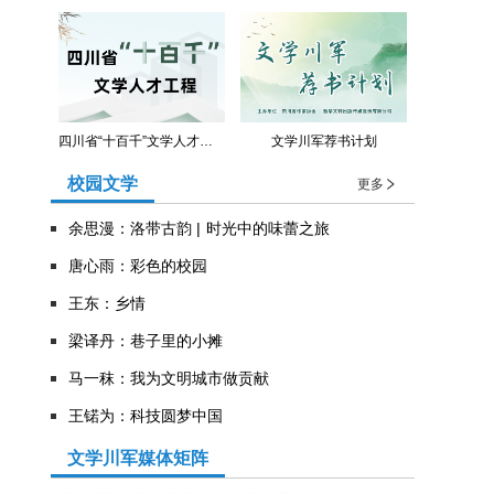
四川省“十百千”文学人才工程
文学川军荐书计划
校园文学
更多
余思漫：洛带古韵 | 时光中的味蕾之旅
唐心雨：彩色的校园
王东：乡情
​梁译丹：巷子里的小摊
马一秣：我为文明城市做贡献
王锘为：科技圆梦中国
文学川军媒体矩阵