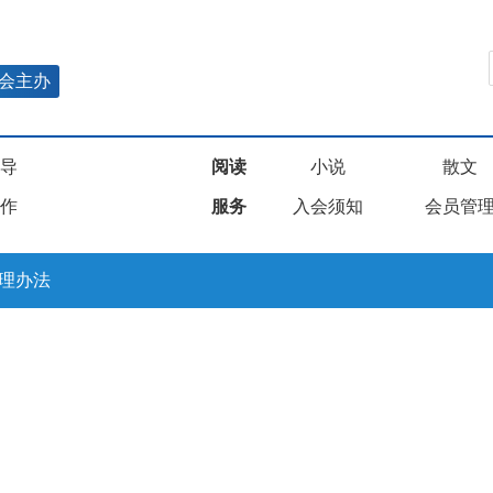
会主办
导
阅读
小说
散文
作
服务
入会须知
会员管
理办法