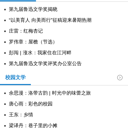
阅读
第九届鲁迅文学奖揭晓
小说
散文
诗歌
文学评论
“以美育人 向美而行”征稿迎来暑期热潮
庄雷：红梅杏记
校园文学
其他阅读
文学访谈
作家新作
罗伟章：屋檐（节选）
新书快讯
彭闯 | 涨水：我家住在江河畔
第九届鲁迅文学奖评奖办公室公告
服务
校园文学
入会须知
会员管理
文学奖项
报刊联盟
四川文学
星星诗刊
当代文坛
四川作家报
余思漫：洛带古韵 | 时光中的味蕾之旅
唐心雨：彩色的校园
公告公示
王东：乡情
公告公示
讣告
征稿启事
新会员发展名单
​梁译丹：巷子里的小摊