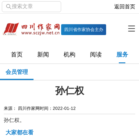
搜索文章
返回首页
全部栏目
机构
四川省作家协会主办
协会简介
协会章程
协会领导
部门机构
首页
新闻
机构
阅读
服务
直属单位
团体会员
主管社团
专门委员会
会员管理
历届主席团
历届全委会
孙仁权
新闻
时政
文学动态
作协工作
市州作协
来源： 四川作家网
时间：2022-01-12
孙仁权。
十百千
网络文学
万千百十
大家都在看