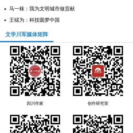
马一秣：我为文明城市做贡献
人事考试
王锘为：科技圆梦中国
专题专栏
文学川军媒体矩阵
四川作家
创作研究室