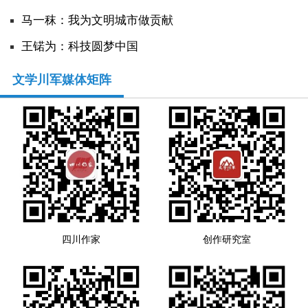
马一秣：我为文明城市做贡献
人事考试
王锘为：科技圆梦中国
专题专栏
文学川军媒体矩阵
四川作家
创作研究室