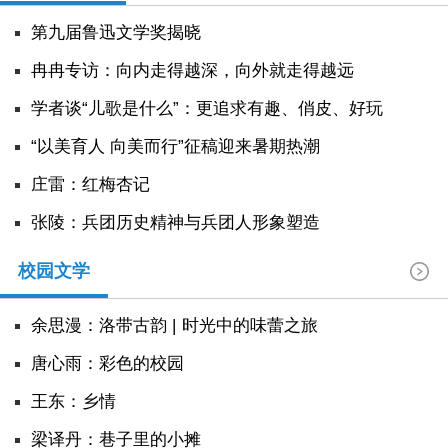
阅读
第九届鲁迅文学奖揭晓
小说
散文
诗歌
文学评论
冉冉专访：向内走得越深，向外就走得越远
学者谈“儿歌是什么”：更追求有趣、俏皮、好玩
校园文学
其他阅读
文学访谈
作家新作
“以美育人 向美而行”征稿迎来暑期热潮
新书快讯
庄雷：红梅杏记
张陵：兵团历史精神与兵团人形象塑造
服务
校园文学
入会须知
会员管理
文学奖项
报刊联盟
四川文学
星星诗刊
当代文坛
四川作家报
余思漫：洛带古韵 | 时光中的味蕾之旅
唐心雨：彩色的校园
公告公示
王东：乡情
公告公示
讣告
征稿启事
新会员发展名单
​梁译丹：巷子里的小摊