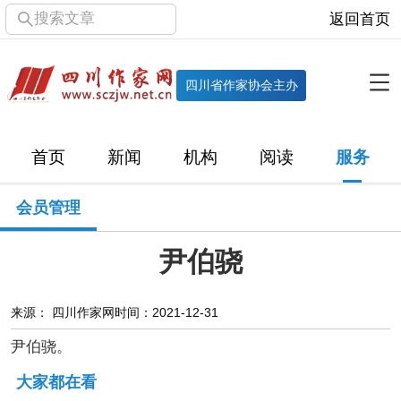
搜索文章
返回首页
全部栏目
机构
四川省作家协会主办
协会简介
协会章程
协会领导
部门机构
首页
新闻
机构
阅读
服务
直属单位
团体会员
主管社团
专门委员会
会员管理
历届主席团
历届全委会
尹伯骁
新闻
时政
文学动态
作协工作
市州作协
来源： 四川作家网
时间：2021-12-31
尹伯骁。
十百千
网络文学
万千百十
大家都在看