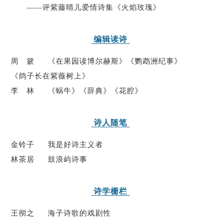
——评紫藤晴儿爱情诗集《火焰玫瑰》
编辑读诗
周 簌 《在果园读博尔赫斯》《鹦鹉洲纪事》
《鸽子长在紫薇树上》
李 林 《蜗牛》《辞典》《花腔》
诗人随笔
金铃子 我是好诗主义者
林茶居 鼓浪屿诗事
诗学栅栏
王彻之 海子诗歌的戏剧性