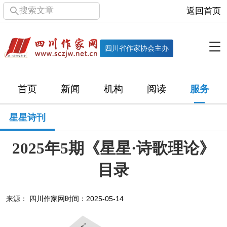
搜索文章
返回首页
全部栏目
机构
四川省作家协会主办
协会简介
协会章程
协会领导
部门机构
首页
新闻
机构
阅读
服务
直属单位
团体会员
主管社团
专门委员会
星星诗刊
历届主席团
历届全委会
2025年5期《星星·诗歌理论》
新闻
目录
时政
文学动态
作协工作
市州作协
来源： 四川作家网
时间：2025-05-14
十百千
网络文学
万千百十