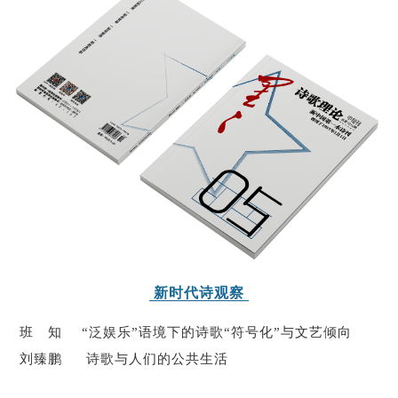
阅读
小说
散文
诗歌
文学评论
校园文学
其他阅读
文学访谈
作家新作
新书快讯
服务
入会须知
会员管理
文学奖项
报刊联盟
四川文学
星星诗刊
当代文坛
四川作家报
新时代诗观察
班 知 “泛娱乐”语境下的诗歌“符号化”与文艺倾向
公告公示
刘臻鹏 诗歌与人们的公共生活
公告公示
讣告
征稿启事
新会员发展名单