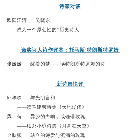
诗家对谈
人事考试
欧阳江河 吴晓东
成为一个原创性的“历史诗人”
专题专栏
诺奖诗人诗作评鉴：托马斯·特朗斯特罗姆
张媛媛 醒着的梦——读特朗斯特罗姆的诗
新诗集快评
邱华栋 与光阴言和
——读马建荣诗集《大地辽阔》
风 荷 异乡的声响，或铿锵玫瑰
——读郑小琼诗集《月亮在天空》
金肽频 站立的诗爱与流淌的玫瑰