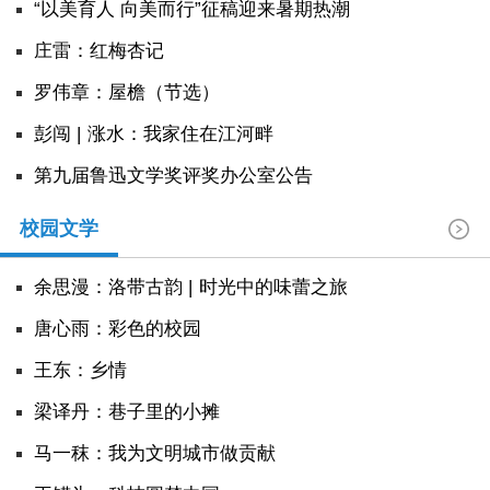
“以美育人 向美而行”征稿迎来暑期热潮
庄雷：红梅杏记
罗伟章：屋檐（节选）
彭闯 | 涨水：我家住在江河畔
第九届鲁迅文学奖评奖办公室公告
校园文学
余思漫：洛带古韵 | 时光中的味蕾之旅
唐心雨：彩色的校园
王东：乡情
​梁译丹：巷子里的小摊
马一秣：我为文明城市做贡献