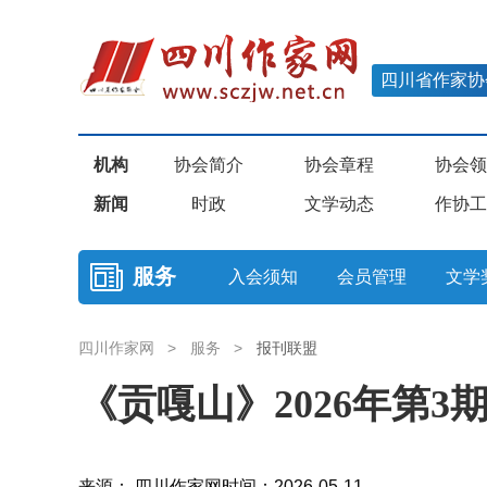
四川省作家协
机构
协会简介
协会章程
协会领
新闻
时政
文学动态
作协工
服务
入会须知
会员管理
文学
四川作家网
>
服务
>
报刊联盟
《贡嘎山》2026年第3
来源： 四川作家网
时间：2026-05-11