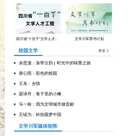
四川省“十百千”文学人才工程
文学川军荐书计划
校园文学
更多
余思漫：洛带古韵 | 时光中的味蕾之旅
唐心雨：彩色的校园
王东：乡情
​梁译丹：巷子里的小摊
马一秣：我为文明城市做贡献
王锘为：科技圆梦中国
文学川军媒体矩阵