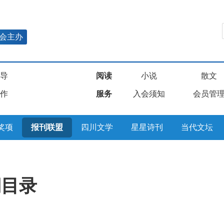
会主办
导
阅读
小说
散文
作
服务
入会须知
会员管
奖项
报刊联盟
四川文学
星星诗刊
当代文坛
期目录