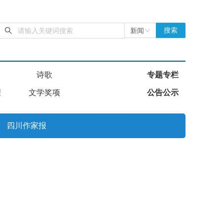
新闻
搜索
诗歌
专题专栏
理
文学奖项
公告公示
四川作家报