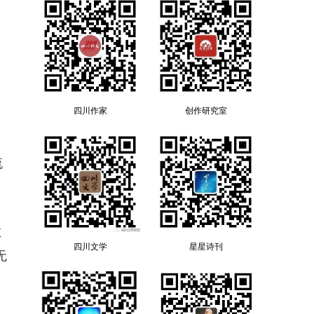
四川作家
创作研究室
流
惊
四川文学
星星诗刊
无