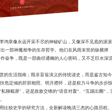
李鸿章像永远开采不尽的神秘矿山，又像深不见底的滚滚
写出一部神魔相争的生存哲学。他们在风雨末世的纵横捭
合作奋争，既是一部曲径通幽的人心密码，又不乏巨水深
赏的生活指南；既非盲翁演义的传统读史，而是鉴古知今
是扶危定倾的肝胆相照、明月襟怀，还是权力斗争的步步
"私聊截屏"，还是政敌交锋的“语音对轰”、“互踢出圈”，
理。
用比较史学的研究方法，全新解读晚清三杰的心路历程。