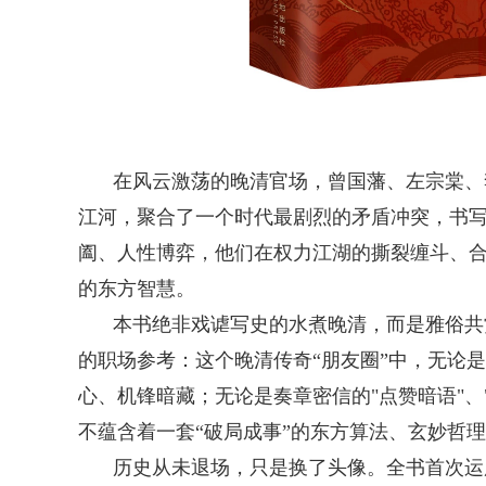
在风云激荡的晚清官场，曾国藩、左宗棠、
江河，聚合了一个时代最剧烈的矛盾冲突，书
阖、人性博弈，他们在权力江湖的撕裂缠斗、
的东方智慧。
本书绝非戏谑写史的水煮晚清，而是雅俗共
的职场参考：这个晚清传奇“朋友圈”中，无论
心、机锋暗藏；无论是奏章密信的"点赞暗语"、
不蕴含着一套“破局成事”的东方算法、玄妙哲
历史从未退场，只是换了头像。全书首次运