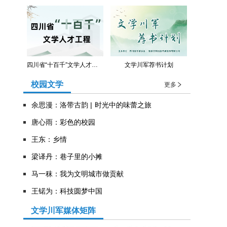
四川省“十百千”文学人才工程
文学川军荐书计划
校园文学
更多
余思漫：洛带古韵 | 时光中的味蕾之旅
唐心雨：彩色的校园
王东：乡情
​梁译丹：巷子里的小摊
马一秣：我为文明城市做贡献
王锘为：科技圆梦中国
文学川军媒体矩阵