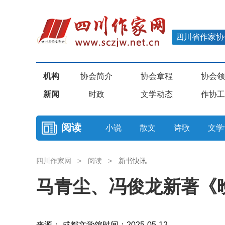
四川省作家协
机构
协会简介
协会章程
协会领
新闻
时政
文学动态
作协工
阅读
小说
散文
诗歌
文学
四川作家网
>
阅读
>
新书快讯
马青尘、冯俊龙新著《
来源： 成都文学馆
时间：2025-05-12