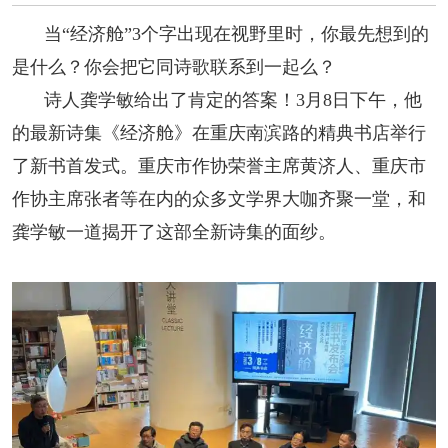
阅读
当“经济舱”3个字出现在视野里时，你最先想到的
小说
散文
诗歌
文学评论
是什么？你会把它同诗歌联系到一起么？
诗人龚学敏给出了肯定的答案！3月8日下午，他
校园文学
其他阅读
文学访谈
作家新作
的最新诗集《经济舱》在重庆南滨路的精典书店举行
新书快讯
了新书首发式。重庆市作协荣誉主席黄济人、重庆市
作协主席张者等在内的众多文学界大咖齐聚一堂，和
服务
龚学敏一道揭开了这部全新诗集的面纱。
入会须知
会员管理
文学奖项
报刊联盟
四川文学
星星诗刊
当代文坛
四川作家报
公告公示
公告公示
讣告
征稿启事
新会员发展名单