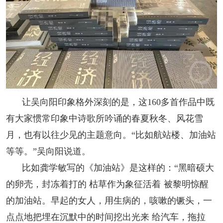
让吴向阳印象格外深刻的是，这160多首作品中既
有大家惯常印象中诗歌所吟诵的春夏秋冬、风花雪
月，也有以往少见的主题意向。“比如航站楼、加油站
等等。”吴向阳说道。
比如龚学敏写的《加油站》是这样的：“黑暗硕大
的卵壳，封冻着打的 枯草作为象征活着 被黎明惊醒
的加油站。早起的女人，用生病的，咳嗽的镢头，一
点点地把埋在沉默中的时间挖出光来 给汽车，拖拉