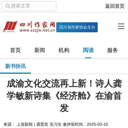
搜索文章
返回首页
全部栏目
机构
四川省作家协会主办
协会简介
协会章程
协会领导
部门机构
首页
新闻
机构
阅读
服务
直属单位
团体会员
主管社团
专门委员会
新书快讯
历届主席团
历届全委会
成渝文化交流再上新！诗人龚
新闻
学敏新诗集《经济舱》在渝首
时政
文学动态
作协工作
市州作协
发
十百千
网络文学
万千百十
来源： 上游新闻 | 裘晋奕 实习生 秦伊宸
时间：2025-03-10