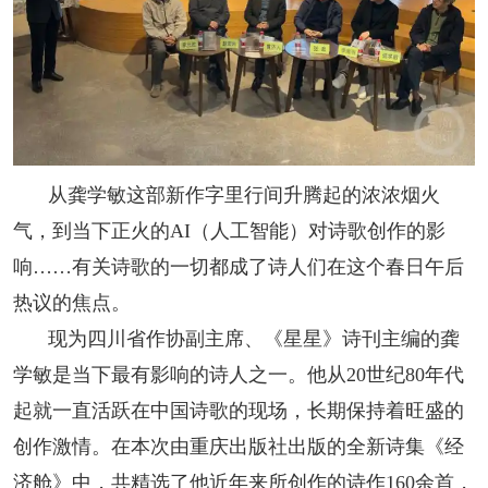
人事考试
专题专栏
从龚学敏这部新作字里行间升腾起的浓浓烟火
气，到当下正火的AI（人工智能）对诗歌创作的影
响……有关诗歌的一切都成了诗人们在这个春日午后
热议的焦点。
现为四川省作协副主席、《星星》诗刊主编的龚
学敏是当下最有影响的诗人之一。他从20世纪80年代
起就一直活跃在中国诗歌的现场，长期保持着旺盛的
创作激情。在本次由重庆出版社出版的全新诗集《经
济舱》中，共精选了他近年来所创作的诗作160余首，