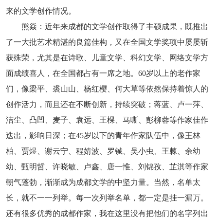
阅读
来的文学创作情况。
熊焱：近年来成都的文学创作取得了丰硕成果，既推出
小说
散文
诗歌
文学评论
了一大批艺术精湛的良篇佳构，又在全国文学奖项中屡屡斩
校园文学
其他阅读
文学访谈
作家新作
获殊荣，尤其是在诗歌、儿童文学、科幻文学、网络文学方
面成绩喜人，在全国都占有一席之地。60岁以上的老作家
新书快讯
们，像梁平、裘山山、杨红樱、何大草等依然保持着惊人的
创作活力，而且还在不断创新，持续突破；蒋蓝、卢一萍、
服务
洁尘、凸凹、麦子、袁远、王棵、马嘶、彭柳蓉等作家佳作
入会须知
会员管理
文学奖项
报刊联盟
迭出，影响日深；在45岁以下的青年作家队伍中，像王林
柏、贾煜、谢云宁、程婧波、罗铖、吴小虫、王棘、余幼
四川文学
星星诗刊
当代文坛
四川作家报
幼、甄明哲、许晓敏、卢鑫、唐一惟、刘锦孜、芷淇等作家
朝气蓬勃，渐渐成为成都文学的中坚力量。当然，名单太
公告公示
长，就不一一列举。每一次列举名单，都一定是挂一漏万。
公告公示
讣告
征稿启事
新会员发展名单
还有很多优秀的成都作家，我在这里没有把他们的名字列出