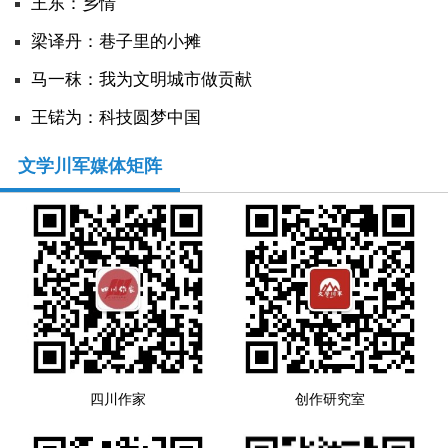
王东：乡情
​梁译丹：巷子里的小摊
马一秣：我为文明城市做贡献
王锘为：科技圆梦中国
文学川军媒体矩阵
四川作家
创作研究室