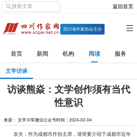
搜索文章
返回首页
全部栏目
机构
四川省作家协会主办
协会简介
协会章程
协会领导
部门机构
首页
新闻
机构
阅读
服务
直属单位
团体会员
主管社团
专门委员会
文学访谈
历届主席团
历届全委会
访谈熊焱：文学创作须有当代
新闻
性意识
时政
文学动态
作协工作
市州作协
来源： 文学川军微信公众号
时间：2024-02-04
十百千
网络文学
万千百十
农夫：作为成都市作协主席，请简要介绍下成都市近年