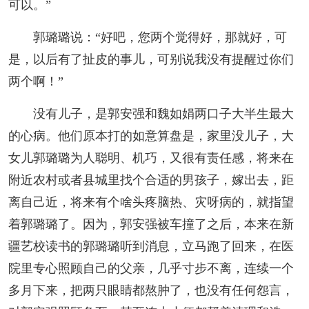
可以。”
郭璐璐说：“好吧，您两个觉得好，那就好，可
是，以后有了扯皮的事儿，可别说我没有提醒过你们
两个啊！”
没有儿子，是郭安强和魏如娟两口子大半生最大
的心病。他们原本打的如意算盘是，家里没儿子，大
女儿郭璐璐为人聪明、机巧，又很有责任感，将来在
附近农村或者县城里找个合适的男孩子，嫁出去，距
离自己近，将来有个啥头疼脑热、灾呀病的，就指望
着郭璐璐了。因为，郭安强被车撞了之后，本来在新
疆艺校读书的郭璐璐听到消息，立马跑了回来，在医
院里专心照顾自己的父亲，几乎寸步不离，连续一个
多月下来，把两只眼睛都熬肿了，也没有任何怨言，