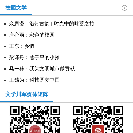
校园文学
余思漫：洛带古韵 | 时光中的味蕾之旅
唐心雨：彩色的校园
王东：乡情
​梁译丹：巷子里的小摊
马一秣：我为文明城市做贡献
王锘为：科技圆梦中国
文学川军媒体矩阵