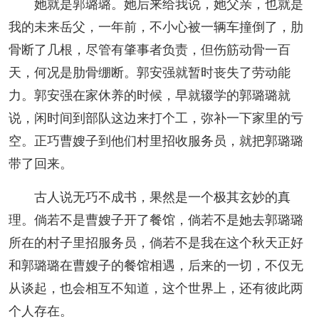
她就是郭璐璐。她后来给我说，她父亲，也就是
我的未来岳父，一年前，不小心被一辆车撞倒了，肋
骨断了几根，尽管有肇事者负责，但伤筋动骨一百
天，何况是肋骨绷断。郭安强就暂时丧失了劳动能
力。郭安强在家休养的时候，早就辍学的郭璐璐就
说，闲时间到部队这边来打个工，弥补一下家里的亏
空。正巧曹嫂子到他们村里招收服务员，就把郭璐璐
带了回来。
古人说无巧不成书，果然是一个极其玄妙的真
理。倘若不是曹嫂子开了餐馆，倘若不是她去郭璐璐
所在的村子里招服务员，倘若不是我在这个秋天正好
和郭璐璐在曹嫂子的餐馆相遇，后来的一切，不仅无
从谈起，也会相互不知道，这个世界上，还有彼此两
个人存在。