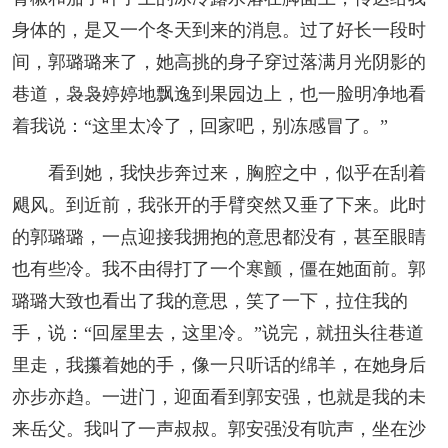
身体的，是又一个冬天到来的消息。过了好长一段时
间，郭璐璐来了，她高挑的身子穿过落满月光阴影的
巷道，袅袅婷婷地飘逸到果园边上，也一脸明净地看
着我说：“这里太冷了，回家吧，别冻感冒了。”
看到她，我快步奔过来，胸腔之中，似乎在刮着
飓风。到近前，我张开的手臂突然又垂了下来。此时
的郭璐璐，一点迎接我拥抱的意思都没有，甚至眼睛
也有些冷。我不由得打了一个寒颤，僵在她面前。郭
璐璐大致也看出了我的意思，笑了一下，拉住我的
手，说：“回屋里去，这里冷。”说完，就扭头往巷道
里走，我攥着她的手，像一只听话的绵羊，在她身后
亦步亦趋。一进门，迎面看到郭安强，也就是我的未
来岳父。我叫了一声叔叔。郭安强没有吭声，坐在沙