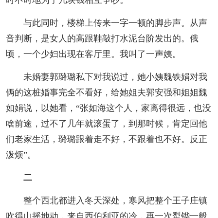
与此同时，楼梯上传来一字一顿的脚步声。从声
音判断，是女人的高跟鞋敲打水泥台阶发出的。俄
顷，一个少妇出现在客厅里。我叫了一声姨。
未婚妻郭璐璐私下对我说过，她小姨魏铁娟对我
俩的这桩婚事完全不看好，给她姐夫郭安强和姐姐魏
如娟说，以她看，“张如海这个人，家离得很远，也没
啥前途，过不了几年就滚蛋了，到那时候，肯定回他
们老家生活，璐璐跟着走不好，不跟着也不好。反正
泼烦”。
二
整个西北都进入冬天深处，寒风把整个王子庄镇
吹得山摇地动，来自西伯利亚的冷，再一次犁铧一般