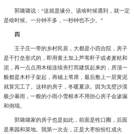
郭璐璐说：“这就是缘分。该啥时候遇到，就一定
是啥时候。一分钟不多，一秒钟也不少。”
四
王子庄一带的乡村民居，大都是小四合院，房子
是干打垒形式的，即用黄土加上芦苇秆子或者麦秸和
泥，再一点点用木槌连续夯打而建筑起来的，房顶一
般都是木杆子架起，再铺上苇席，最后敷上一层黄泥
就算完工了。这样的房子，冬暖夏凉。因为戈壁沙漠
极少暴雨，一般的小雨小雪根本不用担心房子会渗漏
和倒塌。
郭璐璐家的房子也是如此，前面是牲口圈，后面
是果园和菜地。我第一次去，正是大枣纷纷红成火