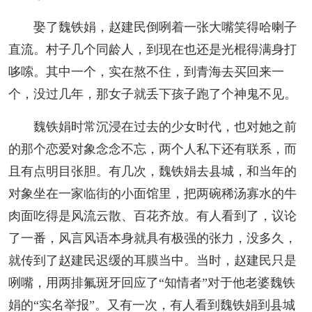
娶了魏铁娟，赵建民倒咧着一张大嘴笑得哈喇子
直流。村子几个同龄人，到现在也还是光棍得满身打
哆嗦。其中一个，实在熬不住，到青海去买回来一
个，没过几年，那女子就丢下孩子跑了个神鬼不见。
魏铁娟时常沉浸在过去的少女时代，也对她之前
的那个恋爱对象念念不忘，两个人私下还有联系，而
且有点明目张胆。有几次，魏铁娟去县城，和当年的
对象坐在一家临街的小面馆里，把两碗稀汤寡水的牛
肉面吃得是风流云散、百花齐放。有人看到了，议论
了一番，风言风语本身就具有极强的张力，没多久，
就传到了赵建民迟缓的耳膜当中。当时，赵建民只是
咧嘴，用两排氟斑牙回应了“知情者”对于他老婆魏铁
娟的“实名举报”。又有一次，有人看到魏铁娟到县城