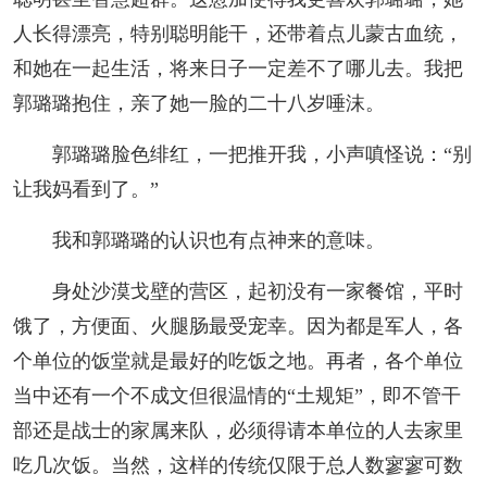
人长得漂亮，特别聪明能干，还带着点儿蒙古血统，
和她在一起生活，将来日子一定差不了哪儿去。我把
郭璐璐抱住，亲了她一脸的二十八岁唾沫。
郭璐璐脸色绯红，一把推开我，小声嗔怪说：“别
让我妈看到了。”
我和郭璐璐的认识也有点神来的意味。
身处沙漠戈壁的营区，起初没有一家餐馆，平时
饿了，方便面、火腿肠最受宠幸。因为都是军人，各
个单位的饭堂就是最好的吃饭之地。再者，各个单位
当中还有一个不成文但很温情的“土规矩”，即不管干
部还是战士的家属来队，必须得请本单位的人去家里
吃几次饭。当然，这样的传统仅限于总人数寥寥可数