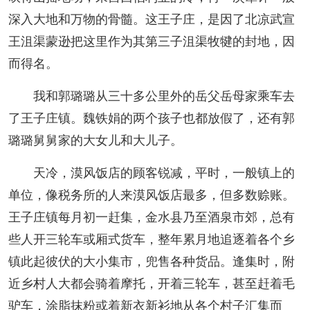
深入大地和万物的骨髓。这王子庄，是因了北凉武宣
王沮渠蒙逊把这里作为其第三子沮渠牧犍的封地，因
而得名。
我和郭璐璐从三十多公里外的岳父岳母家乘车去
了王子庄镇。魏铁娟的两个孩子也都放假了，还有郭
璐璐舅舅家的大女儿和大儿子。
天冷，漠风饭店的顾客锐减，平时，一般镇上的
单位，像税务所的人来漠风饭店最多，但多数赊账。
王子庄镇每月初一赶集，金水县乃至酒泉市郊，总有
些人开三轮车或厢式货车，整年累月地追逐着各个乡
镇此起彼伏的大小集市，兜售各种货品。逢集时，附
近乡村人大都会骑着摩托，开着三轮车，甚至赶着毛
驴车，涂脂抹粉或着新衣新衫地从各个村子汇集而