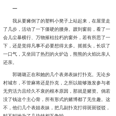
一
人事考试
我从要瘫倒了的塑料小凳子上站起来，在屋里走
专题专栏
了几步，活动了一下僵硬的腰身。踱到窗前，看了一
会儿尘暴横行、万物摧枯拉朽的窗外，若有所思了一
下，还是觉得凡事不必要想得太多。摇摇头，长叹了
一口气，又坐回了热烈的火炉边，熊熊的火焰比亲人
还亲。
郭璐璐正在和她的几个表弟表妹打扑克。无论乡
村城市，不管麻将还是扑克，之所以能够激发参与者
无穷活力且经久不衰的根本原因，那就是赌资。倘若
没了钱这个主心骨，所有形式的赌博都了无生趣。这
不，他们几个表姐表妹，把几副扑克打得斑斑驳驳，
时不时地为了几块钱相互争吵。