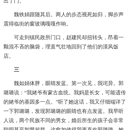
出了门。
魏铁娟跟随其后。两人的步态视死如归，脚步声
震得临街的窗玻璃嘎嘎作响。
可走到镇民政所门口，赵建民却扭转头，昂着一
颗混不吝的脑袋，理直气壮地回到了他们的漠风饭
店。
三
魏如娟体胖，眼睛发蓝。第一次见，我诧异。郭
璐璐说：“我姥爷有蒙古血统。我妈是长女，可能遗传
的姥爷的基因多一点。”听了她这话，我又仔细端详了
一下郭璐璐，发现郭璐璐的眼睛也有点发蓝。我早听
人说，两个民族不同的男女，婚后所生的孩子会非常
聪明甚至智慧超群。这愈加使得我更喜欢郭璐璐，她