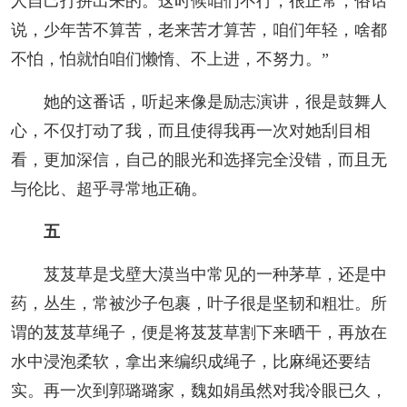
人自己打拼出来的。这时候咱们不行，很正常，俗话
说，少年苦不算苦，老来苦才算苦，咱们年轻，啥都
不怕，怕就怕咱们懒惰、不上进，不努力。”
她的这番话，听起来像是励志演讲，很是鼓舞人
心，不仅打动了我，而且使得我再一次对她刮目相
看，更加深信，自己的眼光和选择完全没错，而且无
与伦比、超乎寻常地正确。
五
芨芨草是戈壁大漠当中常见的一种茅草，还是中
药，丛生，常被沙子包裹，叶子很是坚韧和粗壮。所
谓的芨芨草绳子，便是将芨芨草割下来晒干，再放在
水中浸泡柔软，拿出来编织成绳子，比麻绳还要结
实。再一次到郭璐璐家，魏如娟虽然对我冷眼已久，