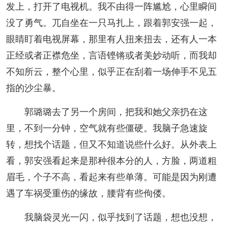
发上，打开了电视机。我不由得一阵尴尬，心里瞬间
没了勇气。兀自坐在一只马扎上，跟着郭安强一起，
眼睛盯着电视屏幕，那里有人扭来扭去，还有人一本
正经或者正襟危坐，言语铿锵或者美妙动听，而我却
不知所云，整个心里，似乎正在刮着一场伸手不见五
指的沙尘暴。
郭璐璐去了另一个房间，把我和她父亲扔在这
里，不到一分钟，空气就有些僵硬。我脑子急速旋
转，想找个话题，但又不知道说些什么好。从外表上
看，郭安强看起来是那种很本分的人，方脸，两道粗
眉毛，个子不高，看起来有些单薄。可能是因为刚遭
遇了车祸受重伤的缘故，腰背有些佝偻。
我脑袋灵光一闪，似乎找到了话题，想也没想，