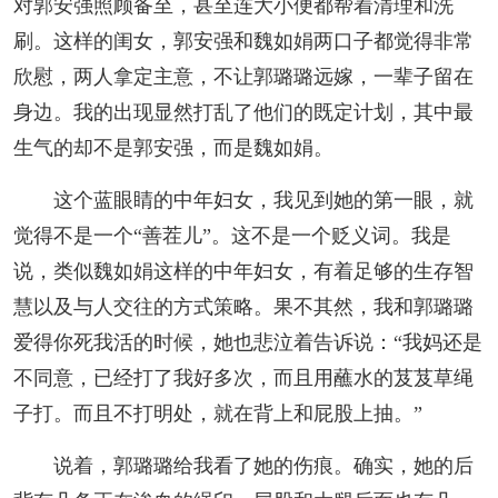
对郭安强照顾备至，甚至连大小便都帮着清理和洗
刷。这样的闺女，郭安强和魏如娟两口子都觉得非常
欣慰，两人拿定主意，不让郭璐璐远嫁，一辈子留在
身边。我的出现显然打乱了他们的既定计划，其中最
生气的却不是郭安强，而是魏如娟。
这个蓝眼睛的中年妇女，我见到她的第一眼，就
觉得不是一个“善茬儿”。这不是一个贬义词。我是
说，类似魏如娟这样的中年妇女，有着足够的生存智
慧以及与人交往的方式策略。果不其然，我和郭璐璐
爱得你死我活的时候，她也悲泣着告诉说：“我妈还是
不同意，已经打了我好多次，而且用蘸水的芨芨草绳
子打。而且不打明处，就在背上和屁股上抽。”
说着，郭璐璐给我看了她的伤痕。确实，她的后