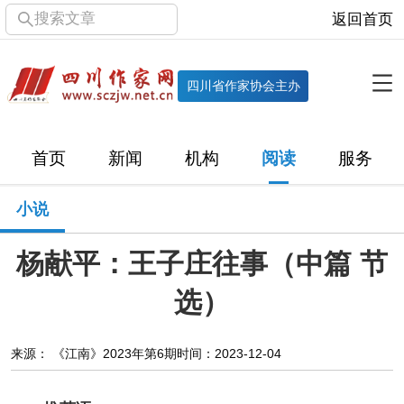
搜索文章
返回首页
全部栏目
机构
四川省作家协会主办
协会简介
协会章程
协会领导
部门机构
首页
新闻
机构
阅读
服务
直属单位
团体会员
主管社团
专门委员会
小说
历届主席团
历届全委会
杨献平：王子庄往事（中篇 节
新闻
选）
时政
文学动态
作协工作
市州作协
来源： 《江南》2023年第6期
时间：2023-12-04
十百千
网络文学
万千百十