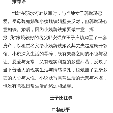
推荐语
阅读
“我”在弱水河畔从军时，与当地女子郭璐璐恋
小说
散文
诗歌
文学评论
爱。岳母魏如娟和小姨魏铁娟坚决反对，但郭璐璐心
校园文学
其他阅读
文学访谈
作家新作
意如铁。婚后，因为小姨魏铁娟要做生意，撺
掇“我”家境较好的岳父郭安强在王子庄镇购置了一套
新书快讯
房产，以租赁名义给小姨魏铁娟及其丈夫赵建民开饭
馆。小说深入生活的零碎，既有夫妻之间的不睦与忍
服务
让、恩爱与无常，又有现实利益的多重纠葛，反映了
入会须知
会员管理
文学奖项
报刊联盟
当下普通人的现实生活与情感挣扎，也烛照了复杂多
变的人心与人性。小说既写庸常生活的无奈与不堪，
四川文学
星星诗刊
当代文坛
四川作家报
也没有忽视日常生活的悠远和温馨。
公告公示
王子庄往事
公告公示
讣告
征稿启事
新会员发展名单
□ 杨献平