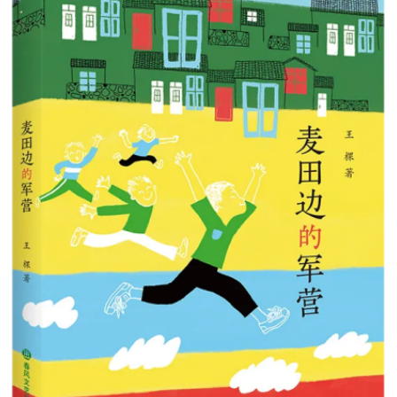
阅读
小说
散文
诗歌
文学评论
校园文学
其他阅读
文学访谈
作家新作
新书快讯
服务
入会须知
会员管理
文学奖项
报刊联盟
四川文学
星星诗刊
当代文坛
四川作家报
公告公示
公告公示
讣告
征稿启事
新会员发展名单