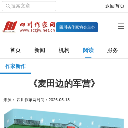
搜索文章
返回首页
全部栏目
机构
四川省作家协会主办
协会简介
协会章程
协会领导
部门机构
首页
新闻
机构
阅读
服务
直属单位
团体会员
主管社团
专门委员会
作家新作
历届主席团
历届全委会
《麦田边的军营》
新闻
时政
文学动态
作协工作
市州作协
来源： 四川作家网
时间：2026-05-13
十百千
网络文学
万千百十