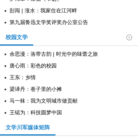
彭闯 | 涨水：我家住在江河畔
第九届鲁迅文学奖评奖办公室公告
校园文学
余思漫：洛带古韵 | 时光中的味蕾之旅
唐心雨：彩色的校园
王东：乡情
​梁译丹：巷子里的小摊
马一秣：我为文明城市做贡献
王锘为：科技圆梦中国
文学川军媒体矩阵