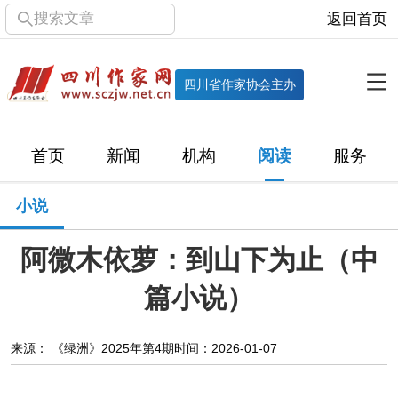
搜索文章
返回首页
全部栏目
机构
四川省作家协会主办
协会简介
协会章程
协会领导
部门机构
首页
新闻
机构
阅读
服务
直属单位
团体会员
主管社团
专门委员会
小说
历届主席团
历届全委会
阿微木依萝：到山下为止（中
新闻
篇小说）
时政
文学动态
作协工作
市州作协
来源： 《绿洲》2025年第4期
时间：2026-01-07
十百千
网络文学
万千百十