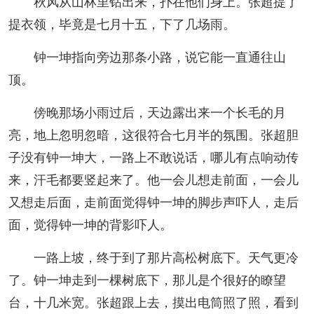
秋风从山林里钻出来，扑在他们身上。张超提了
提衣领，毕竟是七月十五，下了几场雨。
钟一坤指向旁边那条小路，说它能一直通往山
顶。
傍晚那场小雨过后，天边露出来一个长毛的月
亮，地上忽明忽暗，这很符合七月半的氛围。张超胆
子没有钟一坤大，一路上不敢说话，哪儿有点响动传
来，汗毛都要竖起来了。他一会儿想走前面，一会儿
又想走后面，走前面觉得钟一坤的脚步声吓人，走后
面，觉得钟一坤的背影吓人。
一路上坡，终于到了那片高松树底下。天气更冷
了。钟一坤走到一棵树底下，那儿是个很好的瞭望
台，十几米宽。张超跟上去，摸出电筒照了照，看到