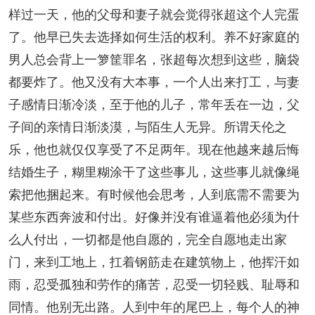
样过一天，他的父母和妻子就会觉得张超这个人完蛋
了。他早已失去选择如何生活的权利。养不好家庭的
男人总会背上一箩筐罪名，张超每次想到这些，脑袋
都要炸了。他又没有大本事，一个人出来打工，与妻
子感情日渐冷淡，至于他的儿子，常年丢在一边，父
子间的亲情日渐淡漠，与陌生人无异。所谓天伦之
乐，他也就仅仅享受了不足两年。现在他越来越后悔
结婚生子，糊里糊涂干了这些事儿，这些事儿就像绳
索把他捆起来。有时候他会思考，人到底需不需要为
某些东西奔波和付出。好像并没有谁逼着他必须为什
么人付出，一切都是他自愿的，完全自愿地走出家
门，来到工地上，扛着钢筋走在建筑物上，他挥汗如
雨，忍受孤独和劳作的痛苦，忍受一切轻贱、耻辱和
同情。他别无出路。人到中年的尾巴上，每个人的神