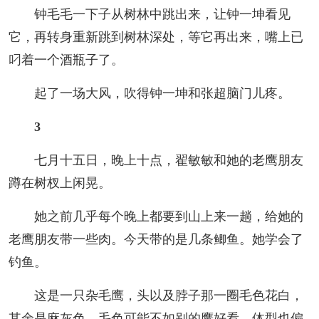
钟毛毛一下子从树林中跳出来，让钟一坤看见
它，再转身重新跳到树林深处，等它再出来，嘴上已
叼着一个酒瓶子了。
起了一场大风，吹得钟一坤和张超脑门儿疼。
3
七月十五日，晚上十点，翟敏敏和她的老鹰朋友
蹲在树杈上闲晃。
她之前几乎每个晚上都要到山上来一趟，给她的
老鹰朋友带一些肉。今天带的是几条鲫鱼。她学会了
钓鱼。
这是一只杂毛鹰，头以及脖子那一圈毛色花白，
其余是麻灰色，毛色可能不如别的鹰好看，体型也偏