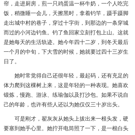
帘，走进厨房，煎一只鸡蛋温一杯牛奶，一个人吃完
饭，稍微睡一会儿，天擦黑时，拿着钓竿，蹑手蹑脚
走出城中村的巷子，穿过十字街，到那边的一条穿城
而过的小河边钓鱼。钓了鱼回家立刻打包上山。这就
是她每天的生活轨迹。她今年四十二岁，到冬天最后
一个月的中旬，下大雪的时候，她就要过四十三岁生
日了。
她时常觉得自己还很年轻，最起码，还有充足的
体力爬到这棵树上来，这是年轻的一种表现。她喜欢
锻炼，慢跑、游泳、练瑜伽以及打沙包。如果不说自
己的年龄，也许有些人还以为她仅仅三十岁出头。
可是刚才，翟灰灰从她头上拔出来一根头发，硬
要塞到她手心里。她拧开电筒照了一下，是一根白头