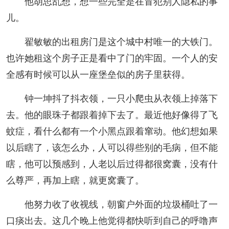
他胡思乱想，想一些完全是在冒犯别人隐私的事
儿。
翟敏敏的出租房门是这个城中村唯一的大铁门。
也许她租这个房子正是看中了门的牢固。一个人的安
全感有时候可以从一座堡垒似的房子里获得。
钟一坤抖了抖衣领，一只小爬虫从衣领上掉落下
去。他的眼珠子都跟着掉下去了。最近他好像得了飞
蚊症，看什么都有一个小黑点跟着窜动。他幻想如果
以后瞎了，该怎么办，人可以得些别的毛病，但不能
瞎，他可以预感到，人老以后过得都很窝囊，没有什
么尊严，再加上瞎，就更窝囊了。
他努力收了收视线，朝窗户外面的垃圾桶吐了一
口痰出去。这几个晚上他觉得都快听到自己的呼噜声