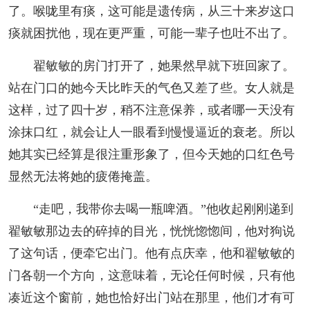
了。喉咙里有痰，这可能是遗传病，从三十来岁这口
痰就困扰他，现在更严重，可能一辈子也吐不出了。
翟敏敏的房门打开了，她果然早就下班回家了。
站在门口的她今天比昨天的气色又差了些。女人就是
这样，过了四十岁，稍不注意保养，或者哪一天没有
涂抹口红，就会让人一眼看到慢慢逼近的衰老。所以
她其实已经算是很注重形象了，但今天她的口红色号
显然无法将她的疲倦掩盖。
“走吧，我带你去喝一瓶啤酒。”他收起刚刚递到
翟敏敏那边去的碎掉的目光，恍恍惚惚间，他对狗说
了这句话，便牵它出门。他有点庆幸，他和翟敏敏的
门各朝一个方向，这意味着，无论任何时候，只有他
凑近这个窗前，她也恰好出门站在那里，他们才有可