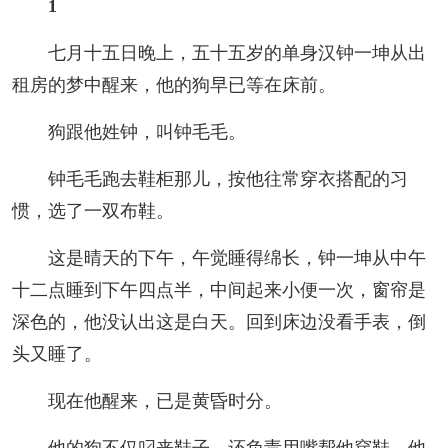
1
阅读
七月十五日晚上，五十五岁的单身汉钟一坤从出
小说
散文
诗歌
文学评论
租房的梦中醒来，他的狗早已等在床前。
校园文学
其他阅读
文学访谈
作家新作
狗跟他姓钟，叫钟毛毛。
新书快讯
钟毛毛跑去鞋柜那儿，按他往常穿衣搭配的习
惯，选了一双布鞋。
服务
这是晴天的下午，午觉睡得绵长，钟一坤从中午
入会须知
会员管理
文学奖项
报刊联盟
十二点睡到下午四点半，中间起来小便一次，窗帘是
深色的，他没认出这是白天。回到床边没看手表，倒
四川文学
星星诗刊
当代文坛
四川作家报
头又睡了。
公告公示
现在他醒来，已是黄昏时分。
公告公示
讣告
征稿启事
新会员发展名单
他的狗不仅叼来鞋子，还负责用嘴帮他穿鞋。他