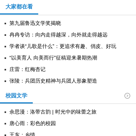
阅读
大家都在看
小说
散文
诗歌
文学评论
第九届鲁迅文学奖揭晓
校园文学
其他阅读
文学访谈
作家新作
冉冉专访：向内走得越深，向外就走得越远
学者谈“儿歌是什么”：更追求有趣、俏皮、好玩
新书快讯
“以美育人 向美而行”征稿迎来暑期热潮
服务
庄雷：红梅杏记
张陵：兵团历史精神与兵团人形象塑造
入会须知
会员管理
文学奖项
报刊联盟
校园文学
四川文学
星星诗刊
当代文坛
四川作家报
余思漫：洛带古韵 | 时光中的味蕾之旅
公告公示
唐心雨：彩色的校园
公告公示
讣告
征稿启事
新会员发展名单
王东：乡情