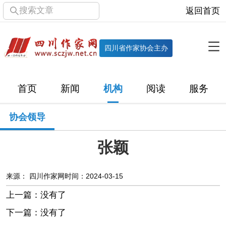
搜索文章
返回首页
全部栏目
机构
四川省作家协会主办
协会简介
协会章程
协会领导
部门机构
首页
新闻
机构
阅读
服务
直属单位
团体会员
主管社团
专门委员会
协会领导
历届主席团
历届全委会
张颖
新闻
时政
文学动态
作协工作
市州作协
来源： 四川作家网
时间：2024-03-15
上一篇：没有了
十百千
网络文学
万千百十
下一篇：没有了