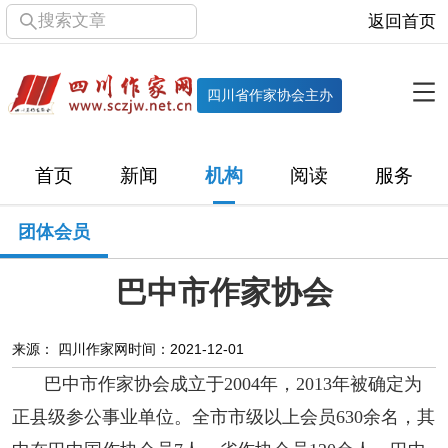
搜索文章
返回首页
全部栏目
机构
四川省作家协会主办
协会简介
协会章程
协会领导
部门机构
首页
新闻
机构
阅读
服务
直属单位
团体会员
主管社团
专门委员会
团体会员
历届主席团
历届全委会
巴中市作家协会
新闻
时政
文学动态
作协工作
市州作协
来源： 四川作家网
时间：2021-12-01
巴中市作家协会成立于2004年，2013年被确定为
十百千
网络文学
万千百十
正县级参公事业单位。全市市级以上会员630余名，其