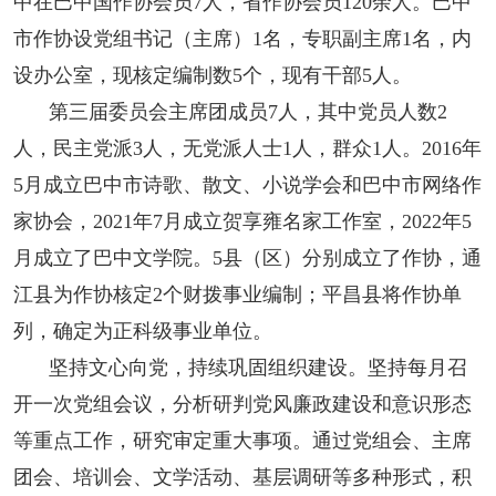
中在巴中国作协会员7人，省作协会员120余人。巴中
阅读
市作协设党组书记（主席）1名，专职副主席1名，内
小说
散文
诗歌
文学评论
设办公室，现核定编制数5个，现有干部5人。
第三届委员会主席团成员7人，其中党员人数2
校园文学
其他阅读
文学访谈
作家新作
人，民主党派3人，无党派人士1人，群众1人。2016年
新书快讯
5月成立巴中市诗歌、散文、小说学会和巴中市网络作
家协会，2021年7月成立贺享雍名家工作室，2022年5
服务
月成立了巴中文学院。5县（区）分别成立了作协，通
江县为作协核定2个财拨事业编制；平昌县将作协单
入会须知
会员管理
文学奖项
报刊联盟
列，确定为正科级事业单位。
四川文学
星星诗刊
当代文坛
四川作家报
坚持文心向党，持续巩固组织建设。坚持每月召
开一次党组会议，分析研判党风廉政建设和意识形态
公告公示
等重点工作，研究审定重大事项。通过党组会、主席
团会、培训会、文学活动、基层调研等多种形式，积
公告公示
讣告
征稿启事
新会员发展名单