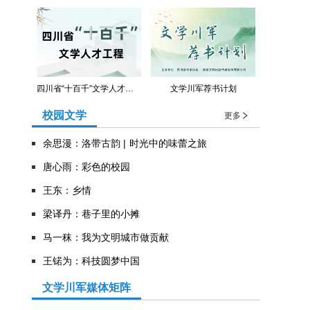
四川省“十百千”文学人才工程
文学川军荐书计划
校园文学
更多
余思漫：洛带古韵 | 时光中的味蕾之旅
唐心雨：彩色的校园
王东：乡情
​梁译丹：巷子里的小摊
马一秣：我为文明城市做贡献
王锘为：科技圆梦中国
文学川军媒体矩阵