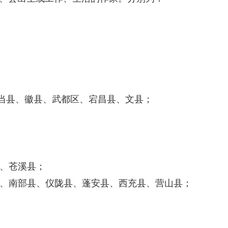
两当县、徽县、武都区、宕昌县、文县；
县、苍溪县；
市、南部县、仪陇县、蓬安县、西充县、营山县；