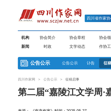
四川省作家协
机构
协会简介
协会章程
协会领
新闻
时政
文学动态
作协工
公告公示
公告公示
讣告
征
四川作家网
>
公告公示
>
征稿启事
第二届“嘉陵江文学周·
来源： 《南充作家》
时间：2025-05-27