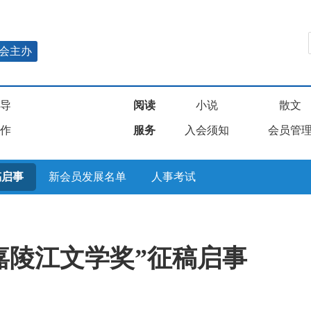
会主办
导
阅读
小说
散文
作
服务
入会须知
会员管
稿启事
新会员发展名单
人事考试
嘉陵江文学奖”征稿启事