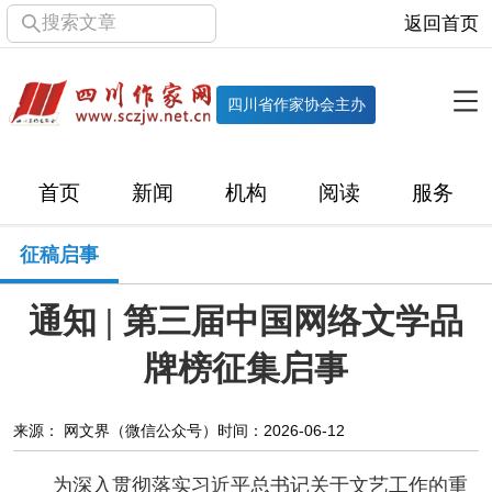
搜索文章
返回首页
全部栏目
机构
四川省作家协会主办
协会简介
协会章程
协会领导
部门机构
首页
新闻
机构
阅读
服务
直属单位
团体会员
主管社团
专门委员会
征稿启事
历届主席团
历届全委会
通知 | 第三届中国网络文学品
新闻
牌榜征集启事
时政
文学动态
作协工作
市州作协
来源： 网文界（微信公众号）
时间：2026-06-12
十百千
网络文学
万千百十
为深入贯彻落实习近平总书记关于文艺工作的重