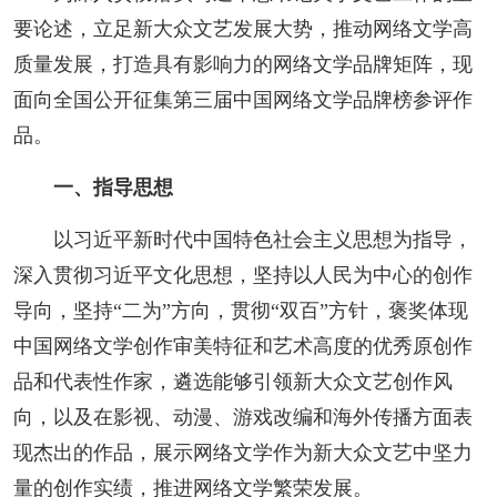
阅读
要论述，立足新大众文艺发展大势，推动网络文学高
质量发展，打造具有影响力的网络文学品牌矩阵，现
小说
散文
诗歌
文学评论
面向全国公开征集第三届中国网络文学品牌榜参评作
校园文学
其他阅读
文学访谈
作家新作
品。
新书快讯
一、指导思想
以习近平新时代中国特色社会主义思想为指导，
服务
深入贯彻习近平文化思想，坚持以人民为中心的创作
入会须知
会员管理
文学奖项
报刊联盟
导向，坚持“二为”方向，贯彻“双百”方针，褒奖体现
中国网络文学创作审美特征和艺术高度的优秀原创作
四川文学
星星诗刊
当代文坛
四川作家报
品和代表性作家，遴选能够引领新大众文艺创作风
向，以及在影视、动漫、游戏改编和海外传播方面表
公告公示
现杰出的作品，展示网络文学作为新大众文艺中坚力
公告公示
讣告
征稿启事
新会员发展名单
量的创作实绩，推进网络文学繁荣发展。