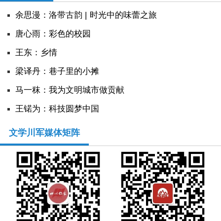
余思漫：洛带古韵 | 时光中的味蕾之旅
唐心雨：彩色的校园
王东：乡情
​梁译丹：巷子里的小摊
马一秣：我为文明城市做贡献
王锘为：科技圆梦中国
文学川军媒体矩阵