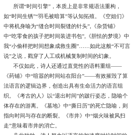
所谓“时间引擎”，本质上是非常规语法重构，
如“时间生锈”“羽毛被暗算”等认知拓殖。《空姐们》
中将机身喻为“缝合时间裂缝的针头”,《杂货铺》
中“吃零食的孩子把时间装进书包”,《胆怯的梦境》中
我“小偷样把时间想象成救生圈”……如此这般“不可言
说”之说，戳穿了人工或机械复制时间的幻象。
不仅如此，诗人还通过直觉性的语料重组——
《药铺》中“喧嚣的时间站在阳台”——有效摧毁了算
法语言的逻辑边界，创造出具有生命活力的语言组
织。《考古的人》以“退出时间”的跛行姿态，隐喻个
体存在的游离。《墓地》中“撕日历”的死亡隐喻，则
指向时间与存在的断裂。《市井》中“烟火味被风扫
走”意味着市井的消亡。