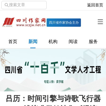
搜索文章
返回首页
全部栏目
机构
四川省作家协会主办
协会简介
协会章程
协会领导
部门机构
首页
新闻
机构
阅读
服务
直属单位
团体会员
主管社团
专门委员会
历届主席团
历届全委会
新闻
时政
文学动态
作协工作
市州作协
十百千
网络文学
万千百十
吕历：时间引擎与诗歌飞行器