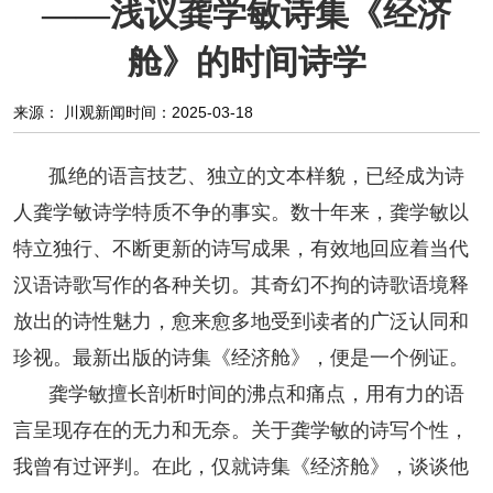
——浅议龚学敏诗集《经济
阅读
舱》的时间诗学
小说
散文
诗歌
文学评论
来源： 川观新闻
时间：2025-03-18
校园文学
其他阅读
文学访谈
作家新作
孤绝的语言技艺、独立的文本样貌，已经成为诗
新书快讯
人龚学敏诗学特质不争的事实。数十年来，龚学敏以
特立独行、不断更新的诗写成果，有效地回应着当代
服务
汉语诗歌写作的各种关切。其奇幻不拘的诗歌语境释
入会须知
会员管理
文学奖项
报刊联盟
放出的诗性魅力，愈来愈多地受到读者的广泛认同和
四川文学
星星诗刊
当代文坛
四川作家报
珍视。最新出版的诗集《经济舱》，便是一个例证。
龚学敏擅长剖析时间的沸点和痛点，用有力的语
公告公示
言呈现存在的无力和无奈。关于龚学敏的诗写个性，
我曾有过评判。在此，仅就诗集《经济舱》，谈谈他
公告公示
讣告
征稿启事
新会员发展名单