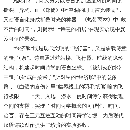
凡此种种，诗人努力以语言的加速度对抗时间的
撕裂、异构。而《邮筒》中“空洞的时间被光装满”，
又使语言化身成折叠时光的神器。《热带雨林》中“救
不活的时间”，则揭示出“诗意的栖居”在现实语境中岌
岌可危的景深。
“经济舱”既是现代文明的“飞行器”，又是承载诗意
的“时间泵”。诗集通过航站楼、飞行器、航线的隐形
结构，构建起时间诗学的语言坐标。《被绑架的水》
中“时间碎成白菜帮子”所对应的“经济舱”中的意象
群，《白鹭的哀伤》里“临界线上的羽毛”所暗喻的飞
行极限——上天、入地、潜水，使时间诗学获得物理
空间的支撑，实现了时间诗学概念的可视性。时间、
语言、存在三元互逆互动的时间诗学语境，为后现代
汉语诗歌创作提供了珍贵的实验参数。