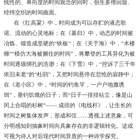
线性的、单向度的时间观念的同时，创生多维回旋、
经纬交织的时间曲面。
在《红高粱》中，时间成为可以存贮的液态歌
谣、流动的心灵地标；在《暮归》中，动态的时间被
冶炼、锻造成坚硬的“铁板”；在《关于海》中，“木楼
梯”“模仿大海被捆住的时间”，将攀登的工具异化为被
时间逐级绑扎的浩渺；在《下雪》中，“控诉了三千年
依旧未老”的“杜鹃”，又把时间悬停在悲怆的寂静中；
在《老小区》中，“时间的钓鱼竿，一户户地撒诱
饵”，垂钓饥饿的日子；而“日子一排排站立，像是山
冈上合唱的杉树”—— 成排的《电线杆》，让生长的
时间之树集体发声，形成和弦……透视上述意象，可
分明感知到抽象时间向具象存在的非逻辑转化。这或
可视为诗人对后现代时间异质的一种诗学探究。