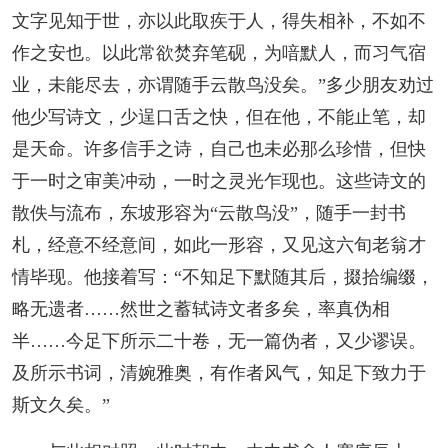
文字见知于世，亦以此取疾于人，得失相补，不如不
作之安也。以此常欲焚弃笔砚，为喑默人，而习气宿
业，未能尽去，亦谓随手云散鸟没矣。”多少朋友劝过
他少写诗文，少逞口舌之快，但在他，不能止笔，却
是天命。许多信手之诗，自己也未必那么珍惜，但快
于一时之审美冲动，一时之灵光乍现也。这些诗文的
散佚与流布，东坡形容为“云散鸟没”，随手一封书
札，经意不经意间，如此一形容，又见这六旬老翁才
情毕现。他接着写：“不知足下默随其后，掇拾编缀，
略无遗者……然世之蓄轼诗文者多矣，率真伪相
半……今足下所示二十卷，无一篇伪者，又少谬误。
及所示书词，清婉雅奥，有作者风气，知足下致力于
斯文久矣。”