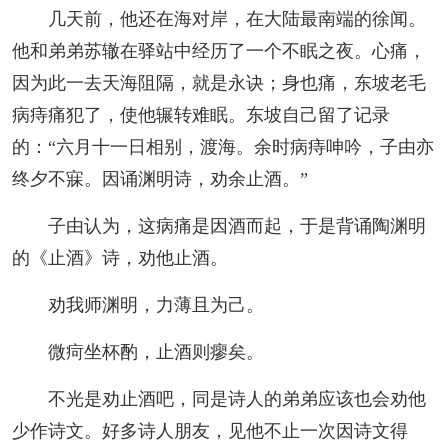
几天前，他还在海对岸，在大陆最南端的徐闻。
他和弟弟苏辙在驿站中经历了一个不眠之夜。心痛，
因为此一去天海阻隔，就是永诀；身也痛，东坡老毛
病痔痛犯了，使他辗转难眠。东坡自己留了记录
的：“六月十一日相别，渡海。余时病痔呻吟，子由亦
终夕不寐。因诵渊明诗，劝余止酒。”
子由认为，这病痛是因酒而起，于是背诵陶渊明
的《止酒》诗，劝他止酒。
劝我师渊明，力薄且为己。
微疴坐杯酌，止酒则瘳矣。
不光是劝止酒吧，同是诗人的弟弟应该也会劝他
少作诗文。好多诗人朋友，见他不止一次因诗文得