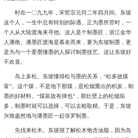
时在一〇九九年，宋哲宗元符二年四月间。东坡
这个人，一生中总有特别的际遇。正为墨所苦时，一
个人从大陆渡海来寻他。这人是个制墨匠，浙江金华
人潘衡。潘墨匠渡海是慕名而来，要为东坡制墨，更
是为与一个爱墨懂墨的人探讨制墨技艺。这让东坡好
不欢喜。
岛上多松。东坡懂得松与墨的关系，“松多故煤
富”。这个煤，不是地下那煤，是松烟熏出的积炭，制
墨的好材料。“煤富故有择也”，那灶壁上的松烟垢
多，制墨时就可以选择，可以去粗取精。于是，东坡
兴致盎然地与潘墨匠一起张罗制墨。
先伐来松木。东坡很了解松木饱含油脂，因为岛