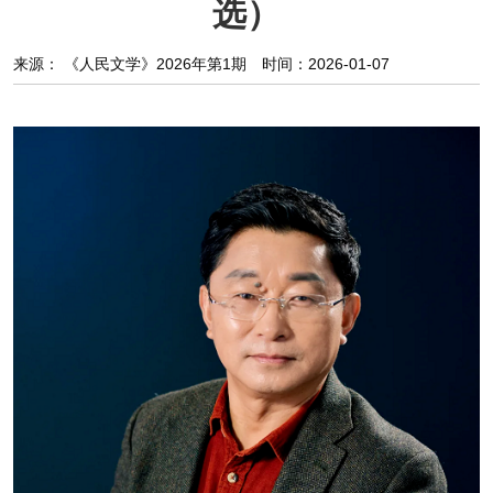
选）
阅读
来源： 《人民文学》2026年第1期
时间：2026-01-07
小说
散文
诗歌
文学评论
校园文学
其他阅读
文学访谈
作家新作
新书快讯
服务
入会须知
会员管理
文学奖项
报刊联盟
四川文学
星星诗刊
当代文坛
四川作家报
公告公示
公告公示
讣告
征稿启事
新会员发展名单