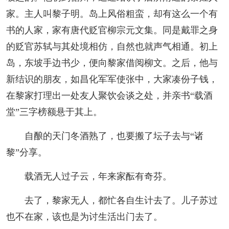
家。主人叫黎子明。岛上风俗粗蛮，却有这么一个有
书的人家，家有唐代贬官柳宗元文集。同是戴罪之身
的贬官苏轼与其处境相仿，自然也就声气相通。初上
岛，东坡手边书少，便向黎家借阅柳文。之后，他与
新结识的朋友，如昌化军军使张中，大家凑份子钱，
在黎家打理出一处友人聚饮会谈之处，并亲书“载酒
堂”三字榜额悬于其上。
自酿的天门冬酒熟了，也要搬了坛子去与“诸
黎”分享。
载酒无人过子云，年来家酝有奇芬。
去了，黎家无人，都忙各自生计去了。儿子苏过
也不在家，该也是为讨生活出门去了。