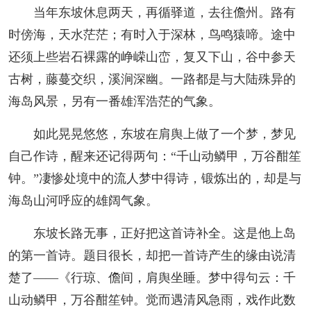
当年东坡休息两天，再循驿道，去往儋州。路有
时傍海，天水茫茫；有时入于深林，鸟鸣猿啼。途中
还须上些岩石裸露的峥嵘山峦，复又下山，谷中参天
古树，藤蔓交织，溪涧深幽。一路都是与大陆殊异的
海岛风景，另有一番雄浑浩茫的气象。
如此晃晃悠悠，东坡在肩舆上做了一个梦，梦见
自己作诗，醒来还记得两句：“千山动鳞甲，万谷酣笙
钟。”凄惨处境中的流人梦中得诗，锻炼出的，却是与
海岛山河呼应的雄阔气象。
东坡长路无事，正好把这首诗补全。这是他上岛
的第一首诗。题目很长，却把一首诗产生的缘由说清
楚了——《行琼、儋间，肩舆坐睡。梦中得句云：千
山动鳞甲，万谷酣笙钟。觉而遇清风急雨，戏作此数