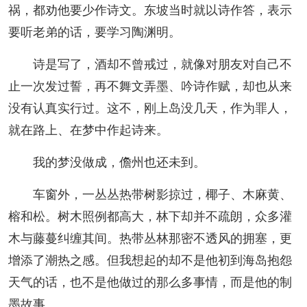
祸，都劝他要少作诗文。东坡当时就以诗作答，表示
要听老弟的话，要学习陶渊明。
诗是写了，酒却不曾戒过，就像对朋友对自己不
止一次发过誓，再不舞文弄墨、吟诗作赋，却也从来
没有认真实行过。这不，刚上岛没几天，作为罪人，
就在路上、在梦中作起诗来。
我的梦没做成，儋州也还未到。
车窗外，一丛丛热带树影掠过，椰子、木麻黄、
榕和松。树木照例都高大，林下却并不疏朗，众多灌
木与藤蔓纠缠其间。热带丛林那密不透风的拥塞，更
增添了潮热之感。但我想起的却不是他初到海岛抱怨
天气的话，也不是他做过的那么多事情，而是他的制
墨故事。