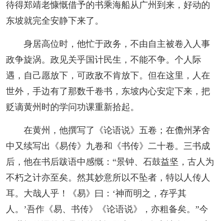
待得郑靖老慷慨借予的书乘海船从广州到来，好动的
东坡就完全安静下来了。
身居高位时，他忙于政务，不由自主被卷入人事
政争旋涡。政见关乎国计民生，不能不争。个人际
遇，自己愿放下，可政敌不肯放下。但在这里，人在
世外，手边有了那数千卷书，东坡内心安定下来，把
贬谪黄州时的学问功课重新拾起。
在黄州，他撰写了《论语说》五卷；在儋州茅舍
中又续写出《易传》九卷和《书传》二十卷。三书成
后，他在书后跋语中感慨：“景钟、石鼓益坚，古人为
不朽之计亦至矣。然其妙意所以不坠者，特以人传人
耳。大哉人乎！《易》曰：‘神而明之，存乎其
人。’吾作《易、书传》《论语说》，亦粗备矣。”今