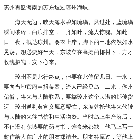
惠州再贬海南的苏东坡过琼州海峡。
海天无边，映天海水碧如琉璃。风过处，蓝琉璃
瞬间破碎，白浪排空，一舟如叶，流人惊魂。如此一
日一夜，抵达琼州。褰衣上岸，脚下的土地依然如水
晃荡。想必要好半天，东坡立在高挺的椰树下，方才
收魂摄魄，安下心来。
琼州不是此行终点，但要在此停留几日。一来，
要向当地官府申报备案，流人已经登岛。二来，儋州
偏僻，将来与大陆联系，要靠琼州这个大港的邮传货
运。琼州通判黄宣义愿意帮忙，东坡就托他将来代转
与大陆的来往书信和生活物资。当时岛上生产落后，
不但没有东坡要的药与书，连食米都缺。他马上写一
封信给人在广州的朋友郑靖老。朋友答应过，等他上