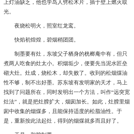
上灯油缺乏，他也学岛人劈松木片，插于壁上燃火取
光。
夜烧松明火，照室红龙鸾。
快焰初煌煌，碧烟稍团团。
制墨要有灶，东坡父子栖身的桄榔庵中有，但只
煮两人吃食的灶太小。积烟垢少，便要先当泥水匠垒
砌大灶。灶成，烧松木，却失败了。收到的松烟煤油
性不够，制不出好墨。苏东坡有发明家的天才，马上
找到了问题所在，同时发明出一个方法，叫作“远突宽
灶法”，就是把灶膛扩大，烟囱加长。如此，灶膛里烟
囱中收集的烟煤多，且能保持适度的松脂油性。于
是，重新按此法起灶，得到的烟煤就多而且好了。