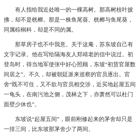
有人指给我近处唯一的一棵高树。那高树枝叶披
拂，却不是桄榔。那是一株鱼尾葵。桄榔与鱼尾葵，
同属棕榈科，却是不同的属。
那草房子也不中我意。关于这庵，苏东坡自己有
文字记录。他在写给隔海友人郑靖老的信中说过。初
登岛时，得当地军使张中好心照顾，东坡“初赁官屋数
间居之”。不久，却被朝廷派来巡察的官员逐出。官
舍“既不可住，又不欲与官员相交涉，近买地起屋五间
一龟头，在南污池之侧，茂林之下，亦萧然可以杜门
面壁少休也”。
东坡说“起屋五间”，眼前刚修起来的茅舍却只是
一排三间，比东坡那茅舍少了两间。