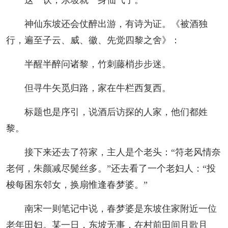
神仙东坡还会仗醉出游，有诗为证。《被酒独
行，遍至子云、威、徽、先觉四黎之舍》：
半醒半醉问诸黎，竹刺藤梢步步迷。
但寻牛矢觅归路，家在牛栏西复西。
标题也是序引，说酒后访探的人家，他们都姓
黎。
接下来还去了符家，主人是个老头：“符老风情奈
老何，朱颜减尽鬓丝多。”还去看了一个老妇人：“投
梭每困东邻女，换扇惟逢春梦婆。”
南宋一则笔记中说，春梦婆是东坡住家附近一位
老年田妇。某一日，东坡无事，在村前田间且歌且