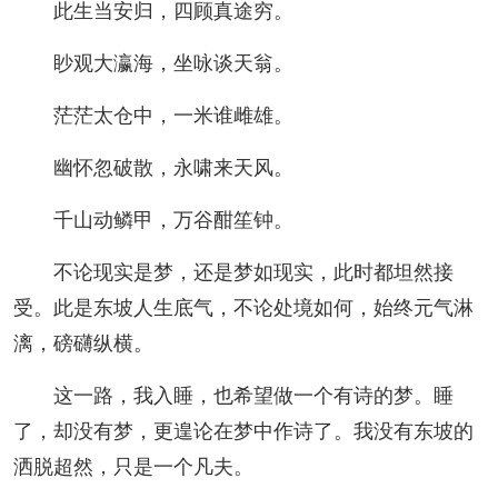
此生当安归，四顾真途穷。
眇观大瀛海，坐咏谈天翁。
茫茫太仓中，一米谁雌雄。
幽怀忽破散，永啸来天风。
千山动鳞甲，万谷酣笙钟。
不论现实是梦，还是梦如现实，此时都坦然接
受。此是东坡人生底气，不论处境如何，始终元气淋
漓，磅礴纵横。
这一路，我入睡，也希望做一个有诗的梦。睡
了，却没有梦，更遑论在梦中作诗了。我没有东坡的
洒脱超然，只是一个凡夫。