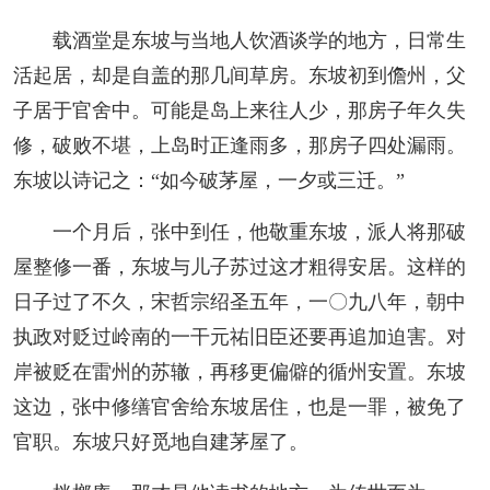
载酒堂是东坡与当地人饮酒谈学的地方，日常生
活起居，却是自盖的那几间草房。东坡初到儋州，父
子居于官舍中。可能是岛上来往人少，那房子年久失
修，破败不堪，上岛时正逢雨多，那房子四处漏雨。
东坡以诗记之：“如今破茅屋，一夕或三迁。”
一个月后，张中到任，他敬重东坡，派人将那破
屋整修一番，东坡与儿子苏过这才粗得安居。这样的
日子过了不久，宋哲宗绍圣五年，一〇九八年，朝中
执政对贬过岭南的一干元祐旧臣还要再追加迫害。对
岸被贬在雷州的苏辙，再移更偏僻的循州安置。东坡
这边，张中修缮官舍给东坡居住，也是一罪，被免了
官职。东坡只好觅地自建茅屋了。