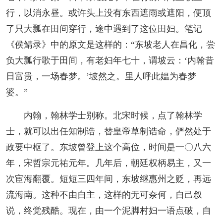
行，以消永昼。或许头上没有东西遮雨或遮阳，便顶
了只大瓢在田间穿行，途中遇到了这位田妇。笔记
《侯鲭录》中的原文是这样的：“东坡老人在昌化，尝
负大瓢行歌于田间，有老妇年七十，谓坡云：‘内翰昔
日富贵，一场春梦。’坡然之。里人呼此媪为春梦
婆。”
内翰，翰林学士别称。北宋时候，点了翰林学
士，就可以出任知制诰，替皇帝草制诰命，俨然处于
政要中枢了。东坡曾登上这个高位，时间是一〇八六
年，宋哲宗元祐元年。几年后，朝廷权柄易主，又一
次宦海翻覆。短短三四年间，东坡继惠州之贬，再远
流海南。这种不由自主，这样的无可奈何，自己叙
说，终觉残酷。现在，由一个泥脚村妇一语点破，自