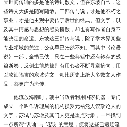
天世间传诵的多是他的诗词散文，但在东坡自己，这
些诗文大多是随写随散。三部传与说，才是他不朽之
事业，才是他主观中要传于后世的经典。但文字，以
及其中情感与思想的感染播散，却也有写作者自身不
能决定的命运。东坡这三部传与说，除了学术界某些
专业领域的关注，公众早已茫然不知。而其中《论语
说》一部，全书已佚，只在一些典籍中还有转存的残
篇断卷，反倒生前总被别有用心者不断寻章摘句，用
以攻讪陷害的东坡诗文，却比历史上绝大多数文人作
品，都更广为流传。
他流放海南时，朝中当政者利用国家机器，专门
成立一个叫作诉理局的机构搜罗元祐党人议政论人的
文字，苏轼与苏辙及其门人更是重点对象，一旦找到
一点所谓“讥讪”与“诋毁”的意思，便将这些已遭贬流