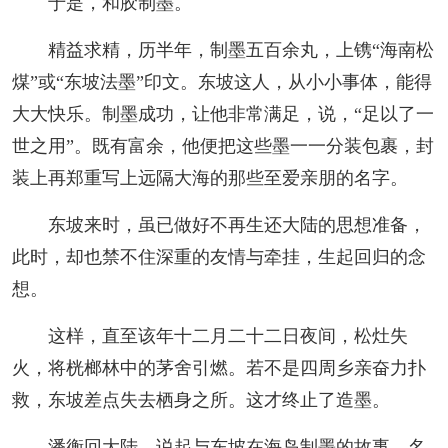
于是，和胶制墨。
精益求精，历半年，制墨五百余丸，上镌“海南松
煤”或“东坡法墨”印文。东坡这人，从小小事体，能得
大大快乐。制墨成功，让他非常满足，说，“足以了一
世之用”。既有富余，他便把这些墨一一分装包裹，封
装上再郑重写上远隔大海的那些至爱亲朋的名字。
东坡来时，虽已做好不再生还大陆的思想准备，
此时，却也禁不住深重的友情与牵挂，生起回归的念
想。
这样，直至该年十二月二十二日夜间，松灶失
火，将桄榔林中的茅舍引燃。若不是四周乡亲奋力扑
救，东坡差点失去栖身之所。这才终止了造墨。
潘衡回大陆，说起与东坡在海岛制墨的故事，名