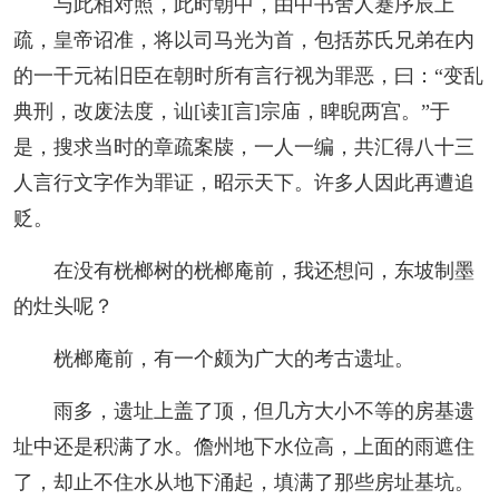
与此相对照，此时朝中，由中书舍人蹇序辰上
疏，皇帝诏准，将以司马光为首，包括苏氏兄弟在内
的一干元祐旧臣在朝时所有言行视为罪恶，曰：“变乱
典刑，改废法度，讪[读][言]宗庙，睥睨两宫。”于
是，搜求当时的章疏案牍，一人一编，共汇得八十三
人言行文字作为罪证，昭示天下。许多人因此再遭追
贬。
在没有桄榔树的桄榔庵前，我还想问，东坡制墨
的灶头呢？
桄榔庵前，有一个颇为广大的考古遗址。
雨多，遗址上盖了顶，但几方大小不等的房基遗
址中还是积满了水。儋州地下水位高，上面的雨遮住
了，却止不住水从地下涌起，填满了那些房址基坑。