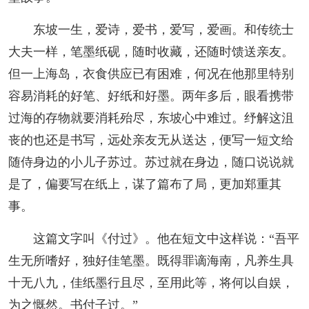
东坡一生，爱诗，爱书，爱写，爱画。和传统士
大夫一样，笔墨纸砚，随时收藏，还随时馈送亲友。
但一上海岛，衣食供应已有困难，何况在他那里特别
容易消耗的好笔、好纸和好墨。两年多后，眼看携带
过海的存物就要消耗殆尽，东坡心中难过。纾解这沮
丧的也还是书写，远处亲友无从送达，便写一短文给
随侍身边的小儿子苏过。苏过就在身边，随口说说就
是了，偏要写在纸上，谋了篇布了局，更加郑重其
事。
这篇文字叫《付过》。他在短文中这样说：“吾平
生无所嗜好，独好佳笔墨。既得罪谪海南，凡养生具
十无八九，佳纸墨行且尽，至用此等，将何以自娱，
为之慨然。书付子过。”