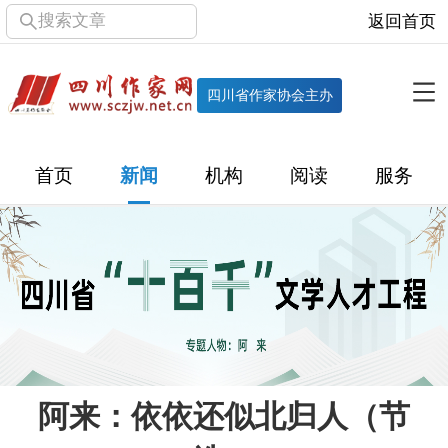
搜索文章
返回首页
全部栏目
机构
四川省作家协会主办
协会简介
协会章程
协会领导
部门机构
首页
新闻
机构
阅读
服务
直属单位
团体会员
主管社团
专门委员会
历届主席团
历届全委会
新闻
时政
文学动态
作协工作
市州作协
十百千
网络文学
万千百十
阿来：依依还似北归人（节