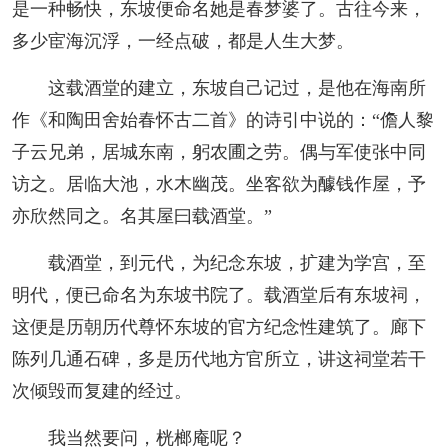
是一种畅快，东坡便命名她是春梦婆了。古往今来，
多少宦海沉浮，一经点破，都是人生大梦。
这载酒堂的建立，东坡自己记过，是他在海南所
作《和陶田舍始春怀古二首》的诗引中说的：“儋人黎
子云兄弟，居城东南，躬农圃之劳。偶与军使张中同
访之。居临大池，水木幽茂。坐客欲为醵钱作屋，予
亦欣然同之。名其屋曰载酒堂。”
载酒堂，到元代，为纪念东坡，扩建为学宫，至
明代，便已命名为东坡书院了。载酒堂后有东坡祠，
这便是历朝历代尊怀东坡的官方纪念性建筑了。廊下
陈列几通石碑，多是历代地方官所立，讲这祠堂若干
次倾毁而复建的经过。
我当然要问，桄榔庵呢？