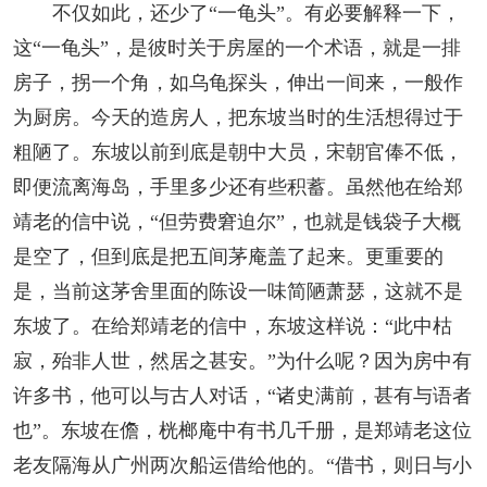
不仅如此，还少了“一龟头”。有必要解释一下，
这“一龟头”，是彼时关于房屋的一个术语，就是一排
房子，拐一个角，如乌龟探头，伸出一间来，一般作
为厨房。今天的造房人，把东坡当时的生活想得过于
粗陋了。东坡以前到底是朝中大员，宋朝官俸不低，
即便流离海岛，手里多少还有些积蓄。虽然他在给郑
靖老的信中说，“但劳费窘迫尔”，也就是钱袋子大概
是空了，但到底是把五间茅庵盖了起来。更重要的
是，当前这茅舍里面的陈设一味简陋萧瑟，这就不是
东坡了。在给郑靖老的信中，东坡这样说：“此中枯
寂，殆非人世，然居之甚安。”为什么呢？因为房中有
许多书，他可以与古人对话，“诸史满前，甚有与语者
也”。东坡在儋，桄榔庵中有书几千册，是郑靖老这位
老友隔海从广州两次船运借给他的。“借书，则日与小