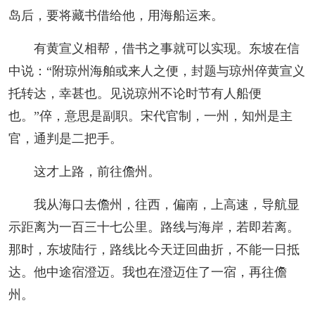
岛后，要将藏书借给他，用海船运来。
有黄宣义相帮，借书之事就可以实现。东坡在信
中说：“附琼州海舶或来人之便，封题与琼州倅黄宣义
托转达，幸甚也。见说琼州不论时节有人船便
也。”倅，意思是副职。宋代官制，一州，知州是主
官，通判是二把手。
这才上路，前往儋州。
我从海口去儋州，往西，偏南，上高速，导航显
示距离为一百三十七公里。路线与海岸，若即若离。
那时，东坡陆行，路线比今天迂回曲折，不能一日抵
达。他中途宿澄迈。我也在澄迈住了一宿，再往儋
州。