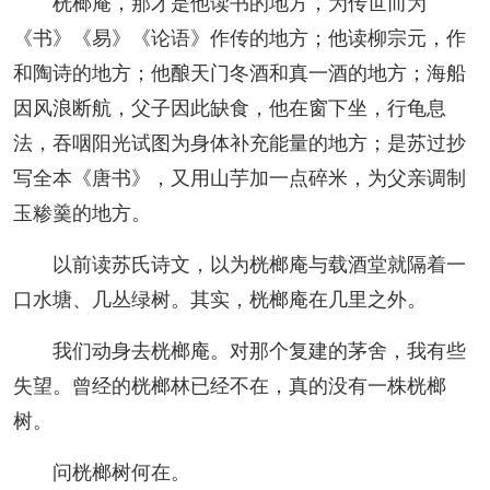
桄榔庵，那才是他读书的地方，为传世而为
《书》《易》《论语》作传的地方；他读柳宗元，作
和陶诗的地方；他酿天门冬酒和真一酒的地方；海船
因风浪断航，父子因此缺食，他在窗下坐，行龟息
法，吞咽阳光试图为身体补充能量的地方；是苏过抄
写全本《唐书》，又用山芋加一点碎米，为父亲调制
玉糁羹的地方。
以前读苏氏诗文，以为桄榔庵与载酒堂就隔着一
口水塘、几丛绿树。其实，桄榔庵在几里之外。
我们动身去桄榔庵。对那个复建的茅舍，我有些
失望。曾经的桄榔林已经不在，真的没有一株桄榔
树。
问桄榔树何在。