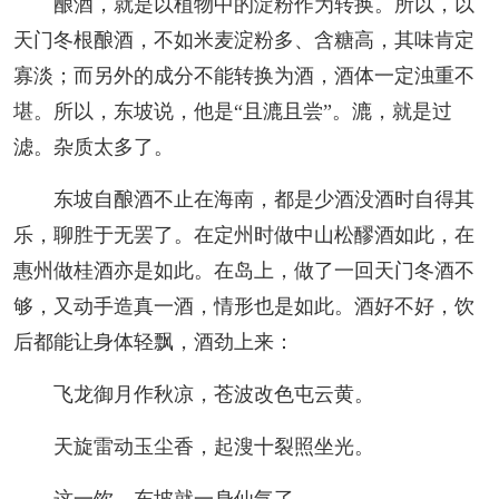
酿酒，就是以植物中的淀粉作为转换。所以，以
天门冬根酿酒，不如米麦淀粉多、含糖高，其味肯定
寡淡；而另外的成分不能转换为酒，酒体一定浊重不
堪。所以，东坡说，他是“且漉且尝”。漉，就是过
滤。杂质太多了。
东坡自酿酒不止在海南，都是少酒没酒时自得其
乐，聊胜于无罢了。在定州时做中山松醪酒如此，在
惠州做桂酒亦是如此。在岛上，做了一回天门冬酒不
够，又动手造真一酒，情形也是如此。酒好不好，饮
后都能让身体轻飘，酒劲上来：
飞龙御月作秋凉，苍波改色屯云黄。
天旋雷动玉尘香，起溲十裂照坐光。
这一饮，东坡就一身仙气了。