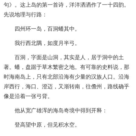
句》。这上岛的第一首诗，洋洋洒洒作了一十四韵。
先说地理与行路：
四州环一岛，百洞蟠其中。
我行西北隅，如度月半弓。
百洞，字面是山洞，其实是人，居于洞中的土
著。蟠，盘踞于草木繁密之地。有可靠的史料说，那
时海南岛上，只有北部沿海有少量的汉族人口。沿海
岸西行，海口、澄迈，又渐转南，往儋州，路线确乎
像是沿着一张弓背。
他从宽广雄浑的海岛奇境中得到开释：
登高望中原，但见积水空。